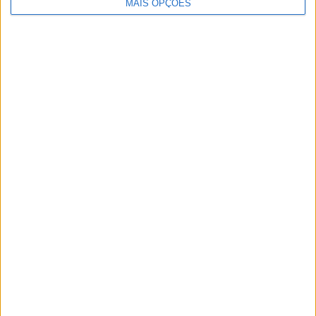
MAIS OPÇÕES
Artigos relacionados
MotoGP: Ducati domina segundo dia de
testes das futuras 850cc
POR
MIGUEL FRAGOSO
7 AGOSTO, 2026