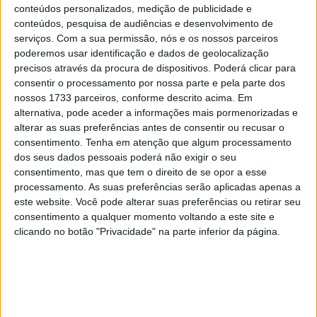
Motos, mostrou uma performance sólida, apesar das
conteúdos personalizados, medição de publicidade e
dificuldades sentidas.
conteúdos, pesquisa de audiências e desenvolvimento de
serviços.
Com a sua permissão, nós e os nossos parceiros
O percurso com cerca de 17 kms, revelou-se não só
poderemos usar identificação e dados de geolocalização
bonito como diversificado, e a organização está de
precisos através da procura de dispositivos. Poderá clicar para
consentir o processamento por nossa parte e pela parte dos
parabéns por esta estreia bem-sucedida da modalidade.
nossos 1733 parceiros, conforme descrito acima. Em
No entanto, as especiais – um pouco curtas –
alternativa, pode aceder a informações mais pormenorizadas e
mostraram-se bastante técnicas, sinuosas e
alterar as suas preferências antes de consentir ou recusar o
escorregadias, apresentando dificuldades evidentes para
consentimento.
Tenha em atenção que algum processamento
dos seus dados pessoais poderá não exigir o seu
grande parte dos pilotos.
consentimento, mas que tem o direito de se opor a esse
processamento. As suas preferências serão aplicadas apenas a
Com um terceiro lugar nesta jornada e igual classificação
este website. Você pode alterar suas preferências ou retirar seu
em termos de campeonato, Mariana comentou: “Hoje,
consentimento a qualquer momento voltando a este site e
infelizmente, a corrida não correu como eu esperava.
clicando no botão "Privacidade" na parte inferior da página.
Desde o início, senti dificuldades em adaptar-me às
especiais e em encontrar o meu ritmo. Sabia que seria
uma prova exigente, mas não consegui encaixar da forma
que precisava para alcançar um resultado igual ou