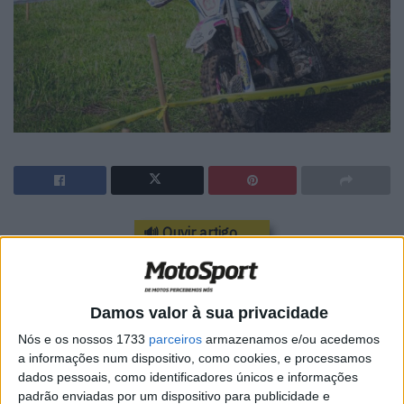
🔊 Ouvir artigo
Este domingo, a cidade de Viana do Castelo transformou-
se no epicentro do desporto motorizado offroad ao
receber a terceira jornada do
Campeonato Nacional de
Damos valor à sua privacidade
Enduro Sprint 2024
. Organizada pelo Moto Clube Foz do
Nós e os nossos 1733
parceiros
armazenamos e/ou acedemos
Lima, a prova trouxe a caravana do Enduro até Vila
a informações num dispositivo, como cookies, e processamos
dados pessoais, como identificadores únicos e informações
Franca, e Mariana Afonso, a competir pela equipa Afonso
padrão enviadas por um dispositivo para publicidade e