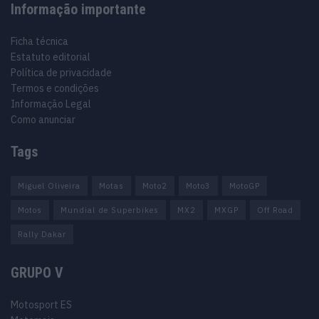
Informação importante
Ficha técnica
Estatuto editorial
Política de privacidade
Termos e condições
Informação Legal
Como anunciar
Tags
Miguel Oliveira
Motas
Moto2
Moto3
MotoGP
Motos
Mundial de Superbikes
MX2
MXGP
Off Road
Rally Dakar
GRUPO V
Motosport ES