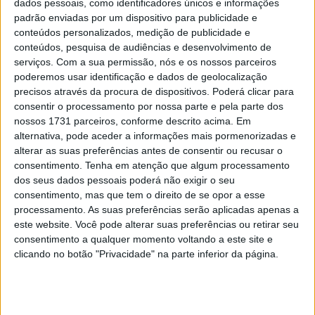
dados pessoais, como identificadores únicos e informações
integraram o Campeonato Nacional de Enduro Sprint.
padrão enviadas por um dispositivo para publicidade e
conteúdos personalizados, medição de publicidade e
conteúdos, pesquisa de audiências e desenvolvimento de
serviços.
Com a sua permissão, nós e os nossos parceiros
poderemos usar identificação e dados de geolocalização
precisos através da procura de dispositivos. Poderá clicar para
consentir o processamento por nossa parte e pela parte dos
nossos 1731 parceiros, conforme descrito acima. Em
alternativa, pode aceder a informações mais pormenorizadas e
alterar as suas preferências antes de consentir ou recusar o
consentimento.
Tenha em atenção que algum processamento
dos seus dados pessoais poderá não exigir o seu
consentimento, mas que tem o direito de se opor a esse
processamento. As suas preferências serão aplicadas apenas a
“Continuamos muito satisfeitos por ver que o nosso
este website. Você pode alterar suas preferências ou retirar seu
projeto está muito bem enquadrado nas competições
consentimento a qualquer momento voltando a este site e
clicando no botão "Privacidade" na parte inferior da página.
nacionais e tem pernas para andar. Neste regresso do
Enduro a Viana do Castelo, cidade com uma longa
tradição na história da modalidade em Portugal, consegui
mais uma vitória com a minha Stark Varg elétrica e