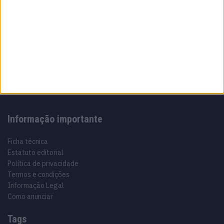
Sobre
Especialistas em Motos, MotoGP, MXGP, Enduro, SuperBikes,
Motocross, Trial
Informação importante
Ficha técnica
Estatuto editorial
Política de privacidade
Termos e condições
Informação Legal
Como anunciar
Tags