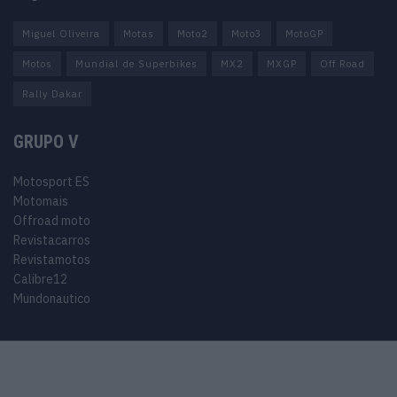
Miguel Oliveira
Motas
Moto2
Moto3
MotoGP
Motos
Mundial de Superbikes
MX2
MXGP
Off Road
Rally Dakar
GRUPO V
Motosport ES
Motomais
Offroad moto
Revistacarros
Revistamotos
Calibre12
Mundonautico
© 2024 Motosport copyright