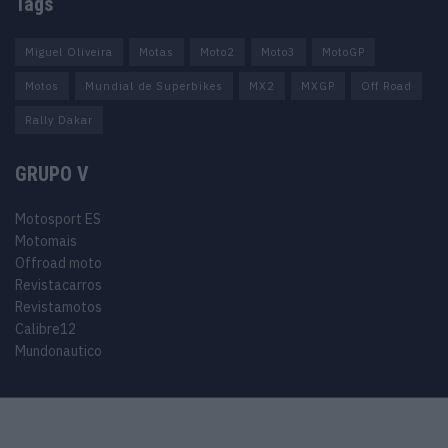
Tags
Miguel Oliveira
Motas
Moto2
Moto3
MotoGP
Motos
Mundial de Superbikes
MX2
MXGP
Off Road
Rally Dakar
GRUPO V
Motosport ES
Motomais
Offroad moto
Revistacarros
Revistamotos
Calibre12
Mundonautico