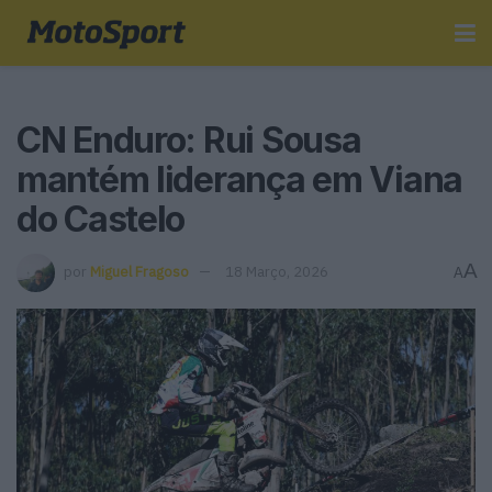
CN Enduro: Rui Sousa
mantém liderança em Viana
do Castelo
A
por
Miguel Fragoso
18 Março, 2026
A