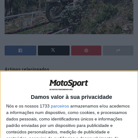
Artigos relacionados
MotoGP: Ducati domina segundo dia de
testes das futuras 850cc
Damos valor à sua privacidade
7 AGOSTO, 2026
Nós e os nossos 1733
parceiros
armazenamos e/ou acedemos
MotoGP: Tensão entre KTM e Viñales?
a informações num dispositivo, como cookies, e processamos
Steiner admite ‘fricção’ entre as partes
dados pessoais, como identificadores únicos e informações
7 AGOSTO, 2026
padrão enviadas por um dispositivo para publicidade e
conteúdos personalizados, medição de publicidade e