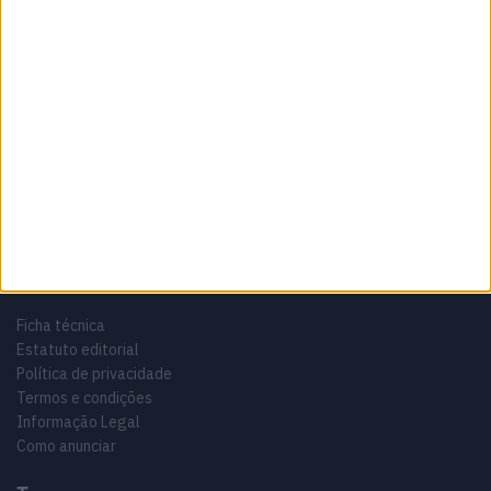
Sobre
Especialistas em Motos, MotoGP, MXGP, Enduro, SuperBikes,
Motocross, Trial
Informação importante
Ficha técnica
Estatuto editorial
Política de privacidade
Termos e condições
Informação Legal
Como anunciar