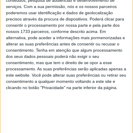
conteúdos, pesquisa de audiências e desenvolvimento de
serviços.
Com a sua permissão, nós e os nossos parceiros
poderemos usar identificação e dados de geolocalização
precisos através da procura de dispositivos. Poderá clicar para
consentir o processamento por nossa parte e pela parte dos
🔊 Ouvir artigo
nossos 1733 parceiros, conforme descrito acima. Em
O piloto Rui Sousa, aos comandos de uma Fantic, esteve
alternativa, pode aceder a informações mais pormenorizadas e
alterar as suas preferências antes de consentir ou recusar o
em destaque na ronda de Viana do Castelo do
consentimento.
Tenha em atenção que algum processamento
Campeonato Nacional de Enduro CFL 2026, mantendo a
dos seus dados pessoais poderá não exigir o seu
liderança da categoria Open após a segunda prova
consentimento, mas que tem o direito de se opor a esse
pontuável da temporada.
processamento. As suas preferências serão aplicadas apenas a
este website. Você pode alterar suas preferências ou retirar seu
consentimento a qualquer momento voltando a este site e
A competição, disputada ao longo de dois dias, colocou os
clicando no botão "Privacidade" na parte inferior da página.
pilotos perante um percurso exigente com várias
especiais cronometradas, onde a consistência e a
capacidade técnica foram determinantes. No primeiro dia
de prova, Rui Sousa demonstrou grande competitividade,
conquistando a vitória na Open geral e Open 1
assinando uma das prestações mais consistentes da