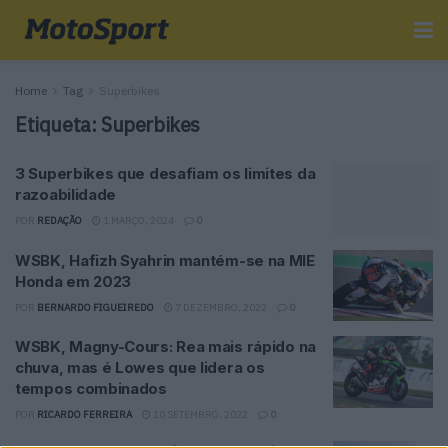
Home
Tag
Superbikes
Etiqueta:
Superbikes
3 Superbikes que desafiam os limites da
razoabilidade
POR
REDAÇÃO
1 MARÇO, 2024
0
WSBK, Hafizh Syahrin mantém-se na MIE
Honda em 2023
POR
BERNARDO FIGUEIREDO
7 DEZEMBRO, 2022
0
WSBK, Magny-Cours: Rea mais rápido na
chuva, mas é Lowes que lidera os
tempos combinados
POR
RICARDO FERREIRA
10 SETEMBRO, 2022
0