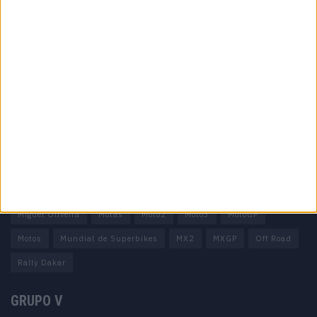
Informação importante
Ficha técnica
Estatuto editorial
Política de privacidade
Termos e condições
Informação Legal
Como anunciar
Tags
Miguel Oliveira
Motas
Moto2
Moto3
MotoGP
Motos
Mundial de Superbikes
MX2
MXGP
Off Road
Rally Dakar
GRUPO V