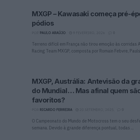
MXGP – Kawasaki começa pré-é
pódios
POR
PAULO ARAÚJO
9 FEVEREIRO, 2026
0
Terreno difícil em França não tirou emoção às corridas
Racing Team MXGP, composta por Romain Febvre, Pauls .
MXGP, Austrália: Antevisão da gra
do Mundial… Mas afinal quem sã
favoritos?
POR
RICARDO FERREIRA
20 SETEMBRO, 2025
0
O Campeonato do Mundo de Motocross tem o seu desfe
semana. Devido à grande diferença pontual, todas ...