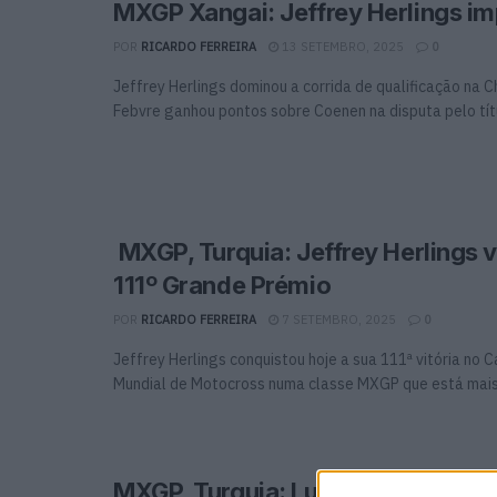
MXGP Xangai: Jeffrey Herlings im
POR
RICARDO FERREIRA
13 SETEMBRO, 2025
0
Jeffrey Herlings dominou a corrida de qualificação na 
Febvre ganhou pontos sobre Coenen na disputa pelo títul
MXGP, Turquia: Jeffrey Herlings 
111º Grande Prémio
POR
RICARDO FERREIRA
7 SETEMBRO, 2025
0
Jeffrey Herlings conquistou hoje a sua 111ª vitória no
Mundial de Motocross numa classe MXGP que está mais 
MXGP, Turquia: Lucas Coenen ven