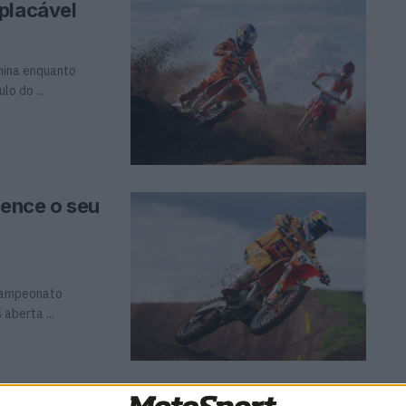
placável
China enquanto
o do ...
vence o seu
 Campeonato
aberta ...
ce corrida