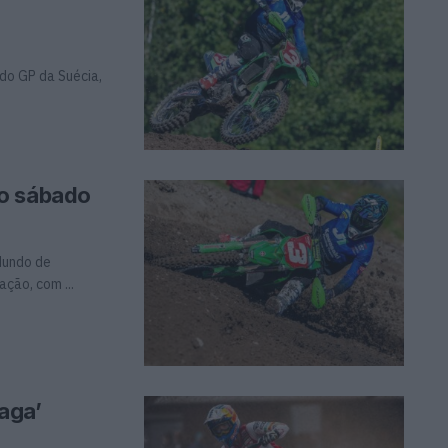
 do GP da Suécia,
 o sábado
Mundo de
ção, com ...
aga’