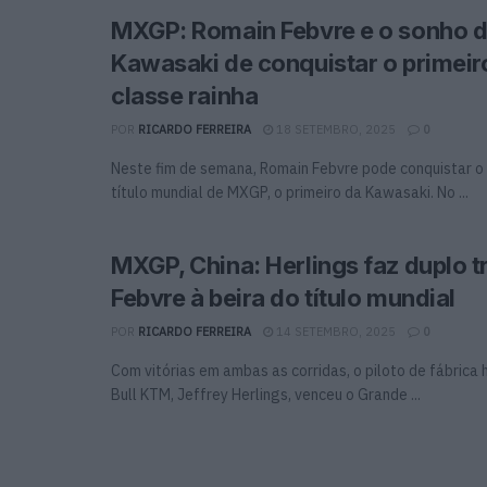
MXGP: Romain Febvre e o sonho 
Kawasaki de conquistar o primeiro
classe rainha
POR
RICARDO FERREIRA
18 SETEMBRO, 2025
0
Neste fim de semana, Romain Febvre pode conquistar o
título mundial de MXGP, o primeiro da Kawasaki. No ...
MXGP, China: Herlings faz duplo tr
Febvre à beira do título mundial
POR
RICARDO FERREIRA
14 SETEMBRO, 2025
0
Com vitórias em ambas as corridas, o piloto de fábrica
Bull KTM, Jeffrey Herlings, venceu o Grande ...