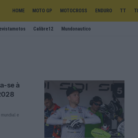
HOME
MOTO GP
MOTOCROSS
ENDURO
TT
T
evistamotos
Calibre12
Mundonautico
ta-se à
 2028
 mundial e