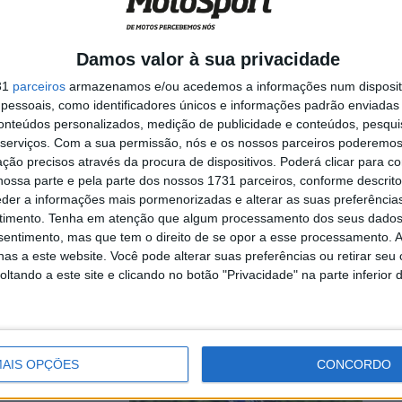
Damos valor à sua privacidade
n, venceu a
31
parceiros
armazenamos e/ou acedemos a informações num dispositi
essoais, como identificadores únicos e informações padrão enviadas 
conteúdos personalizados, medição de publicidade e conteúdos, pesqui
serviços.
Com a sua permissão, nós e os nossos parceiros poderemos 
ção precisos através da procura de dispositivos. Poderá clicar para co
ossa parte e pela parte dos nossos 1731 parceiros, conforme descrit
ima ronda
eder a informações mais pormenorizadas e alterar as suas preferência
timento.
Tenha em atenção que algum processamento dos seus dados
nsentimento, mas que tem o direito de se opor a esse processamento. A
r explosiva, com
as a este website. Você pode alterar suas preferências ou retirar seu
. Simon
tando a este site e clicando no botão "Privacidade" na parte inferior 
AIS OPÇÕES
CONCORDO
bas as