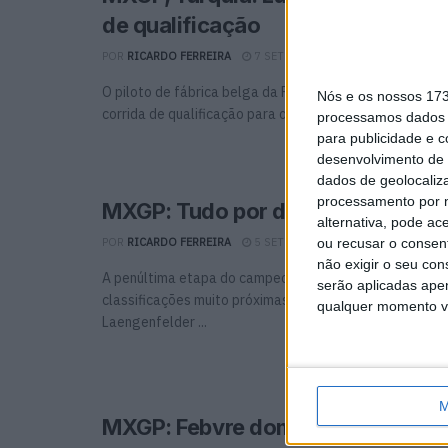
de qualificação
POR
RICARDO FERREIRA
7 SETEMBRO, 2025
0
O piloto de fábrica belga da Red Bull KTM, Lucas Coene
Nós e os nossos 17
corrida de qualificação para o GP da ...
processamos dados p
para publicidade e 
desenvolvimento de 
dados de geolocaliza
processamento por n
MXGP: Tudo por decidir na penult
alternativa, pode ac
ou recusar o consen
POR
RICARDO FERREIRA
5 SETEMBRO, 2025
0
não exigir o seu co
A penúltima etapa do campeonato do mundo promete se
serão aplicadas apen
classificações muito próximas em ambas as categorias
qualquer momento vol
Laengenfelder ...
M
MXGP: Febvre domina e vence am