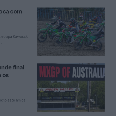
poca com
 A equipa Kawasaki
..
nde final
o os
cho este fim de