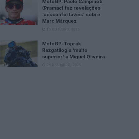
MotoGP: Paolo Campinoti
(Pramac) faz revelações
‘desconfortáveis’ sobre
Marc Márquez
16 OUTUBRO, 2025
MotoGP: Toprak
Razgatlioglu ‘muito
superior’ a Miguel Oliveira
29 DEZEMBRO, 2025