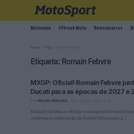
Motomais
Offroad Moto
Revistacarros
R
Home
Tag
Romain Febvre
Etiqueta:
Romain Febvre
MXGP: Oficial! Romain Febvre jun
Ducati para as épocas de 2027 e
POR
MIGUEL FRAGOSO
29 JULHO, 2026
0
A Ducati continua a reforçar a sua aposta no motocross
confirmou a contratação de Romain Febvre para a ...