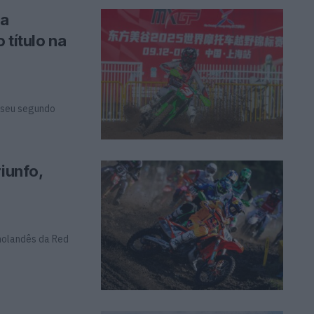
da
 título na
 seu segundo
iunfo,
 holandês da Red