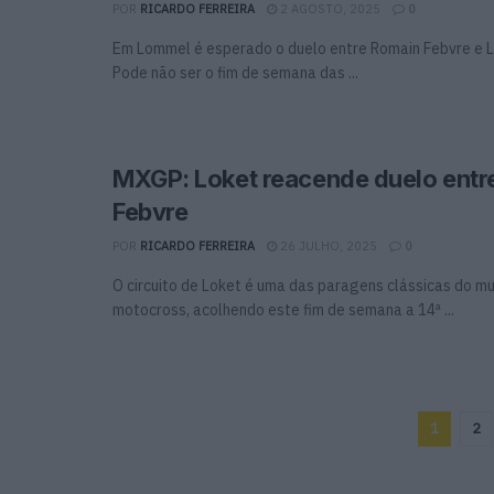
POR
RICARDO FERREIRA
2 AGOSTO, 2025
0
Em Lommel é esperado o duelo entre Romain Febvre e 
Pode não ser o fim de semana das ...
MXGP: Loket reacende duelo entr
Febvre
POR
RICARDO FERREIRA
26 JULHO, 2025
0
O circuito de Loket é uma das paragens clássicas do mu
motocross, acolhendo este fim de semana a 14ª ...
1
2