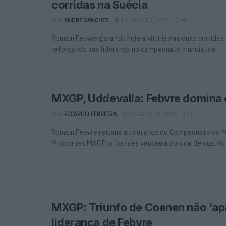
corridas na Suécia
POR
ANDRÉ SANCHES
17 AGOSTO, 2025
0
Romain Febvre garantiu hoje a vitória nas duas corridas
reforçando sua liderança no campeonato mundial de ...
MXGP, Uddevalla: Febvre domina
POR
RICARDO FERREIRA
16 AGOSTO, 2025
0
Romain Febvre retoma a liderança do Campeonato do 
Motocross MXGP: o francês venceu a corrida de qualifica
MXGP: Triunfo de Coenen não ‘ap
liderança de Febvre