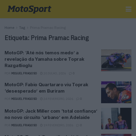
Home
Tag
Prima Pramac Racing
Etiqueta:
Prima Pramac Racing
MotoGP: ‘Até nós temos medo’ a
revelação da Yamaha sobre Toprak
Razgatlioglu
POR
MIGUEL FRAGOSO
20 JULHO, 2026
0
MotoGP: Fabio Quartararo viu Toprak
‘desesperado’ em Buriram
POR
MIGUEL FRAGOSO
24 FEVEREIRO, 2026
0
MotoGP: Jack Miller com ‘total confiança’
no novo circuito ‘urbano’ em Adelaide
POR
MIGUEL FRAGOSO
19 FEVEREIRO, 2026
0