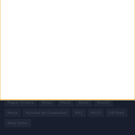
Informação importante
Ficha técnica
Estatuto editorial
Política de privacidade
Termos e condições
Informação Legal
Como anunciar
Tags
Miguel Oliveira
Motas
Moto2
Moto3
MotoGP
Motos
Mundial de Superbikes
MX2
MXGP
Off Road
Rally Dakar