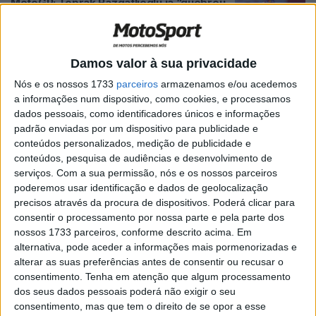
MotoGP: Toprak Razgatlioglu já “quebrou
o gelo” com a sua equipa
POR
MIGUEL FRAGOSO
19 NOVEMBRO, 2025
0
Damos valor à sua privacidade
MotoGP: Yamaha responde duramente a
Jack Miller
Nós e os nossos 1733
parceiros
armazenamos e/ou acedemos
POR
RICARDO FERREIRA
23 AGOSTO, 2025
0
a informações num dispositivo, como cookies, e processamos
dados pessoais, como identificadores únicos e informações
MotoGP, Miguel Oliveira: “A minha queda
padrão enviadas por um dispositivo para publicidade e
foi muito estranha”
conteúdos personalizados, medição de publicidade e
conteúdos, pesquisa de audiências e desenvolvimento de
POR
RICARDO FERREIRA
16 AGOSTO, 2025
0
serviços.
Com a sua permissão, nós e os nossos parceiros
MotoGP: Jack Miller recebe dupla
poderemos usar identificação e dados de geolocalização
penalização
precisos através da procura de dispositivos. Poderá clicar para
consentir o processamento por nossa parte e pela parte dos
POR
RICARDO FERREIRA
16 AGOSTO, 2025
0
nossos 1733 parceiros, conforme descrito acima. Em
MotoGP, Gino Borsoi: “O Miguel não é
alternativa, pode aceder a informações mais pormenorizadas e
apenas um ótimo profissional e uma
alterar as suas preferências antes de consentir ou recusar o
ótima pessoa”
consentimento.
Tenha em atenção que algum processamento
dos seus dados pessoais poderá não exigir o seu
POR
RICARDO FERREIRA
27 JULHO, 2025
0
consentimento, mas que tem o direito de se opor a esse