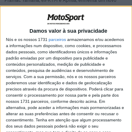
Pramac Yamaha, ex-KTM e Aprilia, enfrenta um novo
desafio na M1. No entanto, o seu processo de adaptação
foi severamente prejudicado pela lesão sofrida na
Argentina. O português teve que esperar mais do que o
esperado para regressar à ação. Portanto, é difícil fazer
Damos valor à sua privacidade
um julgamento neste momento do campeonato de
Nós e os nossos 1731
parceiros
armazenamos e/ou acedemos
MotoGP de 2025, mas a Yamaha está à espera dele. Até
a informações num dispositivo, como cookies, e processamos
dados pessoais, como identificadores únicos e informações
porque há apenas uma vaga em disputa na equipa
padrão enviadas por um dispositivo para publicidade e
Pramac, já que a outra é de Toprak Razgatlioglu.
conteúdos personalizados, medição de publicidade e
conteúdos, pesquisa de audiências e desenvolvimento de
–
“Eu ainda não estava a 100%, mas apesar de tudo o
serviços.
Com a sua permissão, nós e os nossos parceiros
que fizemos em Le Mans e Silverstone, foi como ganhar
poderemos usar identificação e dados de geolocalização
corridas. Agora sinto-me bem e estou muito motivado.
precisos através da procura de dispositivos. Poderá clicar para
consentir o processamento por nossa parte e pela parte dos
Quando se volta de uma lesão, quer-se ir rápido
nossos 1731 parceiros, conforme descrito acima. Em
imediatamente. Os últimos anos, os dois com a Aprilia,
alternativa, pode aceder a informações mais pormenorizadas e
foram complicados. Não fiz as corridas que gostaria, por
alterar as suas preferências antes de consentir ou recusar o
um período corri com problemas e tive que pensar na
consentimento.
Tenha em atenção que algum processamento
dos seus dados pessoais poderá não exigir o seu
recuperação. ”