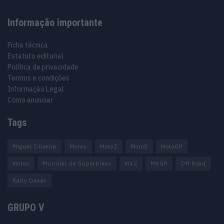
Informação importante
Ficha técnica
Estatuto editorial
Política de privacidade
Termos e condições
Informação Legal
Como anunciar
Tags
Miguel Oliveira
Motas
Moto2
Moto3
MotoGP
Motos
Mundial de Superbikes
MX2
MXGP
Off Road
Rally Dakar
GRUPO V