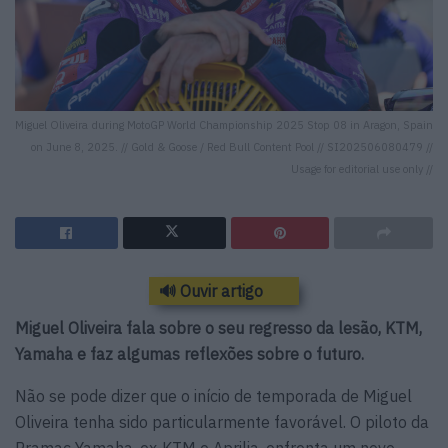
Miguel Oliveira during MotoGP World Championship 2025 Stop 08 in Aragon, Spain
on June 8, 2025. // Gold & Goose / Red Bull Content Pool // SI202506080479 //
Usage for editorial use only //
🔊 Ouvir artigo
Miguel Oliveira fala sobre o seu regresso da lesão, KTM,
Yamaha e faz algumas reflexões sobre o futuro.
Não se pode dizer que o início de temporada de Miguel
Oliveira tenha sido particularmente favorável. O piloto da