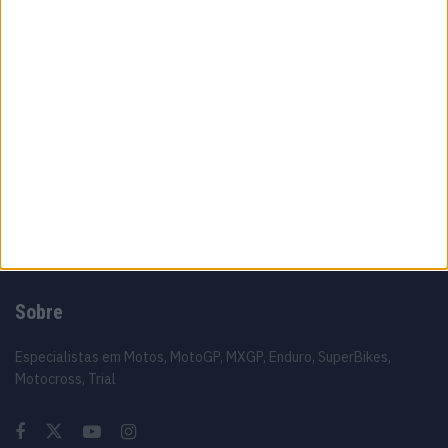
MotoGP: Ai Ogura chega embalado pela
consistência e sonha com novo golpe no
campeonato
5 AGOSTO, 2026
MotoGP: O erro estratégico da KTM que
entregou Acosta à Ducati
5 AGOSTO, 2026
Sobre
Especialistas em Motos, MotoGP, MXGP, Enduro, SuperBikes,
Motocross, Trial