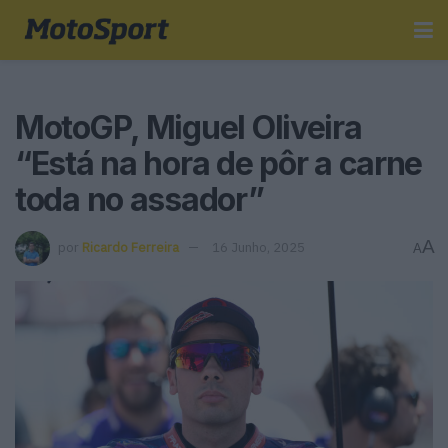
MotoGP, Miguel Oliveira
“Está na hora de pôr a carne
toda no assador”
A
por
Ricardo Ferreira
16 Junho, 2025
A