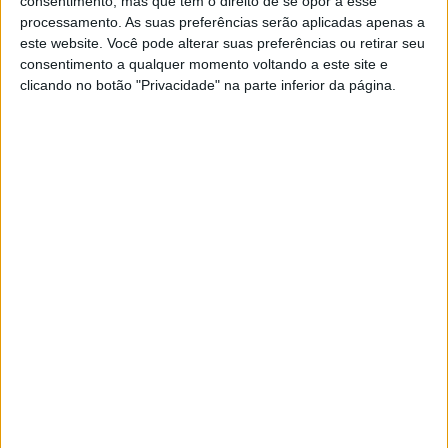
consentimento, mas que tem o direito de se opor a esse
processamento. As suas preferências serão aplicadas apenas a
Artigos relacionados
este website. Você pode alterar suas preferências ou retirar seu
consentimento a qualquer momento voltando a este site e
MotoGP: Bagnaia acredita numa segunda
clicando no botão "Privacidade" na parte inferior da página.
metade da época mais equilibrada
5 AGOSTO, 2026
MotoGP: Bulega intensifica
desenvolvimento da Ducati 850 e já soma
dez dias de testes
5 AGOSTO, 2026