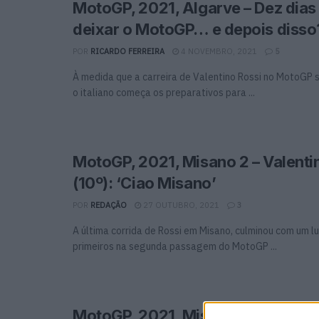
MotoGP, 2021, Algarve – Dez dias
deixar o MotoGP… e depois disso
POR
RICARDO FERREIRA
4 NOVEMBRO, 2021
5
À medida que a carreira de Valentino Rossi no MotoGP s
o italiano começa os preparativos para ...
MotoGP, 2021, Misano 2 – Valenti
(10º): ‘Ciao Misano’
POR
REDAÇÃO
27 OUTUBRO, 2021
3
A última corrida de Rossi em Misano, culminou com um l
primeiros na segunda passagem do MotoGP ...
MotoGP, 2021, Misano 2: Valentin