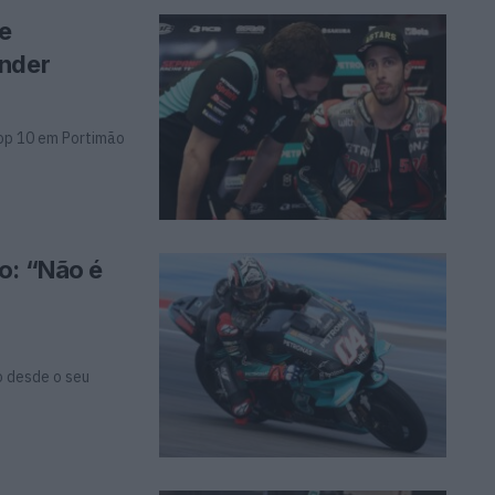
de
inder
top 10 em Portimão
o: “Não é
o desde o seu