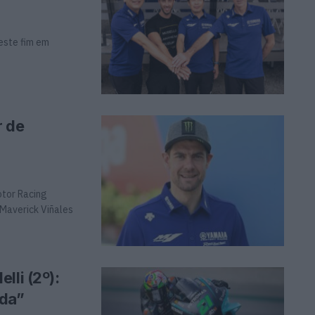
este fim em
r de
tor Racing
Maverick Viñales
lli (2º):
ada”