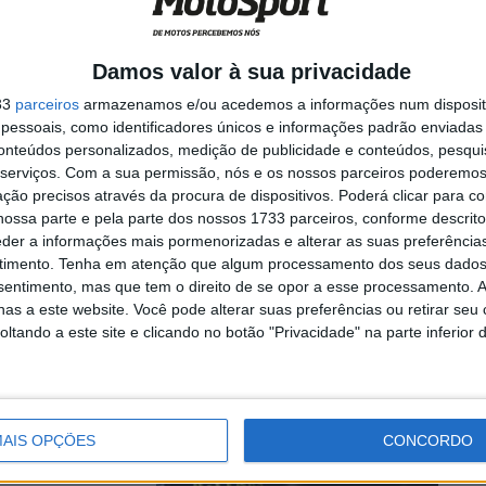
Damos valor à sua privacidade
proxima-se. Mas,
33
parceiros
armazenamos e/ou acedemos a informações num dispositi
isano, o ...
essoais, como identificadores únicos e informações padrão enviadas 
conteúdos personalizados, medição de publicidade e conteúdos, pesqui
serviços.
Com a sua permissão, nós e os nossos parceiros poderemos 
ção precisos através da procura de dispositivos. Poderá clicar para co
ossa parte e pela parte dos nossos 1733 parceiros, conforme descrit
ara Jake
eder a informações mais pormenorizadas e alterar as suas preferência
timento.
Tenha em atenção que algum processamento dos seus dados
nsentimento, mas que tem o direito de se opor a esse processamento. A
as a este website. Você pode alterar suas preferências ou retirar seu
tando a este site e clicando no botão "Privacidade" na parte inferior 
 pesadelo, este é
AIS OPÇÕES
CONCORDO
o: “A