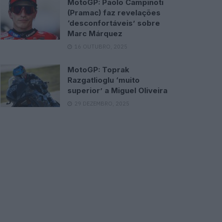
MotoGP: Paolo Campinoti
(Pramac) faz revelações
‘desconfortáveis’ sobre
Marc Márquez
16 OUTUBRO, 2025
MotoGP: Toprak
Razgatlioglu ‘muito
superior’ a Miguel Oliveira
29 DEZEMBRO, 2025