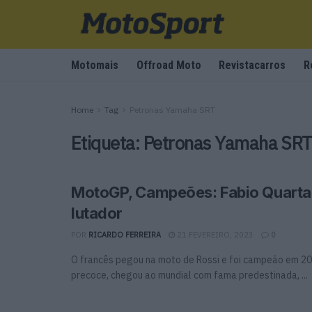
Motomais
Offroad Moto
Revistacarros
R
Home
Tag
Petronas Yamaha SRT
Etiqueta:
Petronas Yamaha SR
MotoGP, Campeões: Fabio Quartar
lutador
POR
RICARDO FERREIRA
21 FEVEREIRO, 2023
0
O francês pegou na moto de Rossi e foi campeão em 20
precoce, chegou ao mundial com fama predestinada, ...