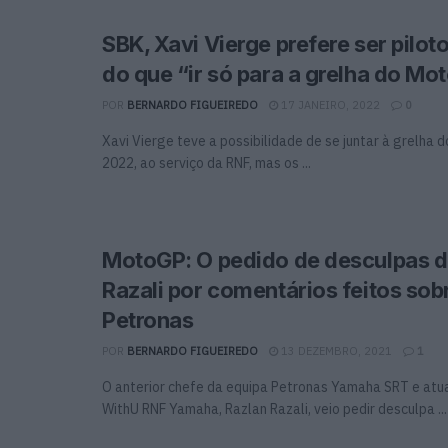
SBK, Xavi Vierge prefere ser pilot
do que “ir só para a grelha do Mo
POR
BERNARDO FIGUEIREDO
17 JANEIRO, 2022
0
Xavi Vierge teve a possibilidade de se juntar à grelha
2022, ao serviço da RNF, mas os ...
MotoGP: O pedido de desculpas d
Razali por comentários feitos sob
Petronas
POR
BERNARDO FIGUEIREDO
13 DEZEMBRO, 2021
1
O anterior chefe da equipa Petronas Yamaha SRT e atu
WithU RNF Yamaha, Razlan Razali, veio pedir desculpa ...