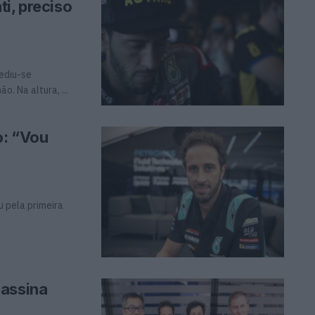
i, preciso
ediu-se
. Na altura, ...
o: “Vou
u pela primeira
 assina