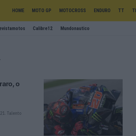
HOME
MOTO GP
MOTOCROSS
ENDURO
TT
T
evistamotos
Calibre12
Mundonautico
T
aro, o
21. Talento