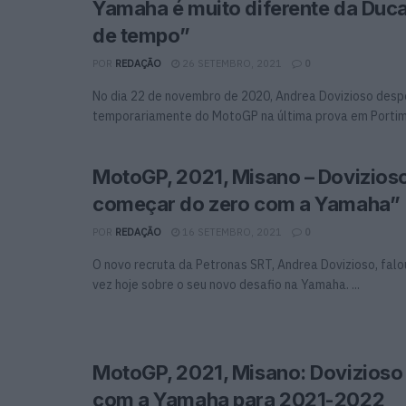
Yamaha é muito diferente da Ducat
de tempo”
POR
REDAÇÃO
26 SETEMBRO, 2021
0
No dia 22 de novembro de 2020, Andrea Dovizioso desp
temporariamente do MotoGP na última prova em Portimão
MotoGP, 2021, Misano – Dovizios
começar do zero com a Yamaha”
POR
REDAÇÃO
16 SETEMBRO, 2021
0
O novo recruta da Petronas SRT, Andrea Dovizioso, falo
vez hoje sobre o seu novo desafio na Yamaha. ...
MotoGP, 2021, Misano: Dovizioso
com a Yamaha para 2021-2022