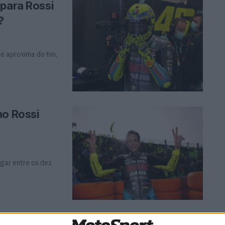
 para Rossi
?
e aproxima do fim,
no Rossi
ugar entre os dez
o Rossi