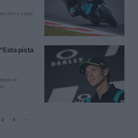
ann Zarco, o mais
“Esta pista
depois de
r ...
2
3