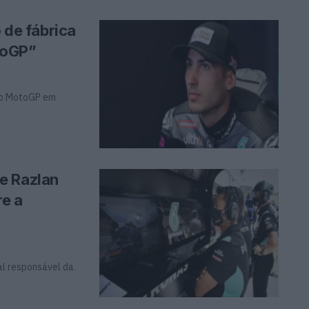
o de fábrica
toGP”
 do MotoGP em
e Razlan
re a
al responsável da