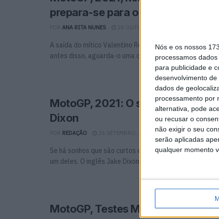
prepara-se para o adeus a Misano
POR
ANA RITA NUNES
20 OUTUBRO, 2021
0
A saída do mítico Valentino Rossi do circuito mundial a
Nós e os nossos 17
antes disso, aguarda-o uma despedida emocionante em M
processamos dados p
para publicidade e 
desenvolvimento de 
dados de geolocaliza
processamento por n
MotoGP, 2021: O sonho acabou p
alternativa, pode ac
Dixon
ou recusar o consen
não exigir o seu co
POR
REDAÇÃO
26 SETEMBRO, 2021
0
serão aplicadas apen
qualquer momento vol
Se há sonhos que são curtos e se podem converter num
um deles. O inglês Jake Dixon, ...
M
MotoGP, Testes Misano – Dovizios