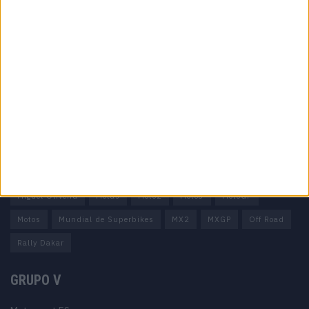
Informação importante
Ficha técnica
Estatuto editorial
Política de privacidade
Termos e condições
Informação Legal
Como anunciar
Tags
Miguel Oliveira
Motas
Moto2
Moto3
MotoGP
Motos
Mundial de Superbikes
MX2
MXGP
Off Road
Rally Dakar
GRUPO V