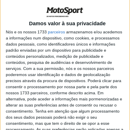
Adamo campeão
POR
JORGE RÓ JR.
17 SETEMBRO, 2023
0
Vídeo MXGP: O resumo do Grande
Damos valor à sua privacidade
Prémio da Turquia
Nós e os nossos 1733
parceiros
armazenamos e/ou acedemos
POR
JORGE RÓ JR.
3 SETEMBRO, 2023
0
a informações num dispositivo, como cookies, e processamos
dados pessoais, como identificadores únicos e informações
MX2, Turquia: Segunda vitória
padrão enviadas por um dispositivo para publicidade e
consecutiva de Liam Everts
conteúdos personalizados, medição de publicidade e
POR
JORGE RÓ JR.
3 SETEMBRO, 2023
0
conteúdos, pesquisa de audiências e desenvolvimento de
serviços.
Com a sua permissão, nós e os nossos parceiros
MX2, Países Baixos: Consistência dá
poderemos usar identificação e dados de geolocalização
vitória a Liam Everts
precisos através da procura de dispositivos. Poderá clicar para
POR
JORGE RÓ JR.
20 AGOSTO, 2023
0
consentir o processamento por nossa parte e pela parte dos
nossos 1733 parceiros, conforme descrito acima. Em
MX2, Flandres: Jago Geerts vence e
alternativa, pode aceder a informações mais pormenorizadas e
aponta a mira à liderança do campeonato
alterar as suas preferências antes de consentir ou recusar o
POR
JORGE RÓ JR.
23 JULHO, 2023
0
consentimento.
Tenha em atenção que algum processamento
dos seus dados pessoais poderá não exigir o seu
MX2, Chéquia: Jago Geerts volta a
consentimento, mas que tem o direito de se opor a esse
vencer
processamento. As suas preferências serão aplicadas apenas a