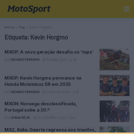
Home
Tag
Kevin Horgmo
Etiqueta:
Kevin Horgmo
MXGP: A nova geração desafia os ‘tops’
POR
RICARDO FERREIRA
18 ABRIL, 2025
0
MXGP: Kevin Horgmo permance na
Honda Motoblouz SR em 2025
POR
RICARDO FERREIRA
21 AGOSTO, 2024
0
MXON: Noruega desclassificada,
Portugal sobe a 20.º
POR
JORGE RÓ JR.
16 DEZEMBRO, 2023
0
MX2, Itália: Geerts regressa aos triunfos,