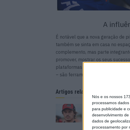
A influê
É notável que a nova geração de pi
também se sinta em casa no espaço 
complemento, mas parte integrant
promover, mostrar os seus sucessos
plataformas como Instagram, TikT
– são ferramentas para aumentar o
Artigos relacionados
Nós e os nossos 17
processamos dados p
MotoGP: Ducati dom
para publicidade e 
segundo dia de test
desenvolvimento de 
futuras 850cc
dados de geolocaliza
7 AGOSTO, 2026
processamento por n