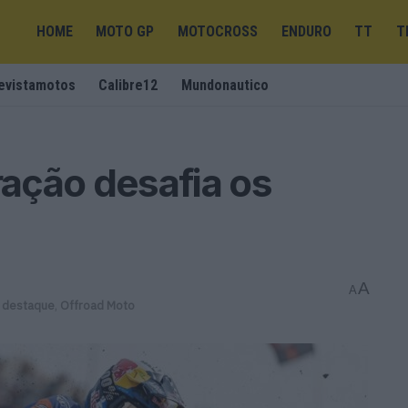
HOME
MOTO GP
MOTOCROSS
ENDURO
TT
T
evistamotos
Calibre12
Mundonautico
ação desafia os
A
A
 destaque
,
Offroad Moto