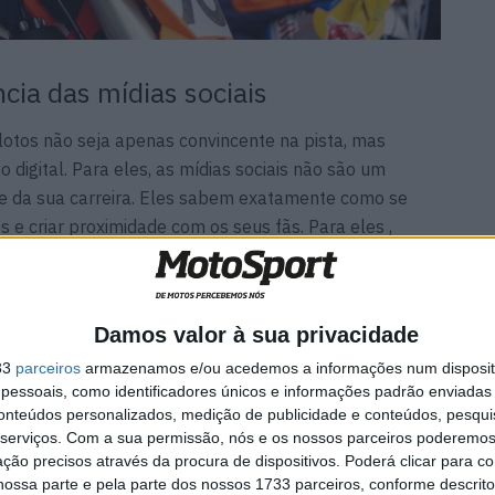
ncia das mídias sociais
lotos não seja apenas convincente na pista, mas
digital. Para eles, as mídias sociais não são um
e da sua carreira. Eles sabem exatamente como se
 e criar proximidade com os seus fãs. Para eles ,
ok ou YouTube são mais do que apenas entretenimento
 alcance e construir marcas.
Damos valor à sua privacidade
33
parceiros
armazenamos e/ou acedemos a informações num dispositi
essoais, como identificadores únicos e informações padrão enviadas 
ina
MotoGP: Tensão entre KTM e
conteúdos personalizados, medição de publicidade e conteúdos, pesqui
es das
Viñales? Steiner admite
serviços.
Com a sua permissão, nós e os nossos parceiros poderemos 
‘fricção’ entre as partes
ção precisos através da procura de dispositivos. Poderá clicar para co
7 AGOSTO, 2026
ossa parte e pela parte dos nossos 1733 parceiros, conforme descrit