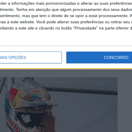
eder a informações mais pormenorizadas e alterar as suas preferência
timento.
Tenha em atenção que algum processamento dos seus dados
nsentimento, mas que tem o direito de se opor a esse processamento. A
as a este website. Você pode alterar suas preferências ou retirar seu
tando a este site e clicando no botão "Privacidade" na parte inferior 
uidores no Instagram, ainda está à frente – também
s por quanto tempo? Talentos como Coenen, de Wolf e
 mundo, comunicando-se mais diretamente, agindo de
um público-alvo mais jovem, interessado nas
AIS OPÇÕES
CONCORDO
e, mesmo fora das corridas.