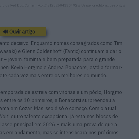
Vidic / Red Bull Content Pool // SI202504130492 // Usage for editorial use only //
🔊 Ouvir artigo
nto decisivo. Enquanto nomes consagrados como Tim
asaki) e Glenn Coldenhoff (Fantic) continuam a dar o
ir – jovem, faminta e bem preparada para o grande
nen, Kevin Horgmo e Andrea Bonacorsi, está a formar-
ete cada vez mais entre os melhores do mundo.
temporada de estreia com vitórias e um pódio, Horgmo
os entre os 10 primeiros, e Bonacorsi surpreendeu a
lama em Cozar. Mas isso é só o começo. Com o atual
lf, outro talento excepcional já está nos blocos de
 classe principal em 2026 – mais uma prova de que a
as em andamento, mas se intensificará nos próximos