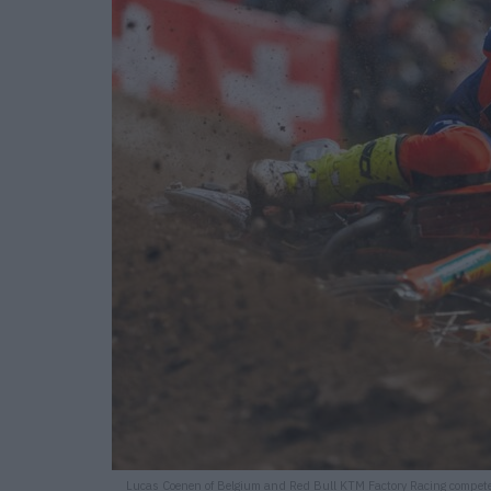
Lucas Coenen of Belgium and Red Bull KTM Factory Racing compet