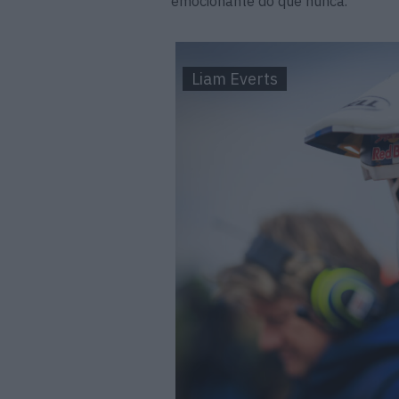
emocionante do que nunca.
Liam Everts