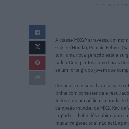
April 12, 2025. // Samo 
A classe MXGP atravessa um mome
Gajser (Honda), Romain Febvre (Kaw
tom, uma nova geração está a surg
palco. Com pilotos como Lucas Coe
se um forte grupo jovem que comp
Coenen já causou alvoroço na sua 
brilha com consistência e resultad
todos com um pódio na corrida de 
campeão mundial de MX2, Kay de Wo
largada. O holandês subirá para a
mudança geracional não está apen