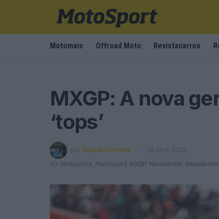
Motomais
Offroad Moto
Revistacarros
R
MXGP: A nova ger
‘tops’
por
Ricardo Ferreira
18 Abril, 2025
em
Motocross
,
Motosport
,
MXGP
,
Newsletter
,
Newsletter