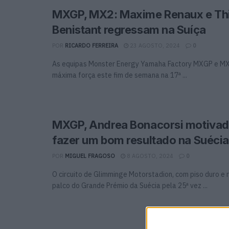
MXGP, MX2: Maxime Renaux e Thi
Benistant regressam na Suíça
POR
RICARDO FERREIRA
23 AGOSTO, 2024
0
As equipas Monster Energy Yamaha Factory MXGP e MX
máxima força este fim de semana na 17ª ...
MXGP, Andrea Bonacorsi motivad
fazer um bom resultado na Suécia
POR
MIGUEL FRAGOSO
8 AGOSTO, 2024
0
O circuito de Glimminge Motorstadion, com piso duro e 
palco do Grande Prémio da Suécia pela 25ª vez ...