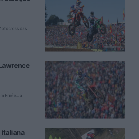
 Motocross das
 Lawrence
m Ernée... a
italiana