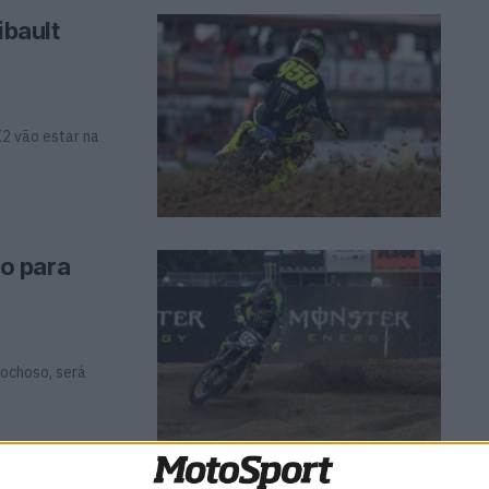
bault
2 vão estar na
o para
rochoso, será