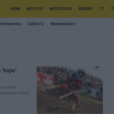
HOME
MOTO GP
MOTOCROSS
ENDURO
TT
T
evistamotos
Calibre12
Mundonautico
 ‘tops’
nto nomes
(Kawasaki) e Glenn