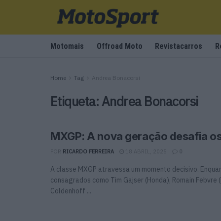
Motomais
Offroad Moto
Revistacarros
R
Home
Tag
Andrea Bonacorsi
Etiqueta:
Andrea Bonacorsi
MXGP: A nova geração desafia os
POR
RICARDO FERREIRA
18 ABRIL, 2025
0
A classe MXGP atravessa um momento decisivo. Enqua
consagrados como Tim Gajser (Honda), Romain Febvre 
Coldenhoff ...