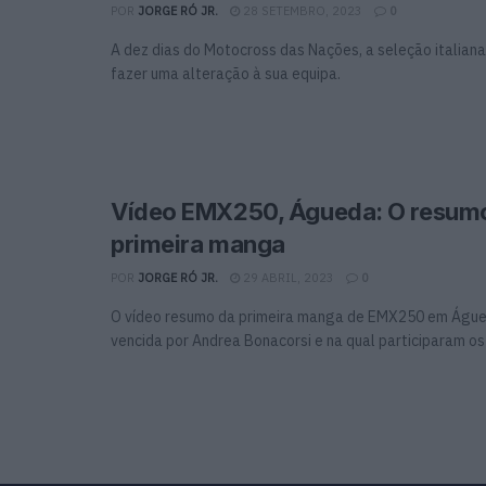
POR
JORGE RÓ JR.
28 SETEMBRO, 2023
0
A dez dias do Motocross das Nações, a seleção italiana
fazer uma alteração à sua equipa.
Vídeo EMX250, Águeda: O resum
primeira manga
POR
JORGE RÓ JR.
29 ABRIL, 2023
0
O vídeo resumo da primeira manga de EMX250 em Águed
vencida por Andrea Bonacorsi e na qual participaram os .