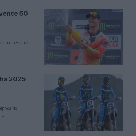
 vence 50
emana em Espanha
aha 2025
 época do
..