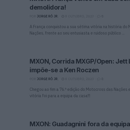
demolidora!
POR
JORGE RÓ JR.
8 OUTUBRO, 2023
0
A França conquistou a sua sétima vitória na história do
Nações, frente ao seu entusiasta e ruidoso público ...
MXON, Corrida MXGP/Open: Jett
impõe-se a Ken Roczen
POR
JORGE RÓ JR.
8 OUTUBRO, 2023
0
Chegou ao fim a 76.ª edição do Motocross das Nações e
vitória foi para a equipa da casa!!!
MXON: Guadagnini fora da equipa 