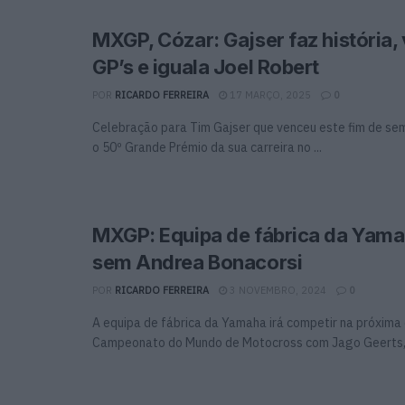
MXGP, Cózar: Gajser faz história,
GP’s e iguala Joel Robert
POR
RICARDO FERREIRA
17 MARÇO, 2025
0
Celebração para Tim Gajser que venceu este fim de s
o 50º Grande Prémio da sua carreira no ...
MXGP: Equipa de fábrica da Yam
sem Andrea Bonacorsi
POR
RICARDO FERREIRA
3 NOVEMBRO, 2024
0
A equipa de fábrica da Yamaha irá competir na próxima
Campeonato do Mundo de Motocross com Jago Geerts, .