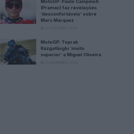
MotoGP: Paolo Campinoti
(Pramac) faz revelações
‘desconfortáveis’ sobre
Marc Márquez
16 OUTUBRO, 2025
MotoGP: Toprak
Razgatlioglu ‘muito
superior’ a Miguel Oliveira
29 DEZEMBRO, 2025