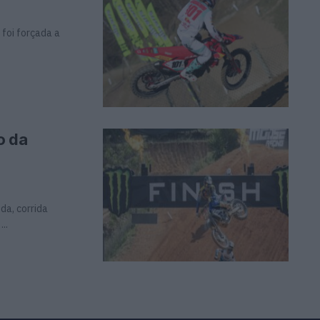
 foi forçada a
o da
a, corrida
..