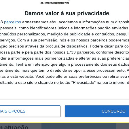
braço em
Damos valor à sua privacidade
33
parceiros
armazenamos e/ou acedemos a informações num dispositi
essoais, como identificadores únicos e informações padrão enviadas 
 piloto Pauls
conteúdos personalizados, medição de publicidade e conteúdos, pesqui
serviços.
Com a sua permissão, nós e os nossos parceiros poderemos 
ção precisos através da procura de dispositivos. Poderá clicar para co
ossa parte e pela parte dos nossos 1733 parceiros, conforme descrit
eder a informações mais pormenorizadas e alterar as suas preferência
a ansiosos
timento.
Tenha em atenção que algum processamento dos seus dados
nsentimento, mas que tem o direito de se opor a esse processamento. A
as a este website. Você pode alterar suas preferências ou retirar seu
tando a este site e clicando no botão "Privacidade" na parte inferior 
da FIM, que
AIS OPÇÕES
CONCORDO
m atuação