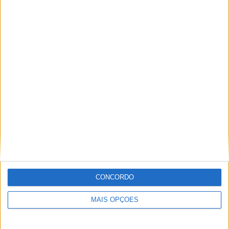
29 DEZEMBRO, 2025
Sobre
Especialistas em Motos, MotoGP, MXGP, Enduro, SuperBikes,
Motocross, Trial
Informação importante
CONCORDO
Ficha técnica
MAIS OPÇÕES
Estatuto editorial
Política de privacidade