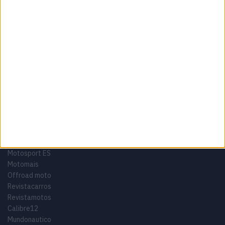
Termos e condições
Informação Legal
Como anunciar
Tags
Miguel Oliveira
Motas
Moto2
Moto3
MotoGP
Motos
Mundial de Superbikes
MX2
MXGP
Off Road
Rally Dakar
GRUPO V
Motosport ES
Motomais
Offroad moto
Revistacarros
Revistamotos
Calibre12
Mundonautico