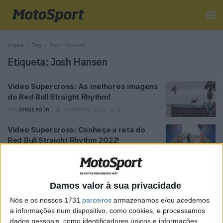
Home
Tag
Josh Hansen
Etiqueta:
Josh Hansen
Video Supercross: As melhores imagens
do Red Bull Straight Rhythm!
POR
JORGE RÓ JR.
17 OUTUBRO, 2022
0
Vídeo Supercross: Conheça a reta do
Red Bull Straight Rhythm 2022!
POR
JORGE RÓ JR.
15 OUTUBRO, 2022
0
VÍDEO: O treino de Chad Reed e Josh
Hansen
Damos valor à sua privacidade
POR
VIRGÍLIO MACHADO
3 FEVEREIRO, 2016
0
Nós e os nossos 1731
parceiros
armazenamos e/ou acedemos
a informações num dispositivo, como cookies, e processamos
Josh Hansen confirma presença no
dados pessoais, como identificadores únicos e informações