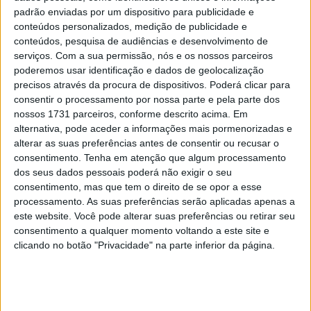
Monster Arenacross
padrão enviadas por um dispositivo para publicidade e
POR
ALEXANDRE MELO
7 DEZEMBRO, 2015
0
conteúdos personalizados, medição de publicidade e
conteúdos, pesquisa de audiências e desenvolvimento de
serviços.
Com a sua permissão, nós e os nossos parceiros
Tendências
Comentários
Novidades
poderemos usar identificação e dados de geolocalização
precisos através da procura de dispositivos. Poderá clicar para
consentir o processamento por nossa parte e pela parte dos
MotoGP- Reviravolta com Oliveira na Honda
nossos 1731 parceiros, conforme descrito acima. Em
8 SETEMBRO, 2025
alternativa, pode aceder a informações mais pormenorizadas e
alterar as suas preferências antes de consentir ou recusar o
MotoGP: Reviravolta? Miguel Oliveira pode
consentimento.
Tenha em atenção que algum processamento
ter vaga em 2026
dos seus dados pessoais poderá não exigir o seu
consentimento, mas que tem o direito de se opor a esse
28 AGOSTO, 2025
processamento. As suas preferências serão aplicadas apenas a
este website. Você pode alterar suas preferências ou retirar seu
MotoGP: Paolo Campinoti (Pramac) faz
revelações ‘desconfortáveis’ sobre Marc
consentimento a qualquer momento voltando a este site e
Márquez
clicando no botão "Privacidade" na parte inferior da página.
16 OUTUBRO, 2025
MotoGP: Toprak Razgatlioglu ‘muito
superior’ a Miguel Oliveira