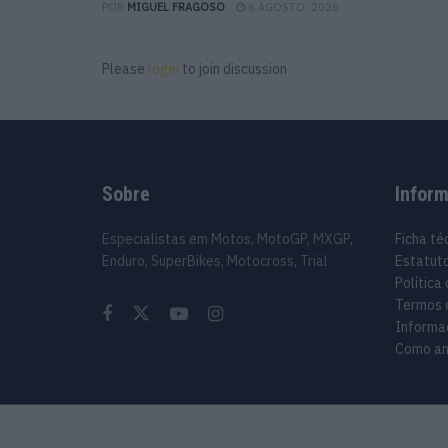
POR
MIGUEL FRAGOSO
6 AGOSTO, 2026
Please
login
to join discussion
Sobre
Infor
Especialistas em Motos, MotoGP, MXGP,
Ficha té
Enduro, SuperBikes, Motocross, Trial
Estatuto
Política
Termos 
Informa
Como an