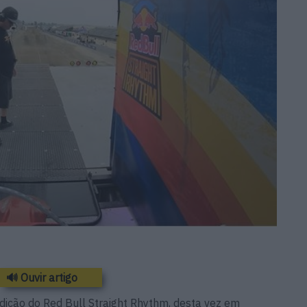
🔊 Ouvir artigo
ição do Red Bull Straight Rhythm, desta vez em