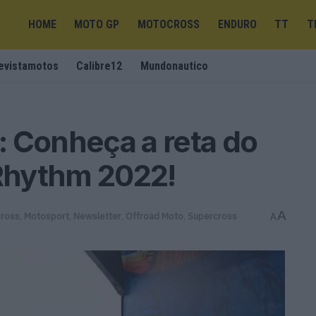
HOME
MOTO GP
MOTOCROSS
ENDURO
TT
T
evistamotos
Calibre12
Mundonautico
 Conheça a reta do
 Rhythm 2022!
A
ross
,
Motosport
,
Newsletter
,
Offroad Moto
,
Supercross
A