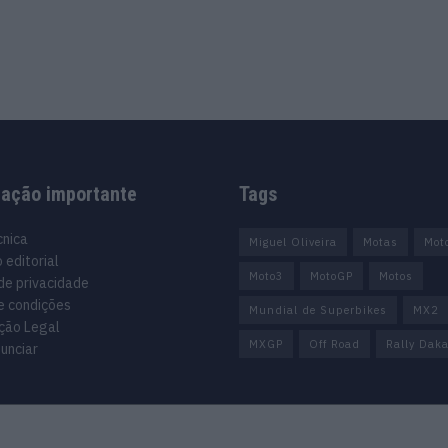
mação importante
Tags
cnica
Miguel Oliveira
Motas
Mot
 editorial
Moto3
MotoGP
Motos
 de privacidade
e condições
Mundial de Superbikes
MX2
ção Legal
MXGP
Off Road
Rally Daka
unciar