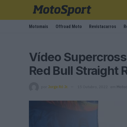
Motomais
Offroad Moto
Revistacarros
R
Vídeo Supercross:
Red Bull Straight
por
Jorge Ró Jr.
15 Outubro, 2022
em
Motoc