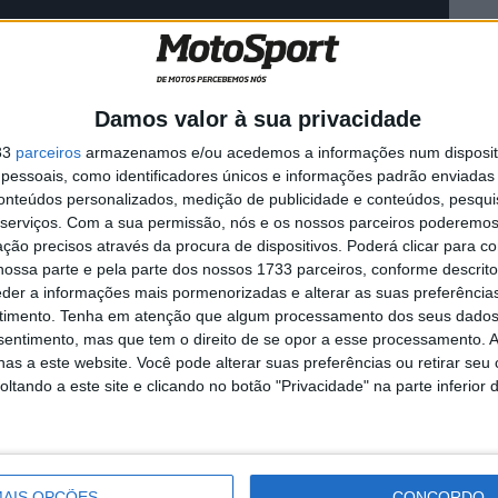
Damos valor à sua privacidade
33
parceiros
armazenamos e/ou acedemos a informações num dispositi
essoais, como identificadores únicos e informações padrão enviadas 
conteúdos personalizados, medição de publicidade e conteúdos, pesqui
serviços.
Com a sua permissão, nós e os nossos parceiros poderemos 
ção precisos através da procura de dispositivos. Poderá clicar para co
ossa parte e pela parte dos nossos 1733 parceiros, conforme descrit
eder a informações mais pormenorizadas e alterar as suas preferência
timento.
Tenha em atenção que algum processamento dos seus dados
nsentimento, mas que tem o direito de se opor a esse processamento. A
as a este website. Você pode alterar suas preferências ou retirar seu
tando a este site e clicando no botão "Privacidade" na parte inferior 
Cooper Webb
Huntington Beach
Josh Hansen
hm
Supercross
AIS OPÇÕES
CONCORDO