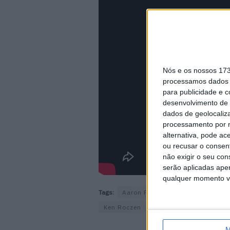
Nós e os nossos 17
processamos dados p
para publicidade e 
desenvolvimento de 
dados de geolocaliza
processamento por n
alternativa, pode ac
ou recusar o consen
não exigir o seu co
serão aplicadas apen
qualquer momento vol
Tags:
Aaron Plessinger
California
Ken Roczen
Red Bull Straight Rhyt
M