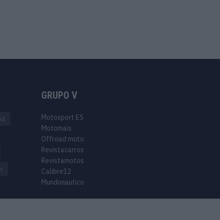
GRUPO V
Motosport ES
o2
Motomais
Offroad moto
Revistacarros
Revistamotos
r
Calibre12
Mundonautico