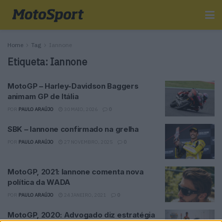
Home
Tag
Iannone
Etiqueta:
Iannone
MotoGP – Harley-Davidson Baggers
animam GP de Itália
POR
PAULO ARAÚJO
30 MAIO, 2026
0
SBK – Iannone confirmado na grelha
POR
PAULO ARAÚJO
27 NOVEMBRO, 2025
0
MotoGP, 2021: Iannone comenta nova
política da WADA
POR
PAULO ARAÚJO
24 JANEIRO, 2021
0
MotoGP, 2020: Advogado diz estratégia