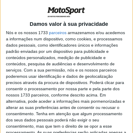
de Iannone toda errada
POR
PAULO ARAÚJO
5 DEZEMBRO, 2020
0
MotoGP, 2020, Valência: Aprilia apoia
Damos valor à sua privacidade
Iannone, mas olha para o futuro
Nós e os nossos 1733
parceiros
armazenamos e/ou acedemos
POR
PAULO ARAÚJO
12 NOVEMBRO, 2020
0
a informações num dispositivo, como cookies, e processamos
dados pessoais, como identificadores únicos e informações
MotoGP, 2020, Valencia: Reação de
padrão enviadas por um dispositivo para publicidade e
Iannone à suspensão de 4 anos
conteúdos personalizados, medição de publicidade e
POR
PAULO ARAÚJO
11 NOVEMBRO, 2020
0
conteúdos, pesquisa de audiências e desenvolvimento de
serviços.
Com a sua permissão, nós e os nossos parceiros
MotoGP, 2020, Aragón: A Aprilia, o
poderemos usar identificação e dados de geolocalização
outsider dos outsiders
precisos através da procura de dispositivos. Poderá clicar para
POR
PAULO ARAÚJO
15 OUTUBRO, 2020
0
consentir o processamento por nossa parte e pela parte dos
nossos 1733 parceiros, conforme descrito acima. Em
MotoGP, 2020, Aragón: Iannone: “Teria
alternativa, pode aceder a informações mais pormenorizadas e
andado bem esta época com as
alterar as suas preferências antes de consentir ou recusar o
melhorias da Aprilia”
consentimento.
Tenha em atenção que algum processamento
POR
PAULO ARAÚJO
14 OUTUBRO, 2020
0
dos seus dados pessoais poderá não exigir o seu
consentimento, mas que tem o direito de se opor a esse
MotoGP, 2020, Le Mans: A Aprilia, até
processamento. As suas preferências serão aplicadas apenas a