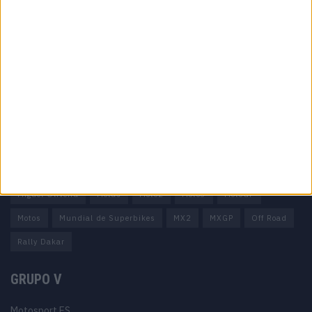
Informação importante
Ficha técnica
Estatuto editorial
Política de privacidade
Termos e condições
Informação Legal
Como anunciar
Tags
Miguel Oliveira
Motas
Moto2
Moto3
MotoGP
Motos
Mundial de Superbikes
MX2
MXGP
Off Road
Rally Dakar
GRUPO V
Motosport ES