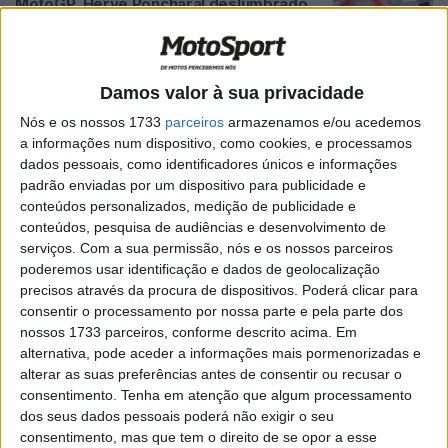
MotoGP, Herve Poncharal deslumbrado
com o seu pupilo Pedro Acosta
POR
MIGUEL FRAGOSO
19 SETEMBRO, 2024
0
MotoGP: Poncharal com notícias
Damos valor à sua privacidade
positivas sobre Pol Espargaró
Nós e os nossos 1733
parceiros
armazenamos e/ou acedemos
POR
RICARDO FERREIRA
31 MARÇO, 2023
0
a informações num dispositivo, como cookies, e processamos
dados pessoais, como identificadores únicos e informações
MotoGP, Hervé Poncharal: “Em ambos os
padrão enviadas por um dispositivo para publicidade e
lados, só vejo sorrisos”
conteúdos personalizados, medição de publicidade e
POR
BERNARDO FIGUEIREDO
17 MARÇO, 2023
0
conteúdos, pesquisa de audiências e desenvolvimento de
serviços.
Com a sua permissão, nós e os nossos parceiros
MotoGP, Hervé Poncharal: “Boa
poderemos usar identificação e dados de geolocalização
combinação de experiência e juventude”
precisos através da procura de dispositivos. Poderá clicar para
consentir o processamento por nossa parte e pela parte dos
POR
BERNARDO FIGUEIREDO
9 MARÇO, 2023
0
nossos 1733 parceiros, conforme descrito acima. Em
MotoGP: Guy Coulon presente no
alternativa, pode aceder a informações mais pormenorizadas e
paddock há mais de 30 anos
alterar as suas preferências antes de consentir ou recusar o
consentimento.
Tenha em atenção que algum processamento
POR
BERNARDO FIGUEIREDO
27 DEZEMBRO, 2021
0
dos seus dados pessoais poderá não exigir o seu
MotoGP: Hervé Poncharal e a importância
consentimento, mas que tem o direito de se opor a esse