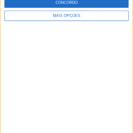
CONCORDO
ter vaga em 2026
28 AGOSTO, 2025
MAIS OPÇÕES
MotoGP: Paolo Campinoti (Pramac) faz
revelações ‘desconfortáveis’ sobre Marc
Márquez
16 OUTUBRO, 2025
MotoGP: Toprak Razgatlioglu ‘muito
superior’ a Miguel Oliveira
29 DEZEMBRO, 2025
Sobre
Especialistas em Motos, MotoGP, MXGP, Enduro, SuperBikes,
Motocross, Trial