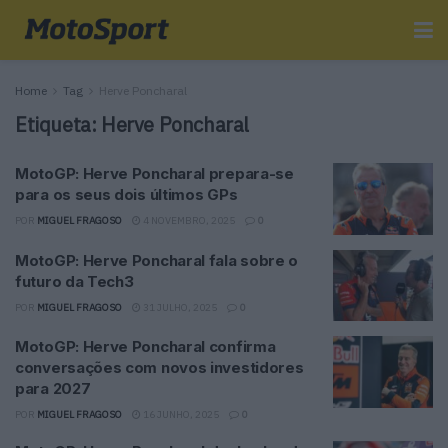
Home
Tag
Herve Poncharal
Etiqueta:
Herve Poncharal
MotoGP: Herve Poncharal prepara-se
para os seus dois últimos GPs
POR
MIGUEL FRAGOSO
4 NOVEMBRO, 2025
0
MotoGP: Herve Poncharal fala sobre o
futuro da Tech3
POR
MIGUEL FRAGOSO
31 JULHO, 2025
0
MotoGP: Herve Poncharal confirma
conversações com novos investidores
para 2027
POR
MIGUEL FRAGOSO
16 JUNHO, 2025
0