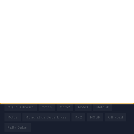
Informação importante
Ficha técnica
Estatuto editorial
Política de privacidade
Termos e condições
Informação Legal
Como anunciar
Tags
Miguel Oliveira
Motas
Moto2
Moto3
MotoGP
Motos
Mundial de Superbikes
MX2
MXGP
Off Road
Rally Dakar