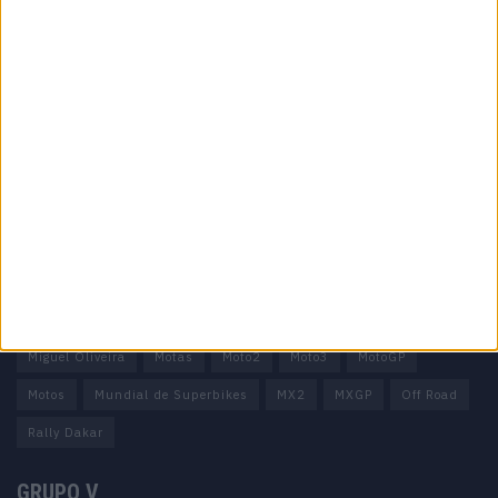
Informação importante
Ficha técnica
Estatuto editorial
Política de privacidade
Termos e condições
Informação Legal
Como anunciar
Tags
Miguel Oliveira
Motas
Moto2
Moto3
MotoGP
Motos
Mundial de Superbikes
MX2
MXGP
Off Road
Rally Dakar
GRUPO V