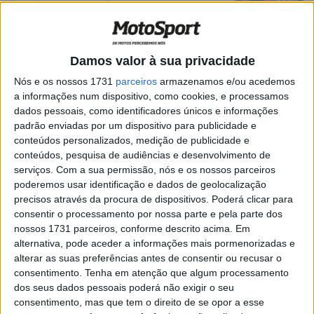
imediatamente muito agradável com
Enea e Maverick’
POR
MIGUEL FRAGOSO
27 NOVEMBRO, 2024
0
Damos valor à sua privacidade
Moto3: Perrone junta-se a Roulstone na
KTM Tech3 em 2025
Nós e os nossos 1731
parceiros
armazenamos e/ou acedemos
a informações num dispositivo, como cookies, e processamos
POR
RICARDO FERREIRA
20 SETEMBRO, 2024
0
dados pessoais, como identificadores únicos e informações
Moto3: Estreante Roulstone assina por
padrão enviadas por um dispositivo para publicidade e
mais um ano com a Tech3
conteúdos personalizados, medição de publicidade e
conteúdos, pesquisa de audiências e desenvolvimento de
POR
RICARDO FERREIRA
1 SETEMBRO, 2024
0
serviços.
Com a sua permissão, nós e os nossos parceiros
MotoGP, Hervé Poncharal: “Liguei ao
poderemos usar identificação e dados de geolocalização
Stefan Pierer para agradecer”
precisos através da procura de dispositivos. Poderá clicar para
consentir o processamento por nossa parte e pela parte dos
POR
BERNARDO FIGUEIREDO
14 JUNHO, 2024
0
nossos 1731 parceiros, conforme descrito acima. Em
alternativa, pode aceder a informações mais pormenorizadas e
MotoGP, Hervé Poncharal: “As primeiras
alterar as suas preferências antes de consentir ou recusar o
corridas do Acosta têm sido um sonho”
consentimento.
Tenha em atenção que algum processamento
POR
BERNARDO FIGUEIREDO
13 ABRIL, 2024
0
dos seus dados pessoais poderá não exigir o seu
consentimento, mas que tem o direito de se opor a esse
MotoGP, Hervé Poncharal: “O Acosta é