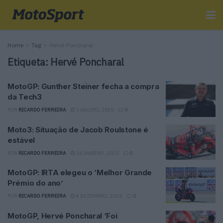
Home
Tag
Hervé Poncharal
Etiqueta:
Hervé Poncharal
MotoGP: Gunther Steiner fecha a compra
da Tech3
POR
RICARDO FERREIRA
3 AGOSTO, 2025
0
Moto3: Situação de Jacob Roulstone é
estável
POR
RICARDO FERREIRA
26 JANEIRO, 2025
0
MotoGP: IRTA elegeu o ‘Melhor Grande
Prémio do ano’
POR
RICARDO FERREIRA
8 DEZEMBRO, 2024
0
MotoGP, Hervé Poncharal ‘Foi