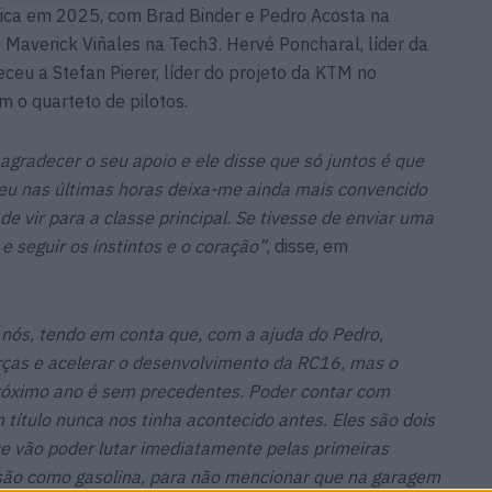
rica em 2025, com Brad Binder e Pedro Acosta na
e Maverick Viñales na Tech3. Hervé Poncharal, líder da
eu a Stefan Pierer, líder do projeto da KTM no
m o quarteto de pilotos.
 agradecer o seu apoio e ele disse que só juntos é que
eu nas últimas horas deixa-me ainda mais convencido
e vir para a classe principal. Se tivesse de enviar uma
e seguir os instintos e o coração”
, disse, em
 nós, tendo em conta que, com a ajuda do Pedro,
ças e acelerar o desenvolvimento da RC16, mas o
 próximo ano é sem precedentes. Poder contar com
 título nunca nos tinha acontecido antes. Eles são dois
e vão poder lutar imediatamente pelas primeiras
 são como gasolina, para não mencionar que na garagem