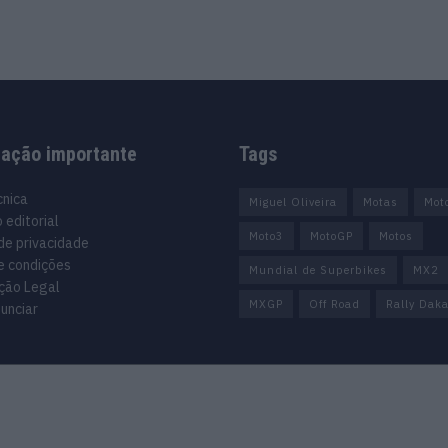
mação importante
Tags
cnica
Miguel Oliveira
Motas
Mot
 editorial
Moto3
MotoGP
Motos
 de privacidade
e condições
Mundial de Superbikes
MX2
ção Legal
MXGP
Off Road
Rally Daka
unciar