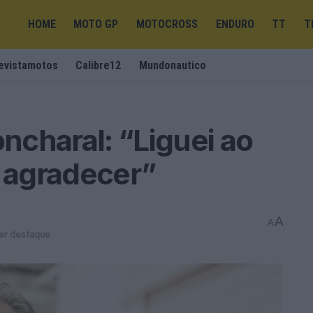
HOME
MOTO GP
MOTOCROSS
ENDURO
TT
T
evistamotos
Calibre12
Mundonautico
charal: “Liguei ao
a agradecer”
A
A
er destaque