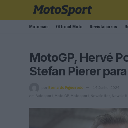
Motomais
Offroad Moto
Revistacarros
R
MotoGP, Hervé Pon
Stefan Pierer par
por
Bernardo Figueiredo
14 Junho, 2024
em
Autosport
,
Moto GP
,
Motosport
,
Newsletter
,
Newslett