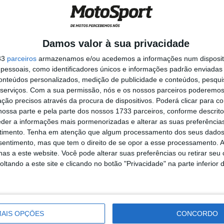
os de topo”
, referiu.
Damos valor à sua privacidade
33
parceiros
armazenamos e/ou acedemos a informações num dispositi
ndez
MotoGP: Argentina cada vez
essoais, como identificadores únicos e informações padrão enviadas 
ória da
mais perto de voltar ao
conteúdos personalizados, medição de publicidade e conteúdos, pesqui
ã-
Mundial em 2027
serviços.
Com a sua permissão, nós e os nossos parceiros poderemos 
9 AGOSTO, 2026
ção precisos através da procura de dispositivos. Poderá clicar para co
ossa parte e pela parte dos nossos 1733 parceiros, conforme descrit
eder a informações mais pormenorizadas e alterar as suas preferência
timento.
Tenha em atenção que algum processamento dos seus dados
nsentimento, mas que tem o direito de se opor a esse processamento. A
as a este website. Você pode alterar suas preferências ou retirar seu
tando a este site e clicando no botão "Privacidade" na parte inferior 
Hervé Poncharal
KTM
Maverick Viñales
MotoGP
an Pierer
Tech3
AIS OPÇÕES
CONCORDO