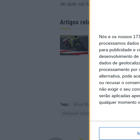
do lado vai haver outros dois pilot
Artigos relacionados
Nós e os nossos 17
MotoGP: Raúl Ferná
processamos dados p
conquista a maior vit
para publicidade e 
carreira no GP da Gr
Bretanha
desenvolvimento de 
dados de geolocaliza
9 AGOSTO, 2026
processamento por n
alternativa, pode ac
ou recusar o consen
não exigir o seu co
serão aplicadas apen
qualquer momento vol
Tags:
Brad Binder
Enea Bastianini
MotoGP 2024
Pedro Acosta
Stef
M