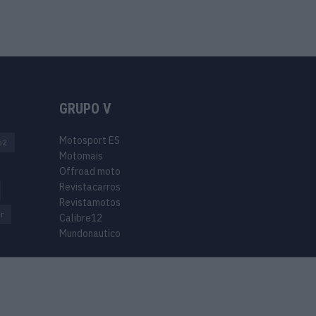
GRUPO V
Motosport ES
o2
Motomais
Offroad moto
Revistacarros
Revistamotos
r
Calibre12
Mundonautico