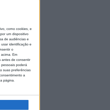
vo, como cookies, e
por um dispositivo
sa de audiências e
usar identificação e
nsentir o
o acima. Em
s antes de consentir
 pessoais poderá
s suas preferências
 consentimento a
da página.