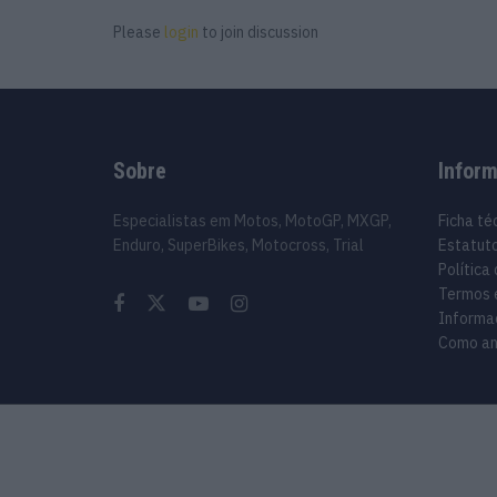
Please
login
to join discussion
Sobre
Infor
Especialistas em Motos, MotoGP, MXGP,
Ficha té
Enduro, SuperBikes, Motocross, Trial
Estatuto
Política
Termos 
Informa
Como an
© 2024 Motosport copyright