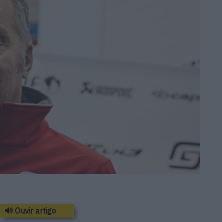
🔊 Ouvir artigo