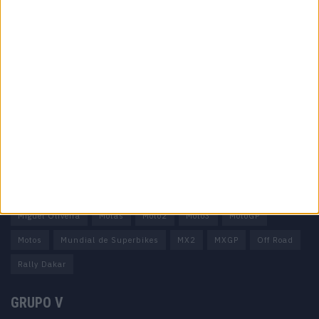
Informação importante
Ficha técnica
Estatuto editorial
Política de privacidade
Termos e condições
Informação Legal
Como anunciar
Tags
Miguel Oliveira
Motas
Moto2
Moto3
MotoGP
Motos
Mundial de Superbikes
MX2
MXGP
Off Road
Rally Dakar
GRUPO V