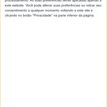
processamento. As suas preferências serão aplicadas apenas a
POR
PAULO ARAÚJO
22 AGOSTO, 2020
0
este website. Você pode alterar suas preferências ou retirar seu
consentimento a qualquer momento voltando a este site e
clicando no botão "Privacidade" na parte inferior da página.
Moto3, 2020, Estíria: Masia excluído da
Q2
POR
PAULO ARAÚJO
22 AGOSTO, 2020
0
Moto3, 2020, Estíria: Masia domina Q1
entre confusão no final
POR
PAULO ARAÚJO
22 AGOSTO, 2020
0
Moto2, 2020, Estíria: Martin domina TL3 a
ritmo recorde
POR
PAULO ARAÚJO
22 AGOSTO, 2020
0
Moto3, 2020, Estíria: Garcia vence
sessão 3, Vietti à frente no agregado
POR
PAULO ARAÚJO
22 AGOSTO, 2020
0
Moto2, 2020, Estíria: Tempo inicial de
Bezzecchi domina o TL2