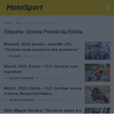
Home
Tag
Grande Prémio da Estíria
Etiqueta:
Grande Prémio da Estíria
MotoGP, 2021, Estíria – Joan Mir (2º):
“Ficámos mais próximos dos primeiros”
POR
REDAÇÃO
8 AGOSTO, 2021
0
Moto2, 2021, Estíria – TL3: Gardner sem
espinhas!
POR
RICARDO FERREIRA
7 AGOSTO, 2021
0
Moto2, 2021, Estíria – TL2: Gardner vence
à chuva, Bezzecchi lidera
POR
RICARDO FERREIRA
6 AGOSTO, 2021
0
Dixit, Miguel Oliveira: “Veremos quem é o