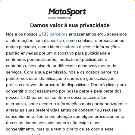
mais consistente nas próximas corridas”
POR
RICARDO FERREIRA
23 AGOSTO, 2020
0
Moto2, 2020, Estíria: Vitória de Martin
Damos valor à sua privacidade
entregue a Bezzecchi por zelo
excessivo?
Nós e os nossos 1733
parceiros
armazenamos e/ou acedemos
a informações num dispositivo, como cookies, e processamos
POR
PAULO ARAÚJO
23 AGOSTO, 2020
0
dados pessoais, como identificadores únicos e informações
Moto2, 2020, Estíria: Warm up a ritmo de
padrão enviadas por um dispositivo para publicidade e
pole para Canet
conteúdos personalizados, medição de publicidade e
conteúdos, pesquisa de audiências e desenvolvimento de
POR
PAULO ARAÚJO
23 AGOSTO, 2020
0
serviços.
Com a sua permissão, nós e os nossos parceiros
poderemos usar identificação e dados de geolocalização
Moto2, 2020, Estíria: Canet faz pole de
precisos através da procura de dispositivos. Poderá clicar para
estreia da Speed Up
consentir o processamento por nossa parte e pela parte dos
POR
PAULO ARAÚJO
22 AGOSTO, 2020
0
nossos 1733 parceiros, conforme descrito acima. Em
alternativa, pode aceder a informações mais pormenorizadas e
Moto2, 2020, Estíria: Chantra lidera os
alterar as suas preferências antes de consentir ou recusar o
que passam à Q2
consentimento.
Tenha em atenção que algum processamento
POR
PAULO ARAÚJO
22 AGOSTO, 2020
0
dos seus dados pessoais poderá não exigir o seu
consentimento, mas que tem o direito de se opor a esse
Moto3, 2020, Estíria: Rodrigo faz a pole