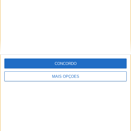
Informação importante
Ficha técnica
Estatuto editorial
Política de privacidade
Termos e condições
Informação Legal
CONCORDO
Como anunciar
MAIS OPÇÕES
Tags
Miguel Oliveira
Motas
Moto2
Moto3
MotoGP
Motos
Mundial de Superbikes
MX2
MXGP
Off Road
Rally Dakar