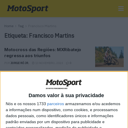
Home
Tag
Francisco Martins
Etiqueta:
Francisco Martins
Motocross das Regiões: MXRibatejo
regressa aos triunfos
POR
JORGE RÓ JR.
13 NOVEMBRO, 2023
0
Tendências
Comentários
Novidades
Damos valor à sua privacidade
MotoGP- Reviravolta com Oliveira na Honda
Nós e os nossos 1733
parceiros
armazenamos e/ou acedemos
8 SETEMBRO, 2025
a informações num dispositivo, como cookies, e processamos
dados pessoais, como identificadores únicos e informações
MotoGP: Reviravolta? Miguel Oliveira pode
padrão enviadas por um dispositivo para publicidade e
ter vaga em 2026
conteúdos personalizados, medição de publicidade e