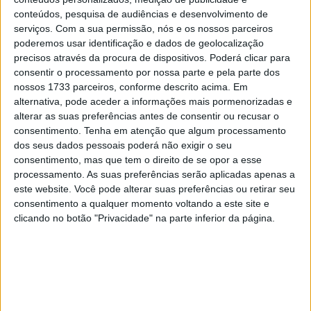
28 AGOSTO, 2025
conteúdos, pesquisa de audiências e desenvolvimento de
serviços.
Com a sua permissão, nós e os nossos parceiros
MotoGP: Paolo Campinoti (Pramac) faz
poderemos usar identificação e dados de geolocalização
revelações ‘desconfortáveis’ sobre Marc
precisos através da procura de dispositivos. Poderá clicar para
Márquez
consentir o processamento por nossa parte e pela parte dos
16 OUTUBRO, 2025
nossos 1733 parceiros, conforme descrito acima. Em
alternativa, pode aceder a informações mais pormenorizadas e
MotoGP: Toprak Razgatlioglu ‘muito
alterar as suas preferências antes de consentir ou recusar o
superior’ a Miguel Oliveira
consentimento.
Tenha em atenção que algum processamento
29 DEZEMBRO, 2025
dos seus dados pessoais poderá não exigir o seu
consentimento, mas que tem o direito de se opor a esse
processamento. As suas preferências serão aplicadas apenas a
este website. Você pode alterar suas preferências ou retirar seu
consentimento a qualquer momento voltando a este site e
clicando no botão "Privacidade" na parte inferior da página.
Sobre
Especialistas em Motos, MotoGP, MXGP, Enduro, SuperBikes,
Motocross, Trial