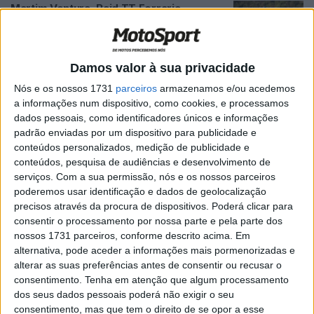
Martim Ventura, Raid TT Ferraria,
Antevisão: “Consegui reunir as
condições psíquicas e funcionais para
regressar”
Damos valor à sua privacidade
POR
JORGE RÓ JR.
21 ABRIL, 2022
0
Nós e os nossos 1731
parceiros
armazenamos e/ou acedemos
Micael Simão, Raid TT Ferraria,
a informações num dispositivo, como cookies, e processamos
Antevisão: “O foco é manter a liderança
dados pessoais, como identificadores únicos e informações
em TT3”
padrão enviadas por um dispositivo para publicidade e
POR
JORGE RÓ JR.
19 ABRIL, 2022
0
conteúdos personalizados, medição de publicidade e
conteúdos, pesquisa de audiências e desenvolvimento de
António Maio, Raide TT Góis: “Uma prova
serviços.
Com a sua permissão, nós e os nossos parceiros
muito técnica e dura”
poderemos usar identificação e dados de geolocalização
POR
JORGE RÓ JR.
28 MARÇO, 2022
0
precisos através da procura de dispositivos. Poderá clicar para
consentir o processamento por nossa parte e pela parte dos
Gustavo Gaudêncio, Raide TT Góis, PEC2:
nossos 1731 parceiros, conforme descrito acima. Em
“Um setor massacrante e sinuoso”
alternativa, pode aceder a informações mais pormenorizadas e
POR
JORGE RÓ JR.
26 MARÇO, 2022
0
alterar as suas preferências antes de consentir ou recusar o
consentimento.
Tenha em atenção que algum processamento
António Maio, Raide TT Góis, PEC2: “O
dos seus dados pessoais poderá não exigir o seu
grande objetivo é a vitória”
consentimento, mas que tem o direito de se opor a esse