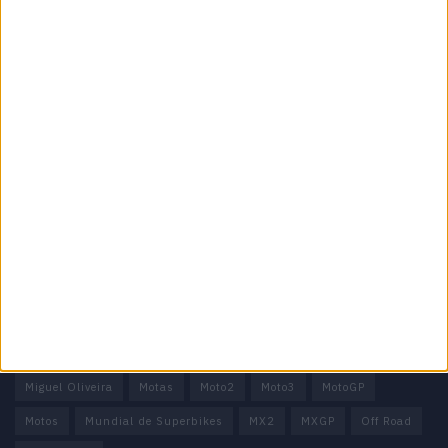
Especialistas em Motos, MotoGP, MXGP, Enduro, SuperBikes,
Motocross, Trial
Informação importante
Ficha técnica
Estatuto editorial
Política de privacidade
Termos e condições
Informação Legal
Como anunciar
Tags
Miguel Oliveira
Motas
Moto2
Moto3
MotoGP
Motos
Mundial de Superbikes
MX2
MXGP
Off Road