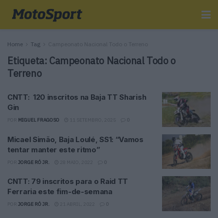
Home
Tag
Campeonato Nacional Todo o Terreno
Etiqueta:
Campeonato Nacional Todo o
Terreno
CNTT: 120 inscritos na Baja TT Sharish
Gin
POR
MIGUEL FRAGOSO
11 SETEMBRO, 2025
0
Micael Simão, Baja Loulé, SS1: “Vamos
tentar manter este ritmo”
POR
JORGE RÓ JR.
28 MAIO, 2022
0
CNTT: 79 inscritos para o Raid TT
Ferraria este fim-de-semana
POR
JORGE RÓ JR.
21 ABRIL, 2022
0