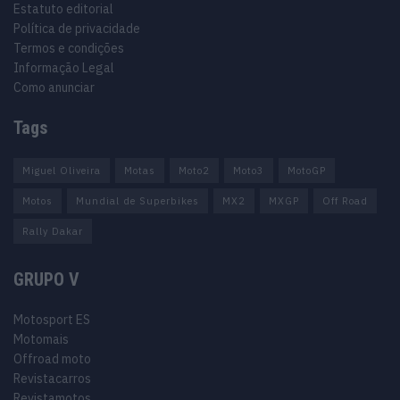
Estatuto editorial
Política de privacidade
Termos e condições
Informação Legal
Como anunciar
Tags
Miguel Oliveira
Motas
Moto2
Moto3
MotoGP
Motos
Mundial de Superbikes
MX2
MXGP
Off Road
Rally Dakar
GRUPO V
Motosport ES
Motomais
Offroad moto
Revistacarros
Revistamotos