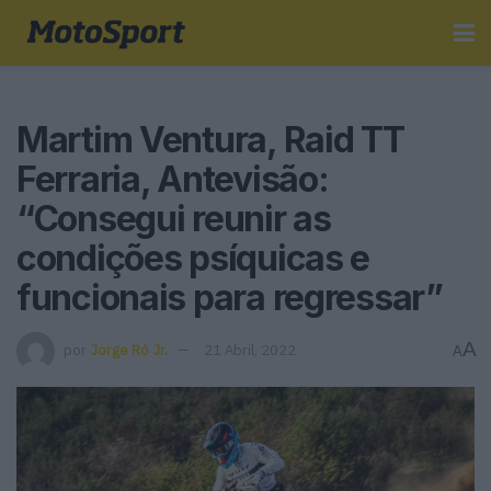
Martim Ventura, Raid TT
Ferraria, Antevisão:
“Consegui reunir as
condições psíquicas e
funcionais para regressar”
A
por
Jorge Ró Jr.
21 Abril, 2022
A