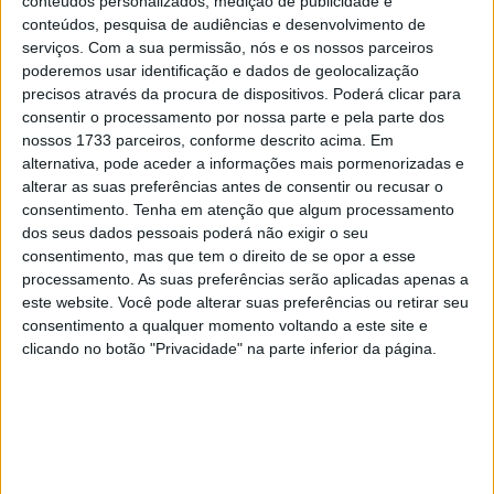
conteúdos personalizados, medição de publicidade e
na abertura da temporada em Beja mas, infelizmente, no
conteúdos, pesquisa de audiências e desenvolvimento de
início de Março
enfrentou uma grande perda
– a do seu
serviços.
Com a sua permissão, nós e os nossos parceiros
pai,
Rui Ventura
, o grande impulsionador da carreira do
poderemos usar identificação e dados de geolocalização
jovem.
precisos através da procura de dispositivos. Poderá clicar para
consentir o processamento por nossa parte e pela parte dos
“
O campeonato tinha começado bastante bem. Comecei
nossos 1733 parceiros, conforme descrito acima. Em
com um ritmo muito bom. Consegui ser muito rápido na
alternativa, pode aceder a informações mais pormenorizadas e
alterar as suas preferências antes de consentir ou recusar o
primeira prova, e estava motivadíssimo para atacar, mas
consentimento.
Tenha em atenção que algum processamento
a minha vida pessoal mudou bastante, perdi um dos
dos seus dados pessoais poderá não exigir o seu
grandes pilares da minha vida e dada a proximidade do
consentimento, mas que tem o direito de se opor a esse
sucedido com a corrida de Góis não me consegui
processamento. As suas preferências serão aplicadas apenas a
este website. Você pode alterar suas preferências ou retirar seu
organizar em tempo útil para estar presente. Por outro
consentimento a qualquer momento voltando a este site e
lado, nessa altura a prioridade era dar apoio à minha
clicando no botão "Privacidade" na parte inferior da página.
família. Agora já com a cabeça mais fria e com mais
organização consegui reunir as condições psíquicas e
funcionais para regressar
” revelou Martim Ventura.
Artigos relacionados