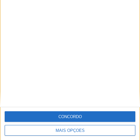
Tags:
Campeonato Nacional Todo o Terreno
CNTT
CNTT 2022
Martim Ventura
Raid TT da Ferraria
Yamaha
Jorge Ró Jr.
Artigos relacionados
CONCORDO
MAIS OPÇÕES