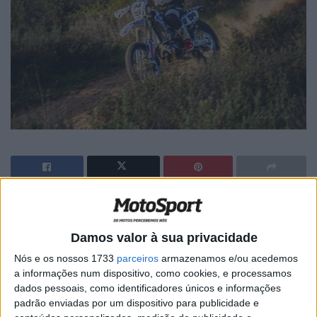
🔊 Ouvir artigo
Martim Ventura
estará de regresso ao campeonato
Damos valor à sua privacidade
nacional de Todo-o-Terreno este fim-de-semana no
Raid
Nós e os nossos 1733
parceiros
armazenamos e/ou acedemos
TT Ferraria.
a informações num dispositivo, como cookies, e processamos
dados pessoais, como identificadores únicos e informações
O piloto da Yamaha esteve na luta pela vitória absoluta
padrão enviadas por um dispositivo para publicidade e