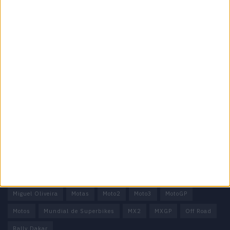
Motocross, Trial
Informação importante
Ficha técnica
Estatuto editorial
Política de privacidade
Termos e condições
Informação Legal
Como anunciar
Tags
Miguel Oliveira
Motas
Moto2
Moto3
MotoGP
Motos
Mundial de Superbikes
MX2
MXGP
Off Road
Rally Dakar