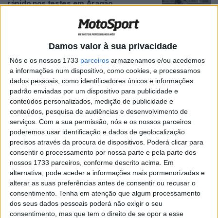
rápido nos testes em Aragão
POR
MIGUEL FRAGOSO
27 AGOSTO, 2025
0
MotoGP, Fermín Aldeguer (P3): “Estou
numa posição em que não tenho nada a
Damos valor à sua privacidade
perder”
Nós e os nossos 1733
parceiros
armazenamos e/ou acedemos
POR
RICARDO FERREIRA
8 JUNHO, 2025
0
a informações num dispositivo, como cookies, e processamos
dados pessoais, como identificadores únicos e informações
MotoGP: Cinco vencedores diferentes
padrão enviadas por um dispositivo para publicidade e
em cinco GPs! Haverá o 6º como em
conteúdos personalizados, medição de publicidade e
2020?
conteúdos, pesquisa de audiências e desenvolvimento de
POR
MIGUEL FRAGOSO
27 MAIO, 2025
0
serviços.
Com a sua permissão, nós e os nossos parceiros
poderemos usar identificação e dados de geolocalização
WSBK, Andrea Iannone: “Acho que
precisos através da procura de dispositivos. Poderá clicar para
fizemos um ano muito bom em 2024”
consentir o processamento por nossa parte e pela parte dos
POR
RICARDO FERREIRA
29 DEZEMBRO, 2024
0
nossos 1733 parceiros, conforme descrito acima. Em
alternativa, pode aceder a informações mais pormenorizadas e
WSBK, Remy Gardner ‘Conseguimos
alterar as suas preferências antes de consentir ou recusar o
salvar um ponto, mas não é onde
consentimento.
Tenha em atenção que algum processamento
queremos estar’
dos seus dados pessoais poderá não exigir o seu
POR
MIGUEL FRAGOSO
2 OUTUBRO, 2024
0
consentimento, mas que tem o direito de se opor a esse