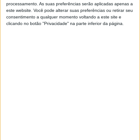
processamento. As suas preferências serão aplicadas apenas a
WSBK, Andrea Locatelli ‘Este ano é
este website. Você pode alterar suas preferências ou retirar seu
bastante complicado porque todos os
consentimento a qualquer momento voltando a este site e
rivais são fortes’
clicando no botão "Privacidade" na parte inferior da página.
POR
MIGUEL FRAGOSO
2 OUTUBRO, 2024
0
WSBK, Toprak Razgatlioglu ‘A nossa
tração não é tão boa como a da Ducati’
POR
MIGUEL FRAGOSO
1 OUTUBRO, 2024
0
WSBK, Jonathan Rea ‘O fim de semana
foi muito difícil; com a R1 é preciso ter
pista limpa’
POR
MIGUEL FRAGOSO
1 OUTUBRO, 2024
0
WSBK. Nicolo Bulega ‘Não foi o início que
eu queria;um pódio é sempre um pódio’
POR
MIGUEL FRAGOSO
30 SETEMBRO, 2024
0
WSBK, Álvaro Bautista ‘Diverti-me muito
a andar de mota; Estou muito contente’