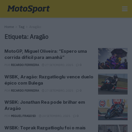
Home
Tag
Aragão
Etiqueta:
Aragão
MotoGP, Miguel Oliveira: “Espero uma
corrida difícil para amanhã”
POR
RICARDO FERREIRA
27 SETEMBRO, 2025
0
WSBK, Aragão: Razgatlioglu vence duelo
épico com Bulega
POR
RICARDO FERREIRA
27 SETEMBRO, 2025
0
WSBK: Jonathan Rea pode brilhar em
Aragão
POR
MIGUEL FRAGOSO
24 SETEMBRO, 2025
0
WSBK: Toprak Razgatlioglu foi o mais