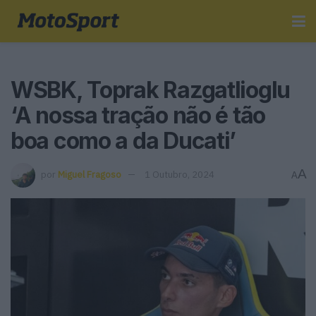
WSBK, Toprak Razgatlioglu
‘A nossa tração não é tão
boa como a da Ducati’
A
por
Miguel Fragoso
1 Outubro, 2024
A