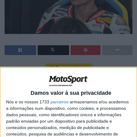
🔊 Ouvir artigo
A BMW regressou ao Campeonato do Mundo de
Superbike em 2019 e, desde então, lançou três modelos
Damos valor à sua privacidade
de homologação, o atual em fevereiro de 2023. Este ano,
Nós e os nossos 1733
parceiros
armazenamos e/ou acedemos
o fabricante alemão conseguiu um avanço graças ao
a informações num dispositivo, como cookies, e processamos
excecional piloto Toprak Razgatlioglu, que pode tornar-
dados pessoais, como identificadores únicos e informações
se campeão do mundo mais cedo na próxima ronda no
padrão enviadas por um dispositivo para publicidade e
Estoril (11-13 de outubro).
conteúdos personalizados, medição de publicidade e
conteúdos, pesquisa de audiências e desenvolvimento de