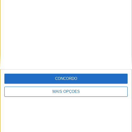
no mundo das “duas rodas” por culpa da família que
sempre esteve associada a este meio. Conseguir
trabalhar nesta área e falar sobre o mundo das motos é
um privilégio enorme.
Artigos relacionados
CONCORDO
MAIS OPÇÕES
MotoGP: Ducati domina segundo dia de
testes das futuras 850cc
POR
MIGUEL FRAGOSO
7 AGOSTO, 2026