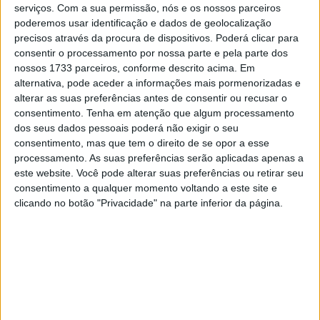
Depois do forte acidente em Magny-Cours e de uma
serviços.
Com a sua permissão, nós e os nossos parceiros
poderemos usar identificação e dados de geolocalização
paragem de três semanas por lesão – Toprak falhou as
precisos através da procura de dispositivos. Poderá clicar para
corridas de França e Cremona – regressou no passado
consentir o processamento por nossa parte e pela parte dos
fim de semana em Aragão e surpreendeu todos com três
nossos 1733 parceiros, conforme descrito acima. Em
segundos lugares.
alternativa, pode aceder a informações mais pormenorizadas e
alterar as suas preferências antes de consentir ou recusar o
Em declarações, segundo o site
consentimento.
Tenha em atenção que algum processamento
https://www.speedweek.com, Toprak falou sobre as
dos seus dados pessoais poderá não exigir o seu
consentimento, mas que tem o direito de se opor a esse
melhorias a fazer na sua moto e do fim de semana em
processamento. As suas preferências serão aplicadas apenas a
Aragão.
este website. Você pode alterar suas preferências ou retirar seu
consentimento a qualquer momento voltando a este site e
Artigos relacionados
clicando no botão "Privacidade" na parte inferior da página.
MotoGP: Ducati domina segundo dia de
testes das futuras 850cc
7 AGOSTO, 2026
MotoGP: Tensão entre KTM e Viñales?
Steiner admite ‘fricção’ entre as partes