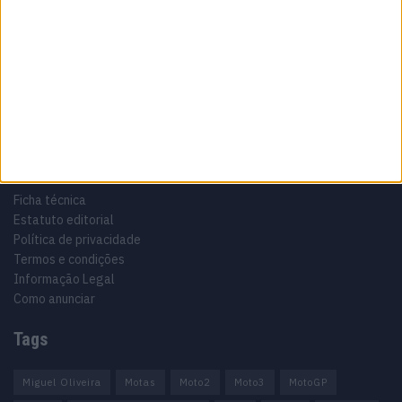
Especialistas em Motos, MotoGP, MXGP, Enduro, SuperBikes,
Motocross, Trial
Informação importante
Ficha técnica
Estatuto editorial
Política de privacidade
Termos e condições
Informação Legal
Como anunciar
Tags
Miguel Oliveira
Motas
Moto2
Moto3
MotoGP