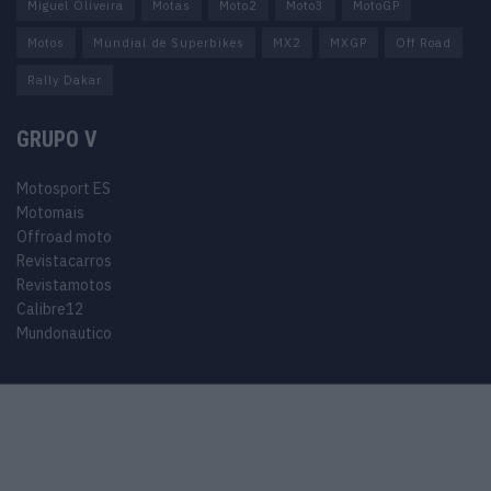
Miguel Oliveira
Motas
Moto2
Moto3
MotoGP
Motos
Mundial de Superbikes
MX2
MXGP
Off Road
Rally Dakar
GRUPO V
Motosport ES
Motomais
Offroad moto
Revistacarros
Revistamotos
Calibre12
Mundonautico
© 2024 Motosport copyright