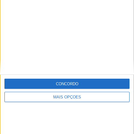
sobre todas as novidades do mundo motorizado. Nasci
no mundo das “duas rodas” por culpa da família que
sempre esteve associada a este meio. Conseguir
trabalhar nesta área e falar sobre o mundo das motos é
um privilégio enorme.
Artigos relacionados
CONCORDO
MAIS OPÇÕES
MotoGP: Ducati domina segundo dia de
testes das futuras 850cc
POR
MIGUEL FRAGOSO
7 AGOSTO, 2026