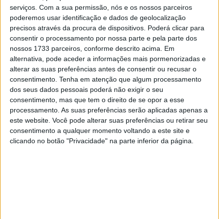
adversário real, Nicolo Bulega, da equipa de fábrica
serviços.
Com a sua permissão, nós e os nossos parceiros
Aruba-Ducati.
poderemos usar identificação e dados de geolocalização
precisos através da procura de dispositivos. Poderá clicar para
No primeiro fim de semana de setembro, o Campeonato
consentir o processamento por nossa parte e pela parte dos
nossos 1733 parceiros, conforme descrito acima. Em
do Mundo de Superbike entra na fase decisiva em
alternativa, pode aceder a informações mais pormenorizadas e
Magny-Cours. Nos dias 25 e 26 de agosto, as equipas de
alterar as suas preferências antes de consentir ou recusar o
fábrica da Bimota, BMW, Ducati, Honda e Kawasaki
consentimento.
Tenha em atenção que algum processamento
realizaram testes no Motorland Aragon, faltando apenas
dos seus dados pessoais poderá não exigir o seu
consentimento, mas que tem o direito de se opor a esse
a Yamaha.
processamento. As suas preferências serão aplicadas apenas a
este website. Você pode alterar suas preferências ou retirar seu
Artigos relacionados
consentimento a qualquer momento voltando a este site e
clicando no botão "Privacidade" na parte inferior da página.
MotoGP: Ducati domina segundo dia de
testes das futuras 850cc
7 AGOSTO, 2026
MotoGP: Tensão entre KTM e Viñales?
Steiner admite ‘fricção’ entre as partes
7 AGOSTO, 2026