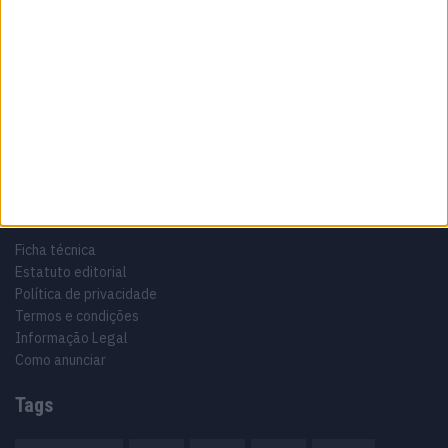
Sobre
Especialistas em Motos, MotoGP, MXGP, Enduro, SuperBikes,
Motocross, Trial
Informação importante
Ficha técnica
Estatuto editorial
Política de privacidade
Termos e condições
Informação Legal
Como anunciar
Tags