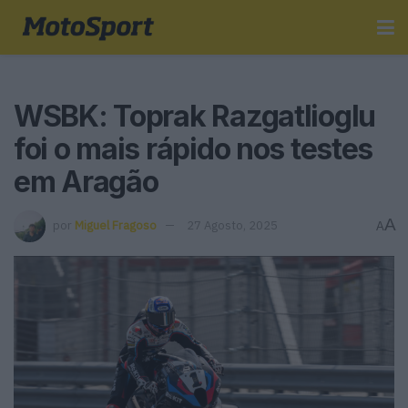
WSBK: Toprak Razgatlioglu
foi o mais rápido nos testes
em Aragão
A
por
Miguel Fragoso
27 Agosto, 2025
A