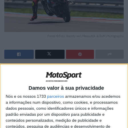
Fonte:©Foto: Randy van Maasdijk & RvM Photography
🔊 Ouvir artigo
Em Balaton, Donington Park e Misano, Toprak
Damos valor à sua privacidade
Razgatlioglu foi imbatível. Se a sua BMW não tivesse
falhado nos últimos metros da segunda corrida principal
Nós e os nossos 1733
parceiros
armazenamos e/ou acedemos
a informações num dispositivo, como cookies, e processamos
em Most (Brüx), o turco também teria sido imbatível.
dados pessoais, como identificadores únicos e informações
padrão enviadas por um dispositivo para publicidade e
Com nove vitórias e uma grande moral, Toprak entrou na
conteúdos personalizados, medição de publicidade e
pausa de verão, 26 pontos à frente do seu único
conteúdos, pesquisa de audiências e desenvolvimento de