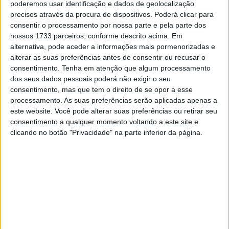
Sebastian Bühler
liderou até ao km 179
mas, ao km 210,
poderemos usar identificação e dados de geolocalização
precisos através da procura de dispositivos. Poderá clicar para
Tosha
Schareina roubou o comando ao luso-alemão
. O
consentir o processamento por nossa parte e pela parte dos
piloto da Honda e o da Hero estão
separados por apenas
nossos 1733 parceiros, conforme descrito acima. Em
34 segundos
na luta pela vitória na terceira etapa!
alternativa, pode aceder a informações mais pormenorizadas e
alterar as suas preferências antes de consentir ou recusar o
Artigos relacionados
consentimento.
Tenha em atenção que algum processamento
dos seus dados pessoais poderá não exigir o seu
consentimento, mas que tem o direito de se opor a esse
CNV Portimão – Jornada quente no Algarve
processamento. As suas preferências serão aplicadas apenas a
10 AGOSTO, 2026
este website. Você pode alterar suas preferências ou retirar seu
consentimento a qualquer momento voltando a este site e
clicando no botão "Privacidade" na parte inferior da página.
WSBK: Sven Blusch não vê Toprak
Razgatlioglu de regresso à BMW em 2027
10 AGOSTO, 2026
Bruno Santos
e
António Maio
seguem em
3.º e 4.º
a