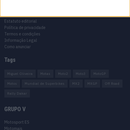
Informação importante
Ficha técnica
Estatuto editorial
Política de privacidade
Termos e condições
Informação Legal
Como anunciar
Tags
Miguel Oliveira
Motas
Moto2
Moto3
MotoGP
Motos
Mundial de Superbikes
MX2
MXGP
Off Road
Rally Dakar
GRUPO V
Motosport ES
Motomais