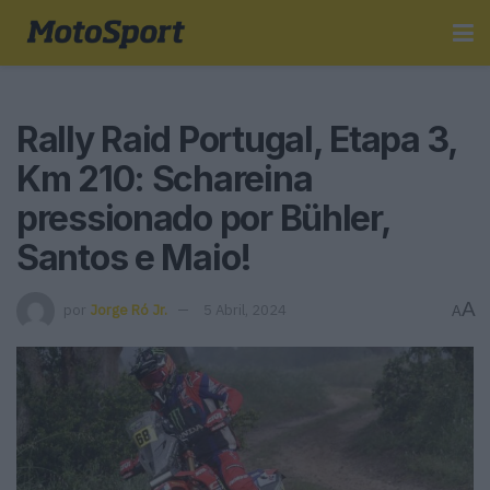
Rally Raid Portugal, Etapa 3,
Km 210: Schareina
pressionado por Bühler,
Santos e Maio!
A
por
Jorge Ró Jr.
5 Abril, 2024
A