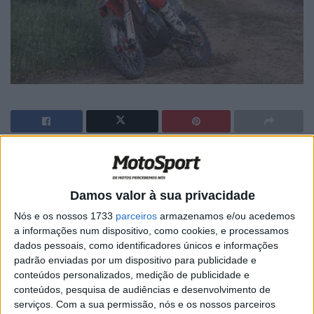
🔊 Ouvir artigo
Naquela que é a etapa mais longa do Rally Raid Portugal,
Damos valor à sua privacidade
os portugueses ocupam lugares de grande destaque!
Nós e os nossos 1733
parceiros
armazenamos e/ou acedemos
a informações num dispositivo, como cookies, e processamos
São 373 km disputados ao cronómetro nesta sexta-feira
dados pessoais, como identificadores únicos e informações
com início em Grândola e Badajoz, passando pelos
padrão enviadas por um dispositivo para publicidade e
concelhos de Coruche, Salvaterra de Matos, Almeirim,
conteúdos personalizados, medição de publicidade e
Abrantes e Mação.
conteúdos, pesquisa de audiências e desenvolvimento de
serviços.
Com a sua permissão, nós e os nossos parceiros