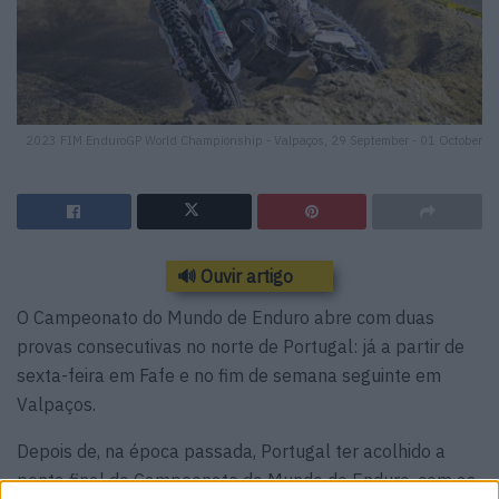
2023 FIM EnduroGP World Championship - Valpaços, 29 September - 01 October
🔊 Ouvir artigo
O Campeonato do Mundo de Enduro abre com duas
provas consecutivas no norte de Portugal: já a partir de
sexta-feira em Fafe e no fim de semana seguinte em
Valpaços.
Depois de, na época passada, Portugal ter acolhido a
ponta final do Campeonato do Mundo de Enduro, com as