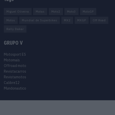
Miguel Oliveira
Motas
Moto2
Moto3
MotoGP
Motos
Mundial de Superbikes
MX2
MXGP
Off Road
Rally Dakar
GRUPO V
Motosport ES
Motomais
Offroad moto
Revistacarros
Revistamotos
Calibre12
Mundonautico