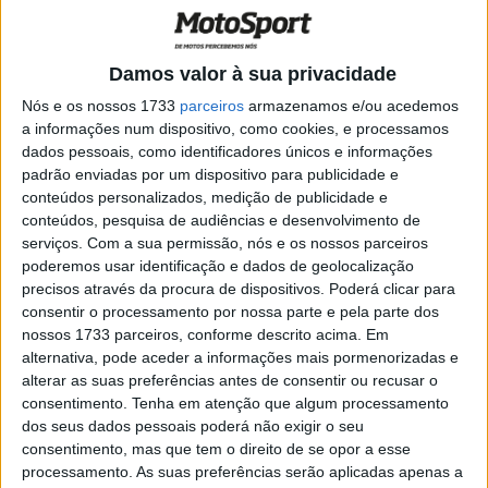
rondas de Valpaços e Santiago do Cacém a fecharem a
temporada, este ano cabe-nos as honras de abertura da
competição, com duas provas no norte do país a disputar
Damos valor à sua privacidade
em fins de semana consecutivos: de 5 a 7 de abril em
Nós e os nossos 1733
parceiros
armazenamos e/ou acedemos
Fafe e de 12 a 14 de abril em Valpaços.
a informações num dispositivo, como cookies, e processamos
dados pessoais, como identificadores únicos e informações
A competir entre a elite do Enduro mundial irão estar
Luís
padrão enviadas por um dispositivo para publicidade e
Oliveira
(Yamaha YZ250), que vai cumprir as duas rondas
conteúdos personalizados, medição de publicidade e
conteúdos, pesquisa de audiências e desenvolvimento de
portuguesas em Enduro GP (classe Enduro 1), e os dois
serviços.
Com a sua permissão, nós e os nossos parceiros
pilotos que irão disputar o campeonato na íntegra,
poderemos usar identificação e dados de geolocalização
Frederico Rocha
(Rieju 250 2T) na classe Junior 1 e
precisos através da procura de dispositivos. Poderá clicar para
Francisco Leite
(Sherco 125) na Youth Enduro – para
consentir o processamento por nossa parte e pela parte dos
nossos 1733 parceiros, conforme descrito acima. Em
além dos pilotos portugueses que, em Fafe e Valpaços,
alternativa, pode aceder a informações mais pormenorizadas e
alinham na classe Open Nacional, não pontuável para o
alterar as suas preferências antes de consentir ou recusar o
campeonato.
consentimento.
Tenha em atenção que algum processamento
dos seus dados pessoais poderá não exigir o seu
Artigos relacionados
consentimento, mas que tem o direito de se opor a esse
processamento. As suas preferências serão aplicadas apenas a