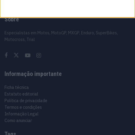
Sobre
Especialistas em Motos, MotoGP, MXGP, Enduro, SuperBikes,
Motocross, Trial
Informação importante
Ficha técnica
Estatuto editorial
Política de privacidade
Termos e condições
Informação Legal
Como anunciar
Tags