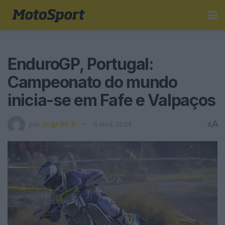
EnduroGP, Portugal:
Campeonato do mundo
inicia-se em Fafe e Valpaços
A
por
Jorge Ró Jr.
5 Abril, 2024
A