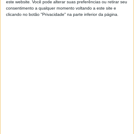
este website. Você pode alterar suas preferências ou retirar seu
WSBK: Franco Morbidelli a um passo da
consentimento a qualquer momento voltando a este site e
Aruba.it -Ducati em 2027
clicando no botão "Privacidade" na parte inferior da página.
9 AGOSTO, 2026
MotoGP: Lecuona acusa Morbidelli após
queda na Sprint ‘Não percebo aquela
manobra’
9 AGOSTO, 2026
:.
A ronda de
Fafe
, organizada pelo clube Natureza
Alternativa, arranca já amanhã,
sexta-feira 5 de abril
,
com o sempre espetacular
Super Test a partir das