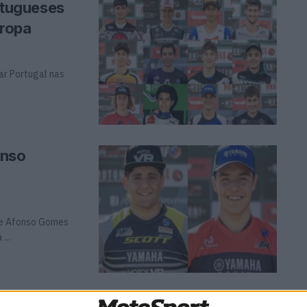
tugueses
uropa
ar Portugal nas
onso
o e Afonso Gomes
...
esumo de