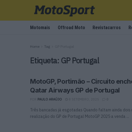
Motomais
Offroad Moto
Revistacarros
R
Home
Tag
GP Portugal
Etiqueta:
GP Portugal
MotoGP, Portimão – Circuito ench
Qatar Airways GP de Portugal
POR
PAULO ARAÚJO
8 SETEMBRO, 2025
0
Três bancadas já esgotadas Quando faltam ainda dois
realização do GP de Portugal MotoGP 2025 a venda ...