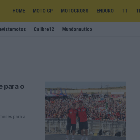
HOME
MOTO GP
MOTOCROSS
ENDURO
TT
T
evistamotos
Calibre12
Mundonautico
e para o
 meses para a