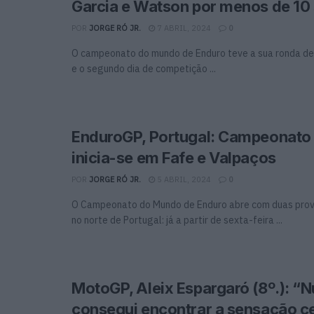
Garcia e Watson por menos de 10
POR
JORGE RÓ JR.
7 ABRIL, 2024
0
O campeonato do mundo de Enduro teve a sua ronda de
e o segundo dia de competição ...
EnduroGP, Portugal: Campeonat
inicia-se em Fafe e Valpaços
POR
JORGE RÓ JR.
5 ABRIL, 2024
0
O Campeonato do Mundo de Enduro abre com duas prov
no norte de Portugal: já a partir de sexta-feira ...
MotoGP, Aleix Espargaró (8º.): “
consegui encontrar a sensação c