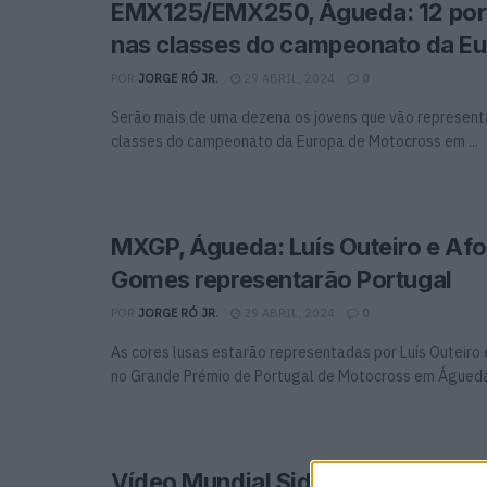
EMX125/EMX250, Águeda: 12 por
nas classes do campeonato da E
POR
JORGE RÓ JR.
29 ABRIL, 2024
0
Serão mais de uma dezena os jovens que vão represent
classes do campeonato da Europa de Motocross em ...
MXGP, Águeda: Luís Outeiro e Af
Gomes representarão Portugal
POR
JORGE RÓ JR.
29 ABRIL, 2024
0
As cores lusas estarão representadas por Luís Outeir
no Grande Prémio de Portugal de Motocross em Águeda 
Vídeo Mundial SidecarCross: O r