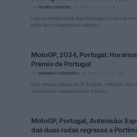
POR
RICARDO FERREIRA
27 MARÇO, 2024
0
Logo na primeira volta, Aleix Espargaró foi alvo de um 
piloto que o relegou para o décimo ...
MotoGP, 2024, Portugal: Horário
Prémio de Portugal
POR
BERNARDO FIGUEIREDO
24 MARÇO, 2024
0
Duas semanas depois do GP do Qatar, o MotoGP volta e
semana para a segunda etapa. A partir ...
MotoGP, Portugal, Antevisão: Esp
das duas rodas regressa a Portim