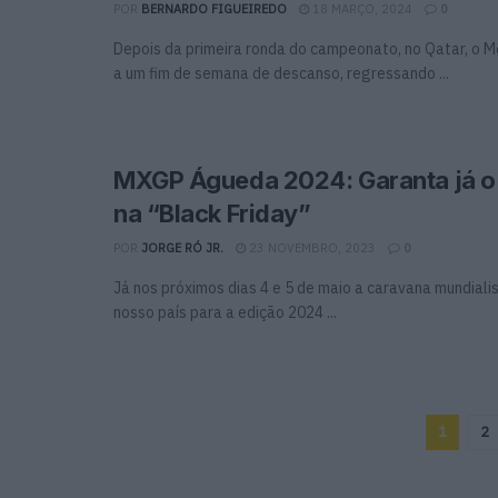
POR
BERNARDO FIGUEIREDO
18 MARÇO, 2024
0
Depois da primeira ronda do campeonato, no Qatar, o M
a um fim de semana de descanso, regressando ...
MXGP Águeda 2024: Garanta já o 
na “Black Friday”
POR
JORGE RÓ JR.
23 NOVEMBRO, 2023
0
Já nos próximos dias 4 e 5 de maio a caravana mundiali
nosso país para a edição 2024 ...
1
2