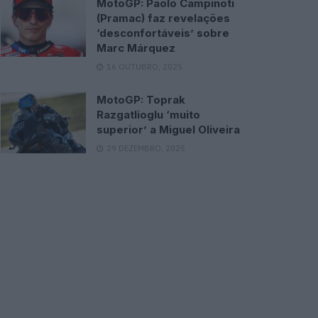
MotoGP: Paolo Campinoti
(Pramac) faz revelações
‘desconfortáveis’ sobre
Marc Márquez
16 OUTUBRO, 2025
MotoGP: Toprak
Razgatlioglu ‘muito
superior’ a Miguel Oliveira
29 DEZEMBRO, 2025