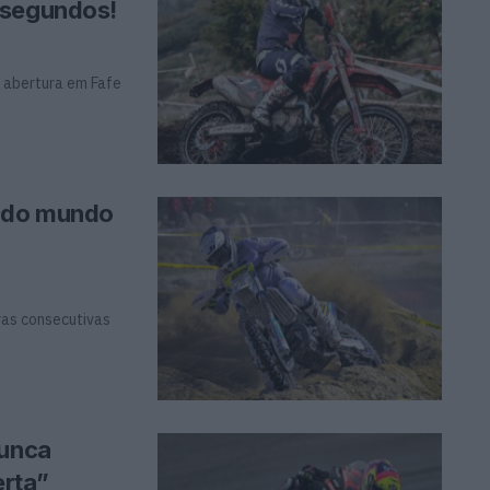
 segundos!
 abertura em Fafe
o do mundo
as consecutivas
Nunca
erta”