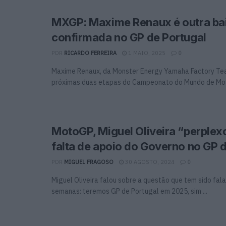
MXGP: Maxime Renaux é outra ba
confirmada no GP de Portugal
POR
RICARDO FERREIRA
1 MAIO, 2025
0
Maxime Renaux, da Monster Energy Yamaha Factory Te
próximas duas etapas do Campeonato do Mundo de Moto
MotoGP, Miguel Oliveira “perplex
falta de apoio do Governo no GP 
POR
MIGUEL FRAGOSO
30 AGOSTO, 2024
0
Miguel Oliveira falou sobre a questão que tem sido fal
semanas: teremos GP de Portugal em 2025, sim ...