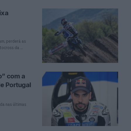
ixa
am, perderá as
cross da ...
o” com a
de Portugal
ada nas últimas