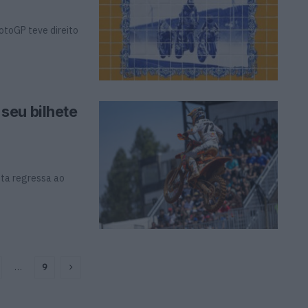
otoGP teve direito
seu bilhete
sta regressa ao
…
9