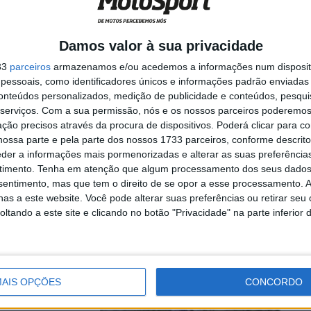
Damos valor à sua privacidade
o do mundo de
33
parceiros
armazenamos e/ou acedemos a informações num dispositi
 Alqueidão,
essoais, como identificadores únicos e informações padrão enviadas 
conteúdos personalizados, medição de publicidade e conteúdos, pesqui
serviços.
Com a sua permissão, nós e os nossos parceiros poderemos 
ção precisos através da procura de dispositivos. Poderá clicar para co
ossa parte e pela parte dos nossos 1733 parceiros, conforme descrit
a
eder a informações mais pormenorizadas e alterar as suas preferência
da
timento.
Tenha em atenção que algum processamento dos seus dados
nsentimento, mas que tem o direito de se opor a esse processamento. A
as a este website. Você pode alterar suas preferências ou retirar seu
tando a este site e clicando no botão "Privacidade" na parte inferior 
cher-se já nos
AIS OPÇÕES
CONCORDO
e bate