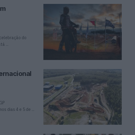
om
celebração do
á ...
ernacional
XGP
s dias 4 e 5 de ...