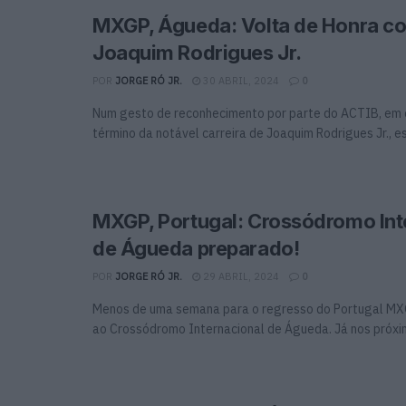
MXGP, Águeda: Volta de Honra c
Joaquim Rodrigues Jr.
POR
JORGE RÓ JR.
30 ABRIL, 2024
0
Num gesto de reconhecimento por parte do ACTIB, em 
término da notável carreira de Joaquim Rodrigues Jr., est
MXGP, Portugal: Crossódromo Int
de Águeda preparado!
POR
JORGE RÓ JR.
29 ABRIL, 2024
0
Menos de uma semana para o regresso do Portugal M
ao Crossódromo Internacional de Águeda. Já nos próximo