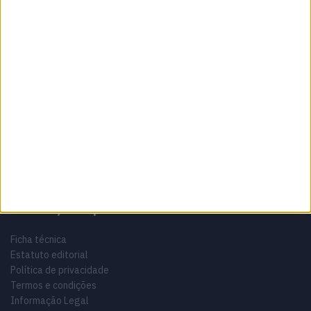
Sobre
Especialistas em Motos, MotoGP, MXGP, Enduro, SuperBikes,
Motocross, Trial
Informação importante
Ficha técnica
Estatuto editorial
Política de privacidade
Termos e condições
Informação Legal