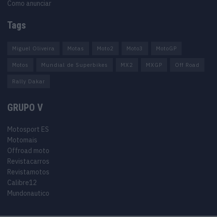
Como anunciar
Tags
Miguel Oliveira
Motas
Moto2
Moto3
MotoGP
Motos
Mundial de Superbikes
MX2
MXGP
Off Road
Rally Dakar
GRUPO V
Motosport ES
Motomais
Offroad moto
Revistacarros
Revistamotos
Calibre12
Mundonautico