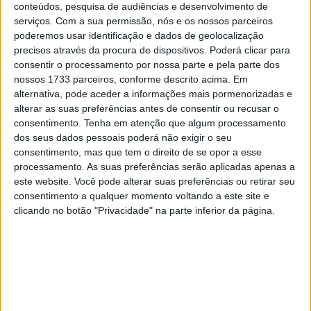
conteúdos, pesquisa de audiências e desenvolvimento de
serviços.
Com a sua permissão, nós e os nossos parceiros
Várias dessas assinaturas são transportadas para o novo
poderemos usar identificação e dados de geolocalização
registo de design, visto numa ilustração de baixa
precisos através da procura de dispositivos. Poderá clicar para
resolução recentemente publicada através do jornal de
consentir o processamento por nossa parte e pela parte dos
patentes e design do governo indiano, mas existem
nossos 1733 parceiros, conforme descrito acima. Em
alternativa, pode aceder a informações mais pormenorizadas e
diferenças suficientes para sugerir que, enquanto o
alterar as suas preferências antes de consentir ou recusar o
electriK01 era um conceito, o novo design pode ser um
consentimento.
Tenha em atenção que algum processamento
modelo de produção planeado.
dos seus dados pessoais poderá não exigir o seu
consentimento, mas que tem o direito de se opor a esse
Artigos relacionados
processamento. As suas preferências serão aplicadas apenas a
este website. Você pode alterar suas preferências ou retirar seu
consentimento a qualquer momento voltando a este site e
Tampas GB Racing para a Ducati Panigale V4
clicando no botão "Privacidade" na parte inferior da página.
2 SETEMBRO, 2025
3 milhões de motos vendidas na Europa em
2024!
27 FEVEREIRO, 2025