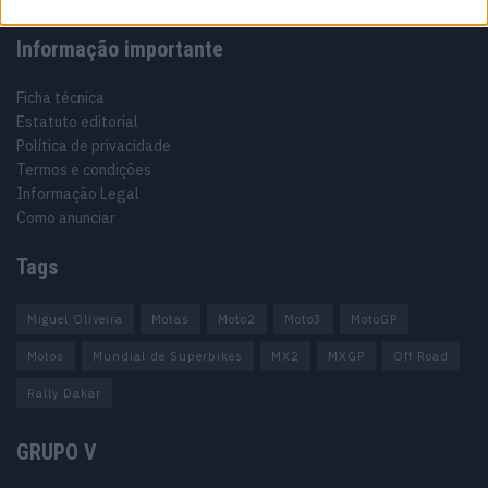
Informação importante
Ficha técnica
Estatuto editorial
Política de privacidade
Termos e condições
Informação Legal
Como anunciar
Tags
Miguel Oliveira
Motas
Moto2
Moto3
MotoGP
Motos
Mundial de Superbikes
MX2
MXGP
Off Road
Rally Dakar
GRUPO V