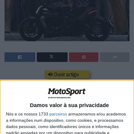
🔊 Ouvir artigo
A Ducati e a Dsquared2, duas marcas que
fazem do design um elemento distintivo,
Damos valor à sua privacidade
colaboram pela primeira vez na criação de
Nós e os nossos 1733
parceiros
armazenamos e/ou acedemos
uma coleção cápsula de edição limitada
a informações num dispositivo, como cookies, e processamos
inspirada na nova XDiavel V4: a sport cruiser
dados pessoais, como identificadores únicos e informações
segundo a Ducati.
padrão enviadas por um dispositivo para publicidade e