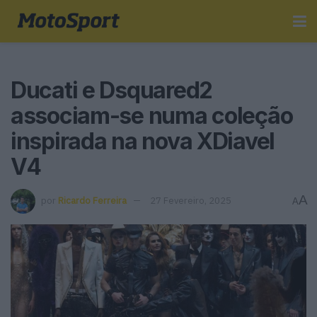
Ducati e Dsquared2
associam-se numa coleção
inspirada na nova XDiavel
V4
A
por
Ricardo Ferreira
27 Fevereiro, 2025
A