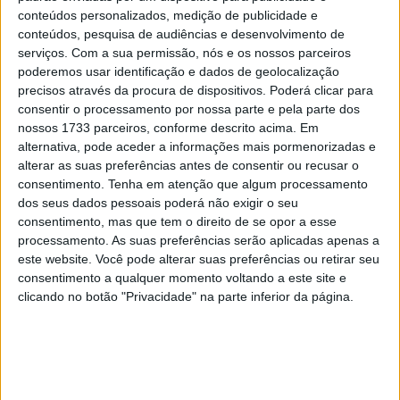
conteúdos personalizados, medição de publicidade e
A coleção Dsquared2 &Ducati foi apresentada durante a
conteúdos, pesquisa de audiências e desenvolvimento de
Semana da Moda de Milão num desfile especial que
serviços.
Com a sua permissão, nós e os nossos parceiros
poderemos usar identificação e dados de geolocalização
celebrou o trigésimo aniversário da marca fundada pelos
precisos através da procura de dispositivos. Poderá clicar para
gémeos Dean e Dan Caten, e é composta por vestuário e
consentir o processamento por nossa parte e pela parte dos
acessórios com grande carácter, tal como a nova Ducati
nossos 1733 parceiros, conforme descrito acima. Em
XDiavel V4: uma moto que com o seu design esculpido e
alternativa, pode aceder a informações mais pormenorizadas e
alterar as suas preferências antes de consentir ou recusar o
presença magnética desafia todas as convenções e
consentimento.
Tenha em atenção que algum processamento
domina o cenário.
dos seus dados pessoais poderá não exigir o seu
consentimento, mas que tem o direito de se opor a esse
processamento. As suas preferências serão aplicadas apenas a
este website. Você pode alterar suas preferências ou retirar seu
consentimento a qualquer momento voltando a este site e
clicando no botão "Privacidade" na parte inferior da página.