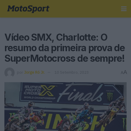
Vídeo SMX, Charlotte: O
resumo da primeira prova de
SuperMotocross de sempre!
A
por
Jorge Ró Jr.
10 Setembro, 2023
A