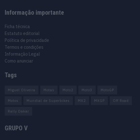
Informação importante
Ficha técnica
Estatuto editorial
Política de privacidade
Termos e condições
Informação Legal
Como anunciar
Tags
Miguel Oliveira
Motas
Moto2
Moto3
MotoGP
Motos
Mundial de Superbikes
MX2
MXGP
Off Road
Rally Dakar
GRUPO V