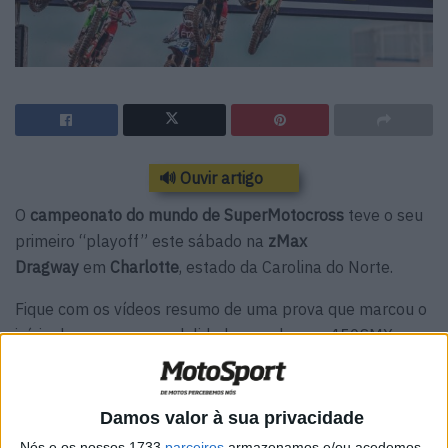
🔊 Ouvir artigo
O
campeonato do mundo de SuperMotocross
teve o seu
primeiro “playoff” este sábado na
zMax
Dragway
em
Charlotte
, estado da Carolina do Norte.
Fique com os vídeos resumo de uma prova que marcou o
início de uma nova modalidade nas classes 450SMX e
250SMX!
Damos valor à sua privacidade
Nós e os nossos 1733
parceiros
armazenamos e/ou acedemos