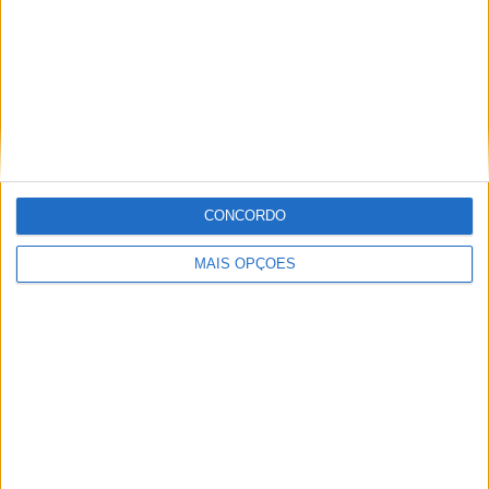
:.
(Foto: @jasonfribergphoto)
Tags:
250SMX
450SMX
Campeonato Mundial SuperMotocross
Charlotte
Chase Sexton
Haiden Deegan
Hunter Lawrence
Jett Lawrence
Jo Shimoda
Ken Roczen
Resumo
CONCORDO
SMX
SMX 2023
Supermotocross
vídeo
MAIS OPÇÕES
Jorge Ró Jr.