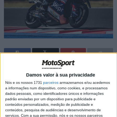
🔊 Ouvir artigo
Damos valor à sua privacidade
Juntando o sexto lugar de Miguel Oliveira ao oitavo lugar
Nós e os nossos 1731
parceiros
armazenamos e/ou acedemos
de Raúl Fernandez, a equipa CryptoDATA RNF Aprilia
a informações num dispositivo, como cookies, e processamos
acabou por ter um saldo muito positivo no fim de semana
dados pessoais, como identificadores únicos e informações
positivo, com ambos os pilotos no top 10. No caso do
padrão enviadas por um dispositivo para publicidade e
jovem espanhol, este largou de P12 e perdeu uma
conteúdos personalizados, medição de publicidade e
conteúdos, pesquisa de audiências e desenvolvimento de
posição na primeira volta, mas rapidamente a recuperou
serviços.
Com a sua permissão, nós e os nossos parceiros