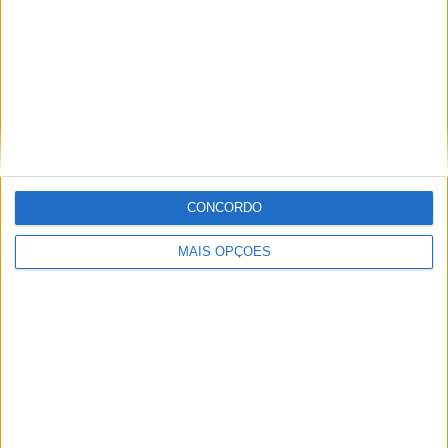
Artigos relacionados
CONCORDO
MotoGP: Iker Lecuona ambiciona Top 10 em
Silverstone
MAIS OPÇÕES
POR
MIGUEL FRAGOSO
6 AGOSTO, 2026