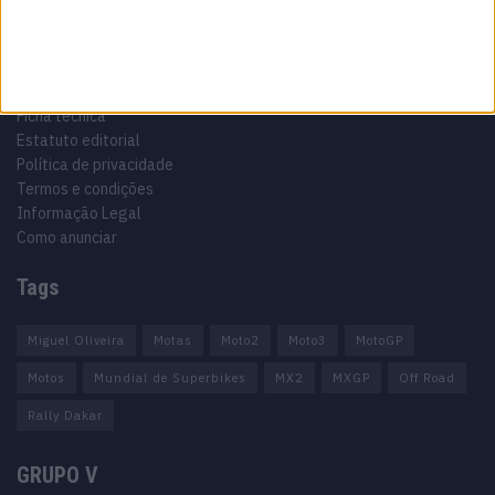
Informação importante
Ficha técnica
Estatuto editorial
Política de privacidade
Termos e condições
Informação Legal
Como anunciar
Tags
Miguel Oliveira
Motas
Moto2
Moto3
MotoGP
Motos
Mundial de Superbikes
MX2
MXGP
Off Road
Rally Dakar
GRUPO V