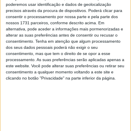
uma volta depois para se situar entre os 10 primeiros na
poderemos usar identificação e dados de geolocalização
8ª volta. Mais tarde na 15ª volta, Fernandez chegou a
precisos através da procura de dispositivos. Poderá clicar para
oitavo e lutou mesmo pelo sétimo lugar nas voltas finais
consentir o processamento por nossa parte e pela parte dos
nossos 1731 parceiros, conforme descrito acima. Em
contra nomes como Marc Márquez e Luca Marini.
alternativa, pode aceder a informações mais pormenorizadas e
alterar as suas preferências antes de consentir ou recusar o
“Honestamente, depois das férias de verão, mudei o meu
consentimento.
Tenha em atenção que algum processamento
treino e como me preparo para a corrida. Em segundo
dos seus dados pessoais poderá não exigir o seu
lugar, também tentei mudar a minha mentalidade”
,
consentimento, mas que tem o direito de se opor a esse
admitiu o jovem madrileno de 22 anos, prosseguindo:
processamento. As suas preferências serão aplicadas apenas a
este website. Você pode alterar suas preferências ou retirar seu
“Mas, ainda mais importante agora é que comecei a
consentimento a qualquer momento voltando a este site e
gostar de andar de moto novamente, em vez de mudar de
clicando no botão "Privacidade" na parte inferior da página.
moto ou de ideia. No entanto, 90% da razão pela qual
pude fazer isto é porque a Aprilia e o Razlan falaram
comigo todos os dias, acreditam em mim e isso dá-me
confiança. Se não fosse por isso, teria sido difícil para
mim fazer este regresso. Estou feliz por fazer a corrida
que fiz, ainda não estou 100%, mas podemos melhorar.
Sabemos onde melhorar e faremos isso amanhã no teste