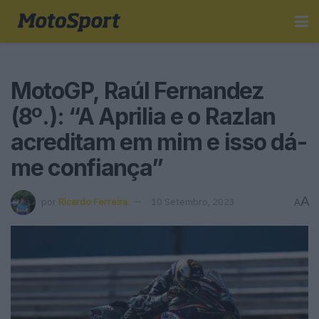
MotoGP, Raúl Fernandez
(8º.): “A Aprilia e o Razlan
acreditam em mim e isso dá-
me confiança”
A
por
Ricardo Ferreira
10 Setembro, 2023
A