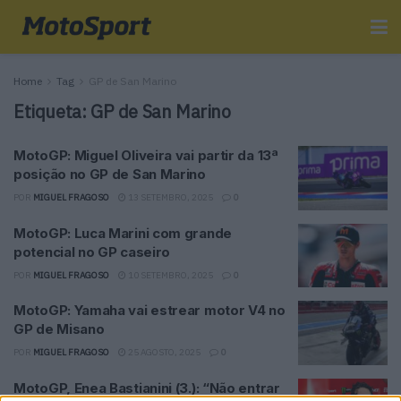
Home
Tag
GP de San Marino
Etiqueta:
GP de San Marino
MotoGP: Miguel Oliveira vai partir da 13ª
posição no GP de San Marino
POR
MIGUEL FRAGOSO
13 SETEMBRO, 2025
0
MotoGP: Luca Marini com grande
potencial no GP caseiro
POR
MIGUEL FRAGOSO
10 SETEMBRO, 2025
0
MotoGP: Yamaha vai estrear motor V4 no
GP de Misano
POR
MIGUEL FRAGOSO
25 AGOSTO, 2025
0
MotoGP, Enea Bastianini (3.): “Não entrar