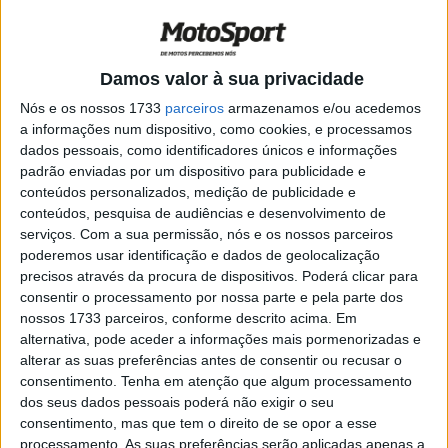
nas boxes foi a decisão certa”
POR
RICARDO FERREIRA
8 SETEMBRO, 2024
0
MotoGP, Misano: Marc Márquez volta a
Damos valor à sua privacidade
vencer
Nós e os nossos 1733
parceiros
armazenamos e/ou acedemos
POR
RICARDO FERREIRA
8 SETEMBRO, 2024
0
a informações num dispositivo, como cookies, e processamos
dados pessoais, como identificadores únicos e informações
Moto2: Ogura assume liderança do
padrão enviadas por um dispositivo para publicidade e
campeonato após vitória
conteúdos personalizados, medição de publicidade e
POR
RICARDO FERREIRA
8 SETEMBRO, 2024
0
conteúdos, pesquisa de audiências e desenvolvimento de
serviços.
Com a sua permissão, nós e os nossos parceiros
Moto3: Angel Piqueras vence após
poderemos usar identificação e dados de geolocalização
fantástica recuperação
precisos através da procura de dispositivos. Poderá clicar para
POR
RICARDO FERREIRA
8 SETEMBRO, 2024
0
consentir o processamento por nossa parte e pela parte dos
nossos 1733 parceiros, conforme descrito acima. Em
MotoGP, Marc Márquez (5.): “Temos que
alternativa, pode aceder a informações mais pormenorizadas e
ser muito mais rápidos para ultrapassar”
alterar as suas preferências antes de consentir ou recusar o
POR
RICARDO FERREIRA
8 SETEMBRO, 2024
0
consentimento.
Tenha em atenção que algum processamento
dos seus dados pessoais poderá não exigir o seu
MotoGP: Morbidelli o mais rápido no
consentimento, mas que tem o direito de se opor a esse
Warm-up
processamento. As suas preferências serão aplicadas apenas a