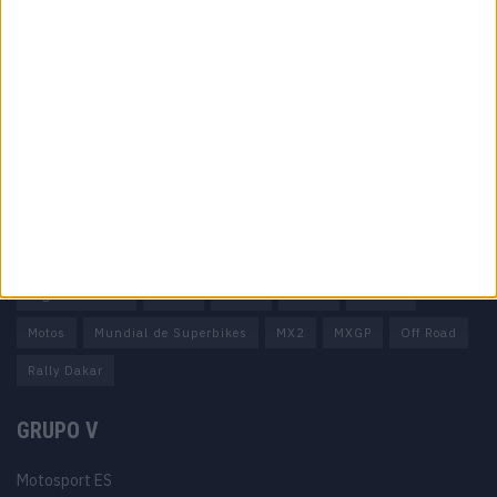
Informação importante
Ficha técnica
Estatuto editorial
Política de privacidade
Termos e condições
Informação Legal
Como anunciar
Tags
Miguel Oliveira
Motas
Moto2
Moto3
MotoGP
Motos
Mundial de Superbikes
MX2
MXGP
Off Road
Rally Dakar
GRUPO V
Motosport ES