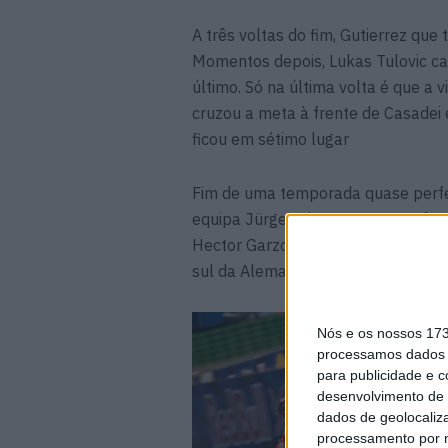
A três voltas do fim, Gutierrez que
Momentos depois, Lukas Tulovic cai
último. Só na última volta é que a v
cruzou a meta à frente de Casade
ficou em sétimo lugar
Fim de uma temporada quase perfei
equipa Jürgen Lingg. Graças ao for
Hector Garzo, o campeonato mundia
sul da Alemanha.
Nós e os nossos 17
processamos dados p
para publicidade e 
desenvolvimento de 
dados de geolocaliza
processamento por n