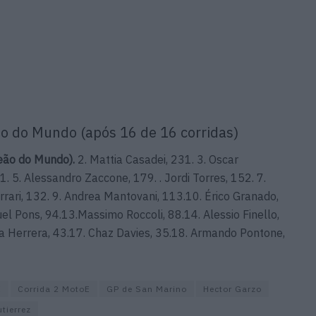
o do Mundo (após 16 de 16 corridas)
eão do Mundo).
2. Mattia Casadei, 231. 3. Oscar
1. 5. Alessandro Zaccone, 179. . Jordi Torres, 152. 7.
errari, 132. 9. Andrea Mantovani, 113.10. Érico Granado,
el Pons, 94.13.Massimo Roccoli, 88.14. Alessio Finello,
a Herrera, 43.17. Chaz Davies, 35.18. Armando Pontone,
E
Corrida 2 MotoE
GP de San Marino
Hector Garzo
tierrez