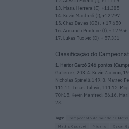
12. Alessio Finello (I), +11.115
13. Maria Herrera (E), +11.385
14. Kevin Manfredi (I), +12.797
15. Chaz Davies (GB) , + 17.650
16. Armando Pontone (I), + 17.956
17. Lukas Tuolvic (D), + 57.331
Classificação do Campeonat
1. Heitor Garzó 246 pontos (Camp
Gutierrez, 208. 4. Kevin Zannoni, 19
Nicholas Spinelli, 149. 8. Matteo F
112.11. Lucas Tulovic, 111.12. Miqu
70h15. Kevin Manfredi, 56,16. Marí
23.
Tags:
Campeonato do mundo de Moto
Mattia Casadei
Misano
Oscar Gu