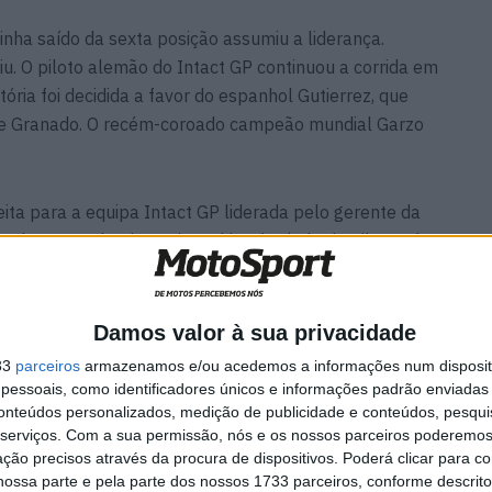
 tinha saído da sexta posição assumiu a liderança.
u. O piloto alemão do Intact GP continuou a corrida em
itória foi decidida a favor do espanhol Gutierrez, que
i e Granado. O recém-coroado campeão mundial Garzo
ta para a equipa Intact GP liderada pelo gerente da
te desempenho da equipe, além do título de pilotos de
l por equipas também vai para a experiente equipa do
Damos valor à sua privacidade
33
parceiros
armazenamos e/ou acedemos a informações num dispositi
essoais, como identificadores únicos e informações padrão enviadas 
conteúdos personalizados, medição de publicidade e conteúdos, pesqui
serviços.
Com a sua permissão, nós e os nossos parceiros poderemos 
ção precisos através da procura de dispositivos. Poderá clicar para co
ossa parte e pela parte dos nossos 1733 parceiros, conforme descrit