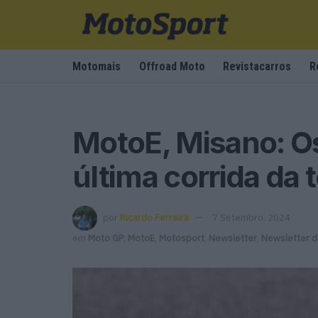
Motomais
Offroad Moto
Revistacarros
R
MotoE, Misano: O
última corrida da
por
Ricardo Ferreira
7 Setembro, 2024
em
Moto GP
,
MotoE
,
Motosport
,
Newsletter
,
Newsletter 