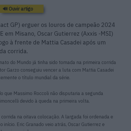
🔊 Ouvir artigo
tact GP) erguer os louros de campeão 2024
E em Misano, Oscar Gutierrez (Axxis -MSI)
logo à frente de Mattia Casadei após um
da corrida.
ato do Mundo já tinha sido tomada na primeira corrida
tor Garzo conseguiu vencer a luta com Mattia Casadei
cemente o título mundial da série.
do que Massimo Roccoli não disputaria a segunda
imoncelli devido à queda na primeira volta.
orrida na oitava colocação. A largada foi ordenada e
 início. Eric Granado veio atrás, Oscar Gutierrez e