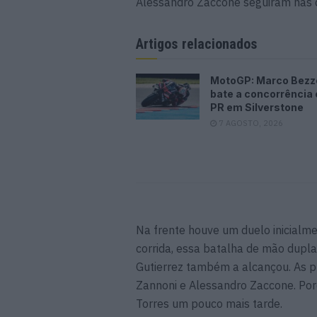
Alessandro Zaccone seguiram nas 
Artigos relacionados
MotoGP: Marco Bezz
bate a concorrência e
PR em Silverstone
7 AGOSTO, 2026
Na frente houve um duelo inicialme
corrida, essa batalha de mão dupla
Gutierrez também a alcançou. As p
Zannoni e Alessandro Zaccone. Poré
Torres um pouco mais tarde.