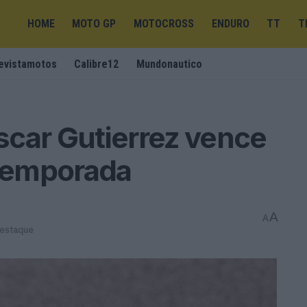
HOME
MOTO GP
MOTOCROSS
ENDURO
TT
T
evistamotos
Calibre12
Mundonautico
scar Gutierrez vence
 temporada
A
A
destaque