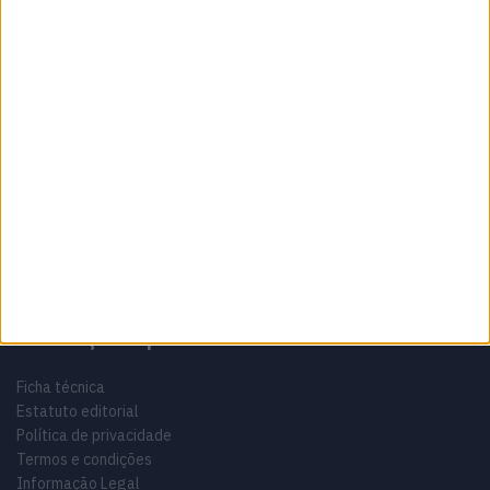
Sobre
Especialistas em Motos, MotoGP, MXGP, Enduro, SuperBikes,
Motocross, Trial
Informação importante
Ficha técnica
Estatuto editorial
Política de privacidade
Termos e condições
Informação Legal