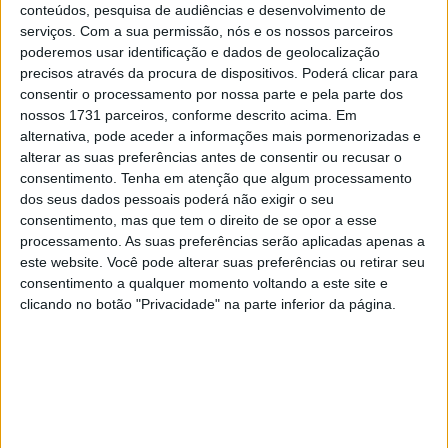
conteúdos, pesquisa de audiências e desenvolvimento de
O vale representa o verdadeiro motocross da velha
serviços.
Com a sua permissão, nós e os nossos parceiros
guarda: terreno duro, mudanças espetaculares de
poderemos usar identificação e dados de geolocalização
precisos através da procura de dispositivos. Poderá clicar para
elevação e uma atmosfera de estádio que garante
consentir o processamento por nossa parte e pela parte dos
arrepios. O percurso tem 1.565 metros de comprimento,
nossos 1731 parceiros, conforme descrito acima. Em
pelo menos sete metros de largura e conta com sete
alternativa, pode aceder a informações mais pormenorizadas e
saltos, além de subidas e descidas variadas, tudo inserido
alterar as suas preferências antes de consentir ou recusar o
consentimento.
Tenha em atenção que algum processamento
no cenário natural do sopé do Harz.
dos seus dados pessoais poderá não exigir o seu
consentimento, mas que tem o direito de se opor a esse
Desde o primeiro Grande Prémio em 1993, vencido pela
processamento. As suas preferências serão aplicadas apenas a
lenda belga Joel Smets, o vale viu muitos grandes nomes
este website. Você pode alterar suas preferências ou retirar seu
no seu pódio: Stefan Everts, Antonio Cairoli, Jeffrey
consentimento a qualquer momento voltando a este site e
Herlings, Tim Gajser e, mais recentemente, Jorge Prado
clicando no botão "Privacidade" na parte inferior da página.
— todos eles celebraram vitórias brilhantes aqui. Cairoli,
em particular, deixou a sua marca e venceu cinco vezes
em Teutschenthal. Ken Roczen causou um verdadeiro
rebuliço em 2009 quando triunfou na corrida de MX2 e
levou o público local ao êxtase. Desde então, no entanto,