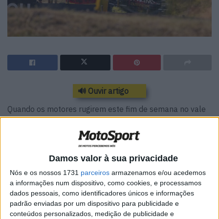
🔊 Ouvir artigo
Quando os motores rugirem este fim de semana no vale
de Teutschenthal, outro clássico do calendário do
motocross estará a mexer. A pista perto de Halle é há
muito tempo uma das gigantes estabelecidas do mundo
Damos valor à sua privacidade
MXGP, embora tenha entrado no circuito dos Grandes
Prémios relativamente tarde — no início da década de
Nós e os nossos 1731
parceiros
armazenamos e/ou acedemos
a informações num dispositivo, como cookies, e processamos
1990. Desde então, porém, tornou-se um dos locais mais
dados pessoais, como identificadores únicos e informações
importantes do calendário – com muita história, emoções
padrão enviadas por um dispositivo para publicidade e
e momentos inesquecíveis.
conteúdos personalizados, medição de publicidade e