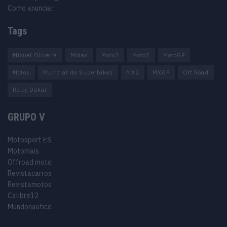
Como anunciar
Tags
Miguel Oliveira
Motas
Moto2
Moto3
MotoGP
Motos
Mundial de Superbikes
MX2
MXGP
Off Road
Rally Dakar
GRUPO V
Motosport ES
Motomais
Offroad moto
Revistacarros
Revistamotos
Calibre12
Mundonautico