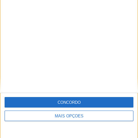
Ricardo Ferreira
Apaixonado por motos desde muito cedo, está desde há
muito ligado à Comunicação Social, tendo trabalhado em
diversos meios como AutoHoje, revista Motociclismo,
jornal Volante, revista MotoMagazine e Autosport, entre
outros.
Artigos relacionados
CONCORDO
MAIS OPÇÕES