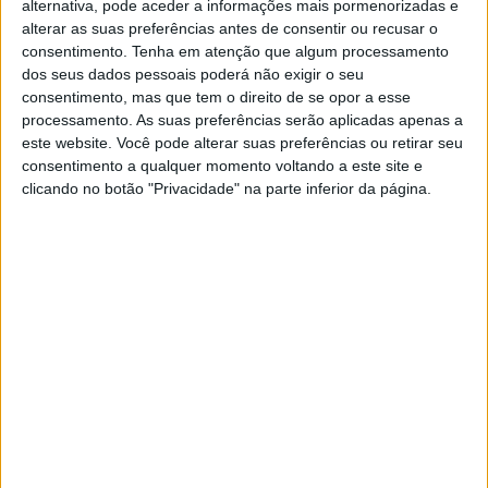
alternativa, pode aceder a informações mais pormenorizadas e
processo de recuperação.
alterar as suas preferências antes de consentir ou recusar o
consentimento.
Tenha em atenção que algum processamento
Recorde-se que esta era a primeira experiência de
dos seus dados pessoais poderá não exigir o seu
consentimento, mas que tem o direito de se opor a esse
Sandro Peixe neste campeonato.
processamento. As suas preferências serão aplicadas apenas a
este website. Você pode alterar suas preferências ou retirar seu
Artigos relacionados
consentimento a qualquer momento voltando a este site e
clicando no botão "Privacidade" na parte inferior da página.
Mais de 3 mil pessoas presentes no
Campeonato Europeu de Motocross EMX
27 MAIO, 2026
EMX: Guarda recebe espetáculo europeu
de Motocross
7 MAIO, 2026