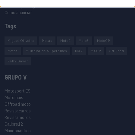
Informação Legal
Como anunciar
Tags
Miguel Oliveira
Motas
Moto2
Moto3
MotoGP
Motos
Mundial de Superbikes
MX2
MXGP
Off Road
Rally Dakar
GRUPO V
Motosport ES
Motomais
Offroad moto
Revistacarros
Revistamotos
Calibre12
Mundonautico