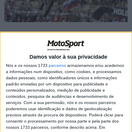
🔊 Ouvir artigo
Damos valor à sua privacidade
Sandro Peixe não irá estar presente este fim de semana,
Nós e os nossos 1733
parceiros
armazenamos e/ou acedemos
a informações num dispositivo, como cookies, e processamos
em Estugarda, na primeira ronda da temporada
dados pessoais, como identificadores únicos e informações
2015/2016 do SX Alemão. O piloto luso, que tinha obtido
padrão enviadas por um dispositivo para publicidade e
no dia de ontem a qualificação para a final da sua classe,
conteúdos personalizados, medição de publicidade e
sofreu hoje uma violenta queda durante a primeira
conteúdos, pesquisa de audiências e desenvolvimento de
serviços.
Com a sua permissão, nós e os nossos parceiros
sessão de treinos livres.
poderemos usar identificação e dados de geolocalização
precisos através da procura de dispositivos. Poderá clicar para
Peixe teve de ser transportado para um hospital, onde foi
consentir o processamento por nossa parte e pela parte dos
diagnosticado uma hemorragia interna. Apesar do susto,
nossos 1733 parceiros, conforme descrito acima. Em
o piloto português está bem, sendo que agora vai iniciar o