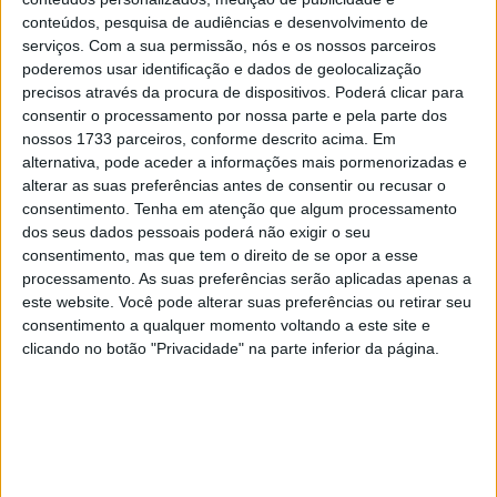
28 AGOSTO, 2025
conteúdos, pesquisa de audiências e desenvolvimento de
serviços.
Com a sua permissão, nós e os nossos parceiros
MotoGP: Paolo Campinoti (Pramac) faz
poderemos usar identificação e dados de geolocalização
revelações ‘desconfortáveis’ sobre Marc
precisos através da procura de dispositivos. Poderá clicar para
Márquez
consentir o processamento por nossa parte e pela parte dos
16 OUTUBRO, 2025
nossos 1733 parceiros, conforme descrito acima. Em
alternativa, pode aceder a informações mais pormenorizadas e
MotoGP: Toprak Razgatlioglu ‘muito
alterar as suas preferências antes de consentir ou recusar o
superior’ a Miguel Oliveira
consentimento.
Tenha em atenção que algum processamento
29 DEZEMBRO, 2025
dos seus dados pessoais poderá não exigir o seu
consentimento, mas que tem o direito de se opor a esse
processamento. As suas preferências serão aplicadas apenas a
este website. Você pode alterar suas preferências ou retirar seu
consentimento a qualquer momento voltando a este site e
clicando no botão "Privacidade" na parte inferior da página.
Sobre
Especialistas em Motos, MotoGP, MXGP, Enduro, SuperBikes,
Motocross, Trial