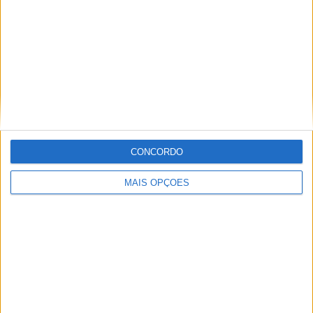
Informação importante
Ficha técnica
Estatuto editorial
Política de privacidade
Termos e condições
Informação Legal
CONCORDO
Como anunciar
MAIS OPÇÕES
Tags
Miguel Oliveira
Motas
Moto2
Moto3
MotoGP
Motos
Mundial de Superbikes
MX2
MXGP
Off Road
Rally Dakar