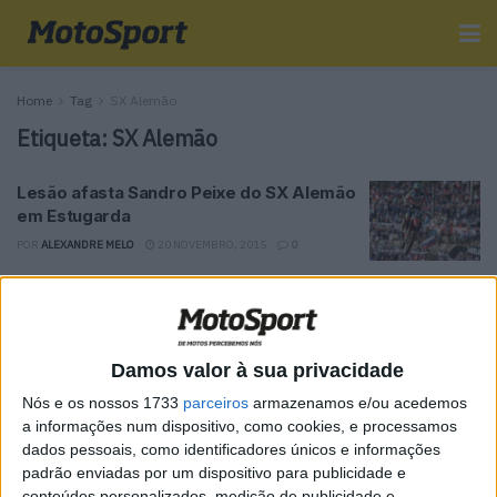
Home
Tag
SX Alemão
Etiqueta:
SX Alemão
Lesão afasta Sandro Peixe do SX Alemão
em Estugarda
POR
ALEXANDRE MELO
20 NOVEMBRO, 2015
0
Tendências
Comentários
Novidades
Damos valor à sua privacidade
MotoGP- Reviravolta com Oliveira na Honda
Nós e os nossos 1733
parceiros
armazenamos e/ou acedemos
8 SETEMBRO, 2025
a informações num dispositivo, como cookies, e processamos
dados pessoais, como identificadores únicos e informações
MotoGP: Reviravolta? Miguel Oliveira pode
padrão enviadas por um dispositivo para publicidade e
ter vaga em 2026
conteúdos personalizados, medição de publicidade e