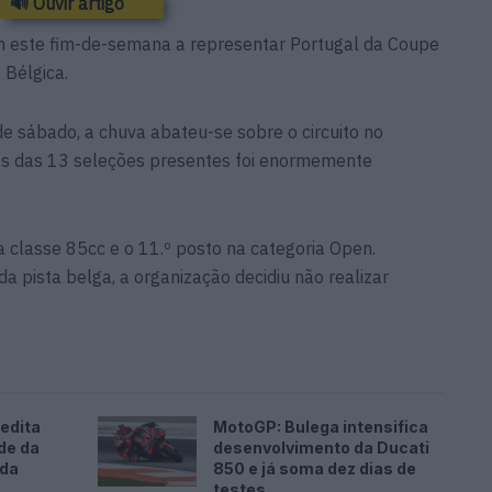
🔊 Ouvir artigo
m este fim-de-semana a representar Portugal da Coupe
 Bélgica.
de sábado, a chuva abateu-se sobre o circuito no
tos das 13 seleções presentes foi enormemente
a classe 85cc e o 11.º posto na categoria Open.
a pista belga, a organização decidiu não realizar
edita
MotoGP: Bulega intensifica
de da
desenvolvimento da Ducati
ada
850 e já soma dez dias de
testes