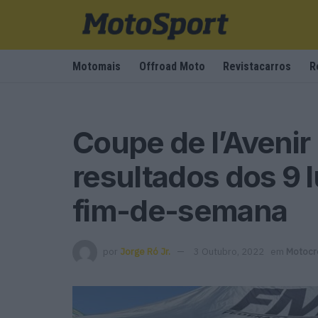
Motomais
Offroad Moto
Revistacarros
R
Coupe de l’Avenir
resultados dos 9 
fim-de-semana
por
Jorge Ró Jr.
3 Outubro, 2022
em
Motocr