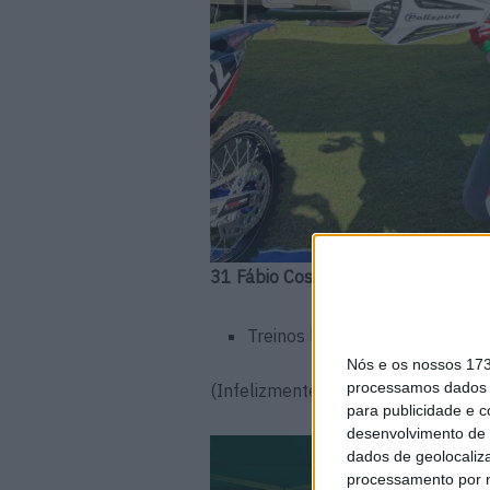
31 Fábio Costa
Treinos livres Open: 10.º
Nós e os nossos 17
processamos dados p
(Infelizmente, uma queda nos trein
para publicidade e 
desenvolvimento de 
dados de geolocaliza
processamento por n