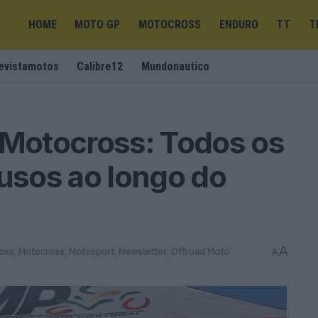
HOME
MOTO GP
MOTOCROSS
ENDURO
TT
T
evistamotos
Calibre12
Mundonautico
 Motocross: Todos os
lusos ao longo do
A
oss
,
Motocross
,
Motosport
,
Newsletter
,
Offroad Moto
A