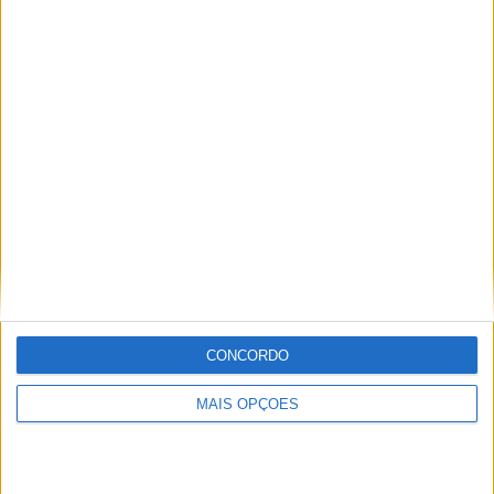
Sobre
Especialistas em Motos, MotoGP, MXGP, Enduro, SuperBikes,
Motocross, Trial
Informação importante
CONCORDO
Ficha técnica
Estatuto editorial
MAIS OPÇÕES
Política de privacidade
Termos e condições
Informação Legal
Como anunciar