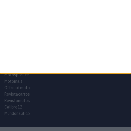
Tags
Miguel Oliveira
Motas
Moto2
Moto3
MotoGP
Motos
Mundial de Superbikes
MX2
MXGP
Off Road
Rally Dakar
GRUPO V
Motosport ES
Motomais
Offroad moto
Revistacarros
Revistamotos
Calibre12
Mundonautico