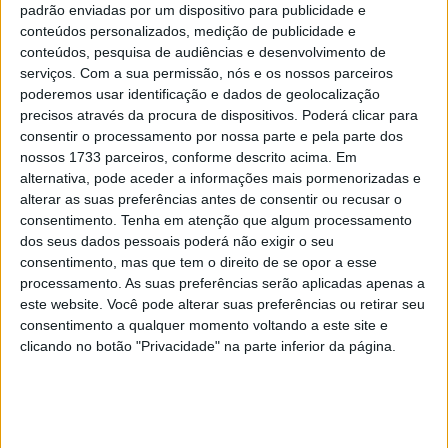
padrão enviadas por um dispositivo para publicidade e
conteúdos personalizados, medição de publicidade e
Tendências
Comentários
Novidades
conteúdos, pesquisa de audiências e desenvolvimento de
serviços.
Com a sua permissão, nós e os nossos parceiros
poderemos usar identificação e dados de geolocalização
MotoGP- Reviravolta com Oliveira na Honda
precisos através da procura de dispositivos. Poderá clicar para
8 SETEMBRO, 2025
consentir o processamento por nossa parte e pela parte dos
nossos 1733 parceiros, conforme descrito acima. Em
MotoGP: Reviravolta? Miguel Oliveira pode
alternativa, pode aceder a informações mais pormenorizadas e
ter vaga em 2026
alterar as suas preferências antes de consentir ou recusar o
consentimento.
Tenha em atenção que algum processamento
28 AGOSTO, 2025
dos seus dados pessoais poderá não exigir o seu
MotoGP: Paolo Campinoti (Pramac) faz
consentimento, mas que tem o direito de se opor a esse
revelações ‘desconfortáveis’ sobre Marc
processamento. As suas preferências serão aplicadas apenas a
Márquez
este website. Você pode alterar suas preferências ou retirar seu
consentimento a qualquer momento voltando a este site e
16 OUTUBRO, 2025
clicando no botão "Privacidade" na parte inferior da página.
MotoGP: Toprak Razgatlioglu ‘muito
superior’ a Miguel Oliveira
29 DEZEMBRO, 2025