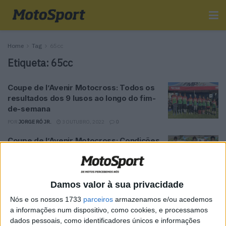
Home
Tag
65cc
Etiqueta:
65cc
Coupe de l’Avenir Motocross: Todos os
resultados dos 9 lusos ao longo do fim-
de-semana
POR
JORGE RÓ JR.
3 OUTUBRO, 2022
0
Coupe de l’Avenir Motocross: Condições
climatéricas levam à anulação da prova
de 65cc
POR
JORGE RÓ JR.
2 OUTUBRO, 2022
0
Damos valor à sua privacidade
Fernão Joanes recebe Campeonato da
Nós e os nossos 1733
parceiros
armazenamos e/ou acedemos
Europa de MX
a informações num dispositivo, como cookies, e processamos
POR
VIRGÍLIO MACHADO
18 JUNHO, 2016
0
dados pessoais, como identificadores únicos e informações