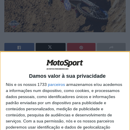
🔊 Ouvir artigo
Na manga da classe Elite em Fernão Joanes, Paulo
Damos valor à sua privacidade
Alberto aplicou a mesma “receita” que já tinha utilizado
Nós e os nossos 1733
parceiros
armazenamos e/ou acedemos
nas duas mangas de MX1. O piloto da Yamaha arrancou
a informações num dispositivo, como cookies, e processamos
dados pessoais, como identificadores únicos e informações
na frente e nunca mais ninguém o viu!
padrão enviadas por um dispositivo para publicidade e
conteúdos personalizados, medição de publicidade e
Não tivesse sido a lesão que sofreu anotes de começar a
conteúdos, pesquisa de audiências e desenvolvimento de
época, Paulo Alberto podia estar hoje na luta pelo título
serviços.
Com a sua permissão, nós e os nossos parceiros
de campeão nacional de MX Elite. O leiriense venceu
poderemos usar identificação e dados de geolocalização