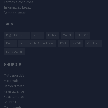
Termos e condições
Informação Legal
Como anunciar
Tags
Miguel Oliveira
Motas
Moto2
Moto3
MotoGP
Motos
Mundial de Superbikes
MX2
MXGP
Off Road
Rally Dakar
GRUPO V
Motosport ES
Motomais
Offroad moto
Revistacarros
Revistamotos
Calibre12
Mundonautico