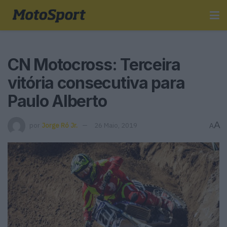
CN Motocross: Terceira
vitória consecutiva para
Paulo Alberto
A
por
Jorge Ró Jr.
26 Maio, 2019
A