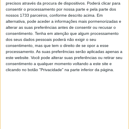
todas as mangas das três provas que disputou até agora:
precisos através da procura de dispositivos. Poderá clicar para
consentir o processamento por nossa parte e pela parte dos
Casais de S. Quintino, Lustosa e Fernão Joanes.
nossos 1733 parceiros, conforme descrito acima. Em
alternativa, pode aceder a informações mais pormenorizadas e
Diogo Graça foi 2º de início ao fim e conquistou o seu
alterar as suas preferências antes de consentir ou recusar o
melhor resultado da temporada na categoria Elite.
consentimento.
Tenha em atenção que algum processamento
Sandro Peixe foi regular e voltou aos pódios depois de
dos seus dados pessoais poderá não exigir o seu
duas provas fora do Top 3. SP lidera o campeonato com
consentimento, mas que tem o direito de se opor a esse
processamento. As suas preferências serão aplicadas apenas a
19 pontos de avanço sobre o “Bullman”.
este website. Você pode alterar suas preferências ou retirar seu
consentimento a qualquer momento voltando a este site e
Artigos relacionados
clicando no botão "Privacidade" na parte inferior da página.
MotoGP: Jorge Martín não dá hipóteses e
vence Sprint marcada pelo domínio da
Aprilia
8 AGOSTO, 2026
MotoGP: Jack Miller prepara adeus após 16
temporadas nos Grandes Prémios
8 AGOSTO, 2026