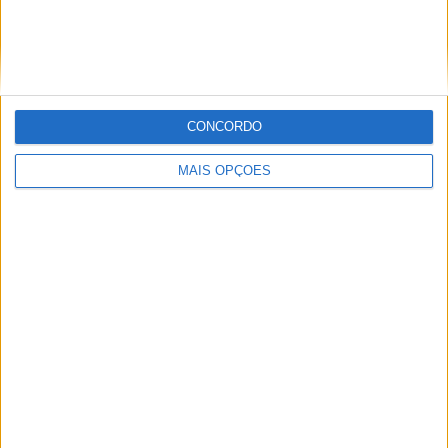
MotoGP: Jorge Martín não dá hipóteses e
vence Sprint marcada pelo domínio da
Aprilia
POR
MIGUEL FRAGOSO
8 AGOSTO, 2026
CONCORDO
MAIS OPÇÕES
MotoGP: Jack Miller prepara adeus após 16
temporadas nos Grandes Prémios
POR
MIGUEL FRAGOSO
8 AGOSTO, 2026