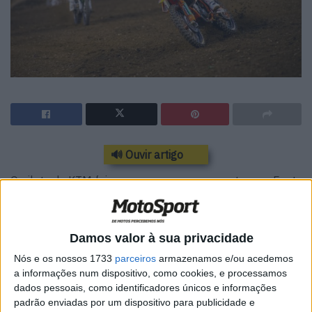
🔊 Ouvir artigo
O piloto da KTM foi o que menos erros cometeu em East
Rutherford e levou para casa a 7ª vitória da temporada.
O n.º 2 vai para a última prova do campeonato com 23
pontos de avanço sobre Eli Tomac.
Damos valor à sua privacidade
Nós e os nossos 1733
parceiros
armazenamos e/ou acedemos
Nada mais, nada menos que três pilotos passaram pela
a informações num dispositivo, como cookies, e processamos
liderança da corrida deste fim de semana. Cooper Webb
dados pessoais, como identificadores únicos e informações
arrancou na frente mas, duas voltas depois, cedia o
padrão enviadas por um dispositivo para publicidade e