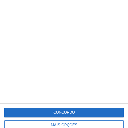
(Foto: Simon Cudby/KTM)
Tags:
AMA Supercross 2019
Blake Baggett
Cooper Webb
East Rutherford
Eli Tomac
Ken Roczen
Marvin Musquin
Zach Osborne
Jorge Ró Jr.
Artigos relacionados
CONCORDO
MAIS OPÇÕES