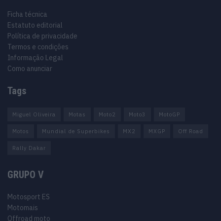
Ficha técnica
Estatuto editorial
Política de privacidade
Termos e condições
Informação Legal
Como anunciar
Tags
Miguel Oliveira
Motas
Moto2
Moto3
MotoGP
Motos
Mundial de Superbikes
MX2
MXGP
Off Road
Rally Dakar
GRUPO V
Motosport ES
Motomais
Offroad moto