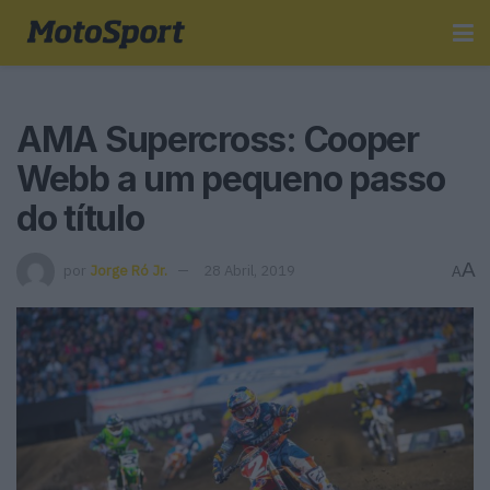
AMA Supercross: Cooper
Webb a um pequeno passo
do título
A
por
Jorge Ró Jr.
28 Abril, 2019
A