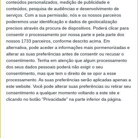
conteúdos personalizados, medição de publicidade e
comando a Tomac.
conteúdos, pesquisa de audiências e desenvolvimento de
serviços.
Com a sua permissão, nós e os nossos parceiros
Quando todos pensavam que o piloto da Kawasaki ia ter
poderemos usar identificação e dados de geolocalização
uma vitória tranquila, o n.º 3 cometeu um erro nos
precisos através da procura de dispositivos. Poderá clicar para
whoops e caiu. Webb voltou a assumir o 1º lugar mas
consentir o processamento por nossa parte e pela parte dos
Zach Osborne queria estrear-se no degrau mais alto do
nossos 1733 parceiros, conforme descrito acima. Em
pódio e pressionou o líder do campeonato… até o
alternativa, pode aceder a informações mais pormenorizadas e
alterar as suas preferências antes de consentir ou recusar o
conseguir ultrapassar à 15ª volta.
consentimento.
Tenha em atenção que algum processamento
dos seus dados pessoais poderá não exigir o seu
Artigos relacionados
consentimento, mas que tem o direito de se opor a esse
processamento. As suas preferências serão aplicadas apenas a
CN Supercross: Cédric Soubeyras foi o
este website. Você pode alterar suas preferências ou retirar seu
grande destaque da classe Elite em
consentimento a qualquer momento voltando a este site e
Poutena
clicando no botão "Privacidade" na parte inferior da página.
6 AGOSTO, 2026
MXGP: Herlings imparável na areia de
Lommel; vitória recorde e liderança
reforçada
8 AGOSTO, 2026