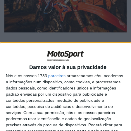
🔊 Ouvir artigo
Damos valor à sua privacidade
Chase Sexton
anunciou o fim da sua relação com
Nós e os nossos 1733
parceiros
armazenamos e/ou acedemos
a informações num dispositivo, como cookies, e processamos
a
Honda
.
dados pessoais, como identificadores únicos e informações
padrão enviadas por um dispositivo para publicidade e
Campeão do AMA Supercross 450
em 2023, o norte-
conteúdos personalizados, medição de publicidade e
americano
deverá levar a placa n.º 1 para a Red Bull
conteúdos, pesquisa de audiências e desenvolvimento de
KTM
, segundo os rumores que correm na imprensa.
serviços.
Com a sua permissão, nós e os nossos parceiros
poderemos usar identificação e dados de geolocalização
A relação de
quatro anos entre Sexton e a Honda
saldou-
precisos através da procura de dispositivos. Poderá clicar para
se por
três títulos de Supercross
, dois na classe 250 e