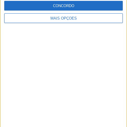
CONCORDO
MAIS OPÇÕES
MotoGP: Marco Bezzecchi recebe luz verde para
correr em Silverstone
POR
MIGUEL FRAGOSO
6 AGOSTO, 2026
Please
login
to join discussion
Novidades
Tendências
Comentários
MotoGP: Iker Lecuona ambiciona Top 10 em
Silverstone
6 AGOSTO, 2026