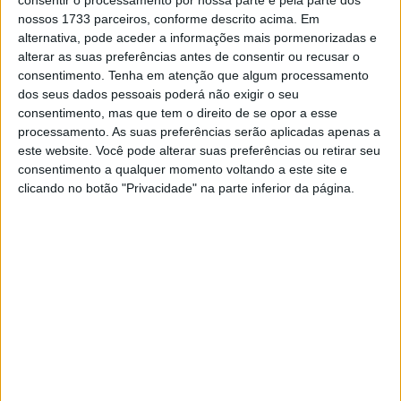
consentir o processamento por nossa parte e pela parte dos
nossos 1733 parceiros, conforme descrito acima. Em
um na categoria principal.
alternativa, pode aceder a informações mais pormenorizadas e
alterar as suas preferências antes de consentir ou recusar o
Artigos relacionados
consentimento.
Tenha em atenção que algum processamento
dos seus dados pessoais poderá não exigir o seu
MotoGP: Iker Lecuona ambiciona Top 10 em
consentimento, mas que tem o direito de se opor a esse
Silverstone
processamento. As suas preferências serão aplicadas apenas a
6 AGOSTO, 2026
este website. Você pode alterar suas preferências ou retirar seu
consentimento a qualquer momento voltando a este site e
MotoGP: Marco Bezzecchi recebe luz verde
clicando no botão "Privacidade" na parte inferior da página.
para correr em Silverstone
6 AGOSTO, 2026
A
última vez que a KTM foi campeã do AMA SX 450 foi
em 2021
pelas mãos de Cooper Webb, piloto que a meio
deste ano se mudou para a Yamaha.