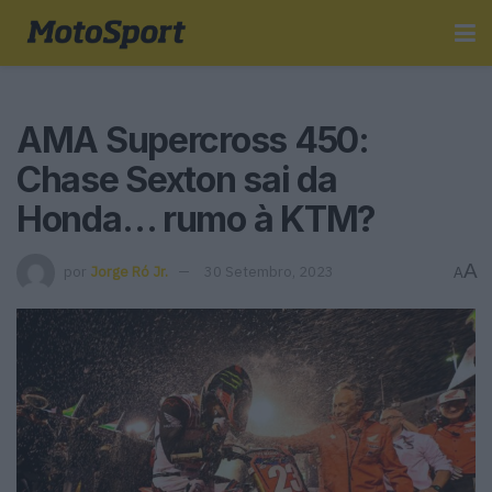
AMA Supercross 450:
Chase Sexton sai da
Honda… rumo à KTM?
A
por
Jorge Ró Jr.
30 Setembro, 2023
A