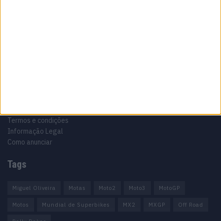
Motocross, Trial
Informação importante
Ficha técnica
Estatuto editorial
Política de privacidade
Termos e condições
Informação Legal
Como anunciar
Tags
Miguel Oliveira
Motas
Moto2
Moto3
MotoGP
Motos
Mundial de Superbikes
MX2
MXGP
Off Road