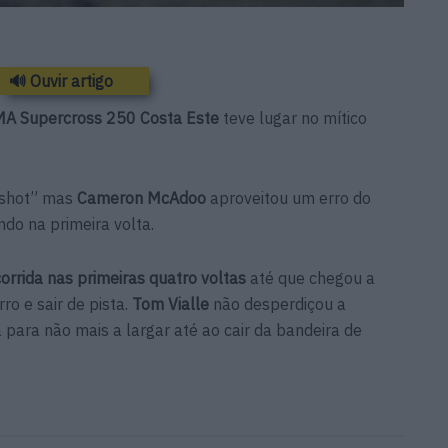
🔊 Ouvir artigo
A Supercross 250 Costa Este
teve lugar no mítico
leshot” mas
Cameron McAdoo
aproveitou um erro do
o na primeira volta.
rrida nas primeiras quatro voltas
até que chegou a
ro e sair de pista.
Tom Vialle
não desperdiçou a
 para não mais a largar até ao cair da bandeira de