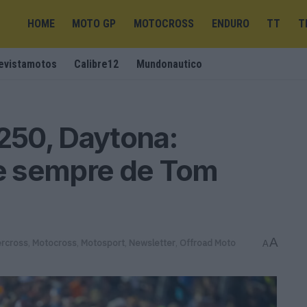
HOME
MOTO GP
MOTOCROSS
ENDURO
TT
T
evistamotos
Calibre12
Mundonautico
50, Daytona:
de sempre de Tom
A
rcross
,
Motocross
,
Motosport
,
Newsletter
,
Offroad Moto
A