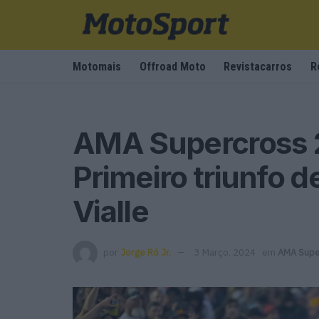
Motomais
Offroad Moto
Revistacarros
R
AMA Supercross 2
Primeiro triunfo 
Vialle
por
Jorge Ró Jr.
3 Março, 2024
em
AMA Supe