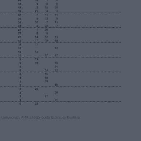
 do campeonato AMA 250SX Costa Este após Daytona