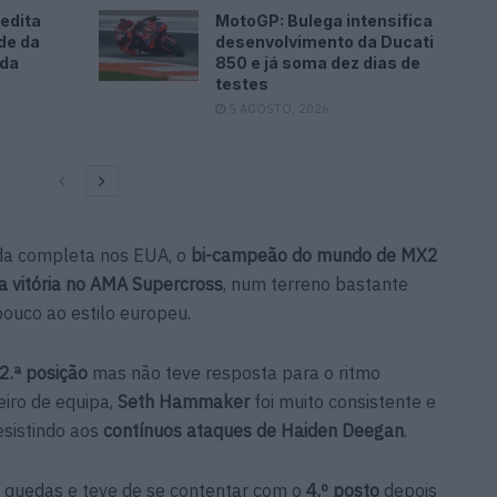
edita
MotoGP: Bulega intensifica
de da
desenvolvimento da Ducati
ada
850 e já soma dez dias de
testes
5 AGOSTO, 2026
da completa nos EUA, o
bi-campeão do mundo de MX2
a vitória no AMA Supercross
, num terreno bastante
ouco ao estilo europeu.
2.ª posição
mas não teve resposta para o ritmo
eiro de equipa,
Seth Hammaker
foi muito consistente e
resistindo aos
contínuos ataques de Haiden Deegan
.
 quedas e teve de se contentar com o
4.º posto
depois