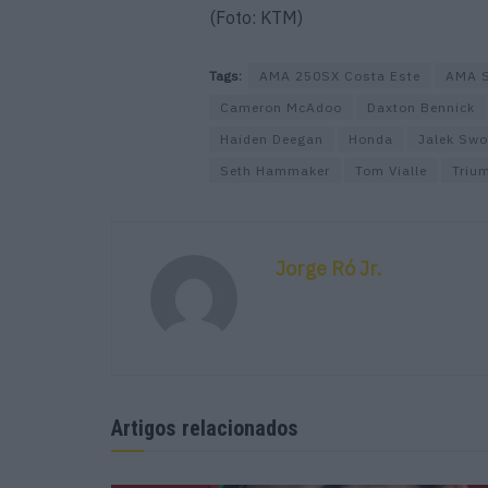
(Foto: KTM)
Tags:
AMA 250SX Costa Este
AMA S
Cameron McAdoo
Daxton Bennick
Haiden Deegan
Honda
Jalek Swo
Seth Hammaker
Tom Vialle
Triu
Jorge Ró Jr.
Artigos relacionados