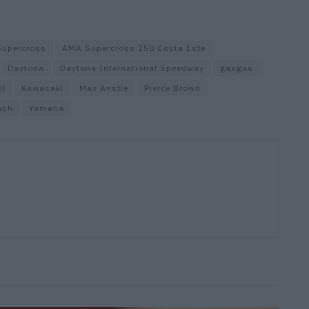
upercross
AMA Supercross 250 Costa Este
Daytona
Daytona International Speedway
gasgas
ll
Kawasaki
Max Anstie
Pierce Brown
mph
Yamaha