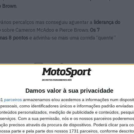
e Brown
.
vários percalços mas conseguiu aguentar a
liderança do
o
sobre Cameron McAdoo e Pierce Brown.
Os 7
enas 8 pontos
e advinha-se mais uma corrida “quente”
Damos valor à sua privacidade
31
parceiros
armazenamos e/ou acedemos a informações num dispositi
essoais, como identificadores únicos e informações padrão enviadas 
conteúdos personalizados, medição de publicidade e conteúdos, pesqui
serviços.
Com a sua permissão, nós e os nossos parceiros poderemos 
ção precisos através da procura de dispositivos. Poderá clicar para co
ossa parte e pela parte dos nossos 1731 parceiros, conforme descrit