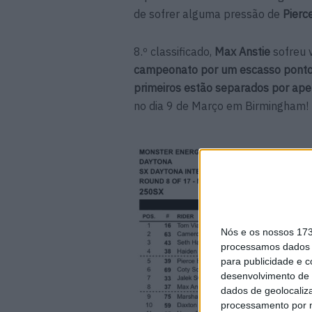
de sofrer alguma pressão de
Pierc
8.º classificado,
Max Anstie
sofreu 
campeonato por um escasso pont
primeiros estão separados por ap
no dia 9 de Março em Birmingham!
Nós e os nossos 17
processamos dados p
para publicidade e 
desenvolvimento de 
dados de geolocaliza
processamento por n