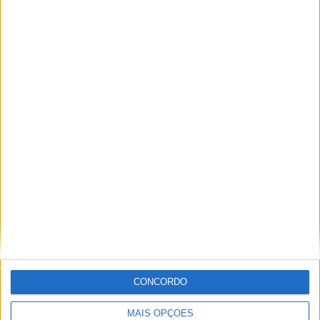
confortável sobre o pelotão, a luta pelo terceiro lugar
intensificou-se entre Swoll e Shimoda, tendo o nipónico
levado a melhor. A partir daí, os três primeiros ficaram
inalterados.
CONCORDO
Hymas conquistou a sua primeira vitória da carreira com
uma vitória de fio a pavio por uma margem de 3,8
MAIS OPÇÕES