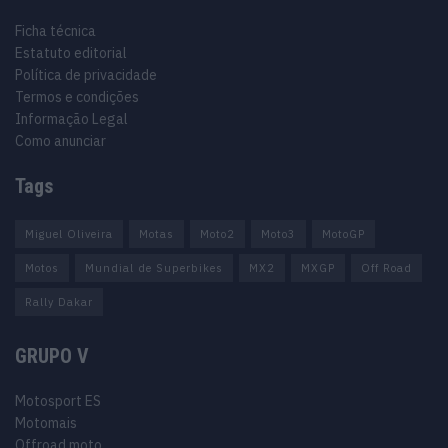
Ficha técnica
Estatuto editorial
Política de privacidade
Termos e condições
Informação Legal
Como anunciar
Tags
Miguel Oliveira
Motas
Moto2
Moto3
MotoGP
Motos
Mundial de Superbikes
MX2
MXGP
Off Road
Rally Dakar
GRUPO V
Motosport ES
Motomais
Offroad moto