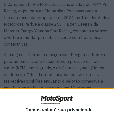
O Campeonato Pro Motocross, sancionado pela AMA Pro
Racing, viajou para as Montanhas Rochosas para a
terceira ronda da temporada de 2024, no Thunder Valley
Motocross Park. Na classe 250, Haiden Deegan, da
Monster Energy Yamaha Star Racing, continuou a vencer
e voltou a triunfar para abrir o verão com três vitórias
consecutivas.
A manga de abertura começou com Deegan na frente do
pelotão para fazer o holeshot, com pressão de Tom
Vialle (KTM), em segundo, e de Chance Hymas (Honda),
em terceiro. O trio da frente acabou por se fixar nas
respectivas posições enquanto o pelotão começava a
espalhar-se ao longo dos primeiros 10 minutos.
Damos valor à sua privacidade