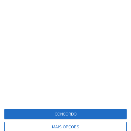
16 OUTUBRO, 2025
MotoGP: Toprak Razgatlioglu ‘muito
superior’ a Miguel Oliveira
29 DEZEMBRO, 2025
Sobre
Especialistas em Motos, MotoGP, MXGP, Enduro, SuperBikes,
Motocross, Trial
CONCORDO
Informação importante
MAIS OPÇÕES