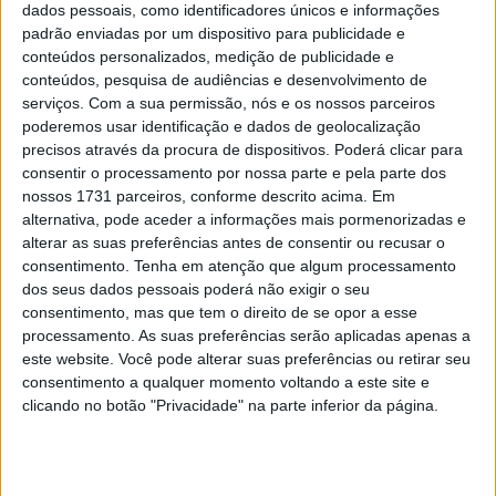
(Yamaha) vence apesar de queda
dados pessoais, como identificadores únicos e informações
padrão enviadas por um dispositivo para publicidade e
POR
RICARDO FERREIRA
2 JUNHO, 2024
0
conteúdos personalizados, medição de publicidade e
Triumph apresenta a TF 250-X: Bomba
conteúdos, pesquisa de audiências e desenvolvimento de
britânica para o MX
serviços.
Com a sua permissão, nós e os nossos parceiros
poderemos usar identificação e dados de geolocalização
POR
REDAÇÃO
28 NOVEMBRO, 2023
0
precisos através da procura de dispositivos. Poderá clicar para
consentir o processamento por nossa parte e pela parte dos
nossos 1731 parceiros, conforme descrito acima. Em
Tendências
Comentários
Novidades
alternativa, pode aceder a informações mais pormenorizadas e
alterar as suas preferências antes de consentir ou recusar o
MotoGP- Reviravolta com Oliveira na Honda
consentimento.
Tenha em atenção que algum processamento
dos seus dados pessoais poderá não exigir o seu
8 SETEMBRO, 2025
consentimento, mas que tem o direito de se opor a esse
processamento. As suas preferências serão aplicadas apenas a
MotoGP: Reviravolta? Miguel Oliveira pode
este website. Você pode alterar suas preferências ou retirar seu
ter vaga em 2026
consentimento a qualquer momento voltando a este site e
28 AGOSTO, 2025
clicando no botão "Privacidade" na parte inferior da página.
MotoGP: Paolo Campinoti (Pramac) faz
revelações ‘desconfortáveis’ sobre Marc
Márquez