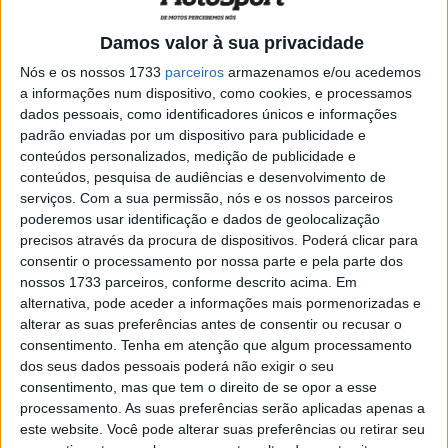
Damos valor à sua privacidade
Nós e os nossos 1733
parceiros
armazenamos e/ou acedemos
a informações num dispositivo, como cookies, e processamos
dados pessoais, como identificadores únicos e informações
padrão enviadas por um dispositivo para publicidade e
conteúdos personalizados, medição de publicidade e
conteúdos, pesquisa de audiências e desenvolvimento de
serviços.
Com a sua permissão, nós e os nossos parceiros
poderemos usar identificação e dados de geolocalização
precisos através da procura de dispositivos. Poderá clicar para
consentir o processamento por nossa parte e pela parte dos
Há dias, Alex Márquez deixou Barcelona hospitalizado e,
nossos 1733 parceiros, conforme descrito acima. Em
alternativa, pode aceder a informações mais pormenorizadas e
embora operado com sucesso, está fora dos próximos
alterar as suas preferências antes de consentir ou recusar o
dois GP após uma colisão a alta velocidade com a KTM
consentimento.
Tenha em atenção que algum processamento
de Pedro Acosta, que estava com problemas mecânicos.
dos seus dados pessoais poderá não exigir o seu
A falha mecânica de Acosta provocou a primeira bandeira
consentimento, mas que tem o direito de se opor a esse
vermelha no Grande Prémio da Catalunha, uma corrida
processamento. As suas preferências serão aplicadas apenas a
este website. Você pode alterar suas preferências ou retirar seu
que teve duas bandeiras vermelhas, três partidas e dois