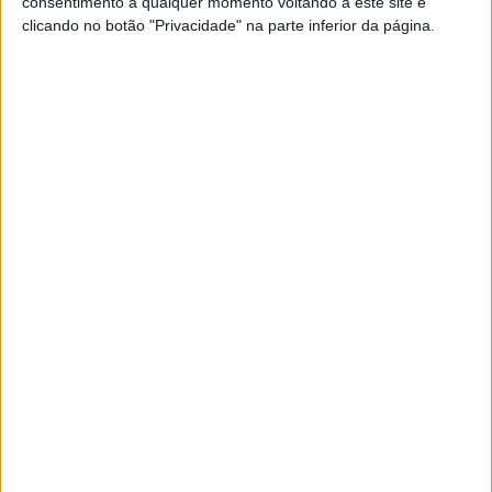
consentimento a qualquer momento voltando a este site e
pilotos hospitalizados.
clicando no botão "Privacidade" na parte inferior da página.
Artigos relacionados
MotoGP: Jorge Martín não dá hipóteses e
vence Sprint marcada pelo domínio da
Aprilia
8 AGOSTO, 2026
MotoGP: Jack Miller prepara adeus após 16
temporadas nos Grandes Prémios
8 AGOSTO, 2026