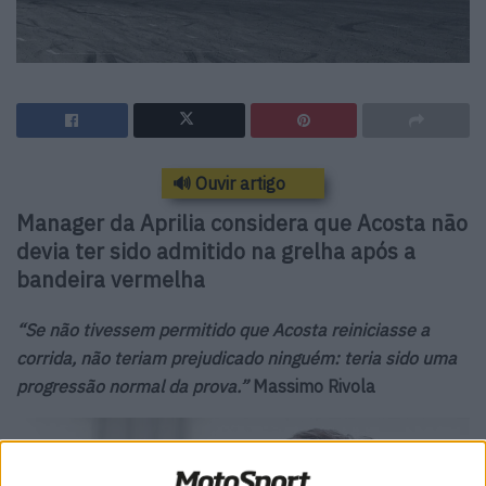
🔊 Ouvir artigo
Manager da Aprilia considera que Acosta não
devia ter sido admitido na grelha após a
bandeira vermelha
“Se não tivessem permitido que Acosta reiniciasse a
corrida, não teriam prejudicado ninguém: teria sido uma
progressão normal da prova.”
Massimo Rivola