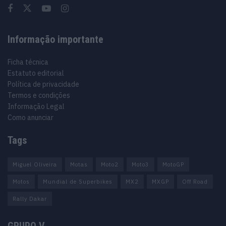
Informação importante
Ficha técnica
Estatuto editorial
Política de privacidade
Termos e condições
Informação Legal
Como anunciar
Tags
Miguel Oliveira
Motas
Moto2
Moto3
MotoGP
Motos
Mundial de Superbikes
MX2
MXGP
Off Road
Rally Dakar
GRUPO V