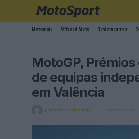
Motomais
Offroad Moto
Revistacarros
R
MotoGP, Prémios 
de equipas indep
em Valência
por
Bernardo Figueiredo
26 Novembro, 2023