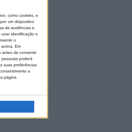
vo, como cookies, e
por um dispositivo
sa de audiências e
usar identificação e
nsentir o
o acima. Em
s antes de consentir
 pessoais poderá
s suas preferências
 consentimento a
da página.