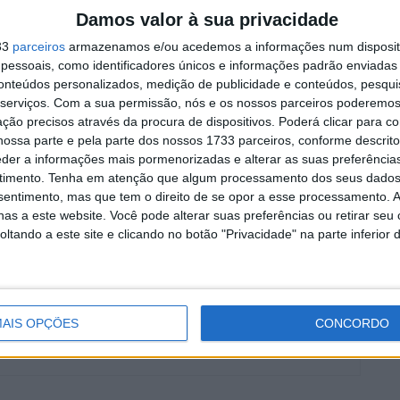
rumores que o colocam na
Damos valor à sua privacidade
FP1 em
Ducati oficial
33
parceiros
armazenamos e/ou acedemos a informações num dispositi
7 AGOSTO, 2026
essoais, como identificadores únicos e informações padrão enviadas 
conteúdos personalizados, medição de publicidade e conteúdos, pesqui
serviços.
Com a sua permissão, nós e os nossos parceiros poderemos 
ção precisos através da procura de dispositivos. Poderá clicar para co
ossa parte e pela parte dos nossos 1733 parceiros, conforme descrit
eder a informações mais pormenorizadas e alterar as suas preferência
timento.
Tenha em atenção que algum processamento dos seus dados
oto3
MotoGP
MotoGP 2023
Pramac
nsentimento, mas que tem o direito de se opor a esse processamento. A
as a este website. Você pode alterar suas preferências ou retirar seu
tando a este site e clicando no botão "Privacidade" na parte inferior 
AIS OPÇÕES
CONCORDO