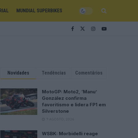
RIAL
MUNDIAL SUPERBIKES
Novidades
Tendências
Comentários
MotoGP: Moto2, ‘Manu’
González confirma
favoritismo e lidera FP1 em
Silverstone
7 AGOSTO, 2026
WSBK: Morbidelli reage