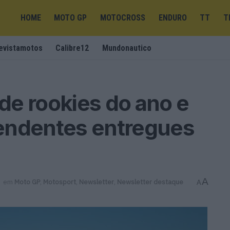
HOME
MOTO GP
MOTOCROSS
ENDURO
TT
T
evistamotos
Calibre12
Mundonautico
de rookies do ano e
endentes entregues
A
em
Moto GP
,
Motosport
,
Newsletter
,
Newsletter destaque
A