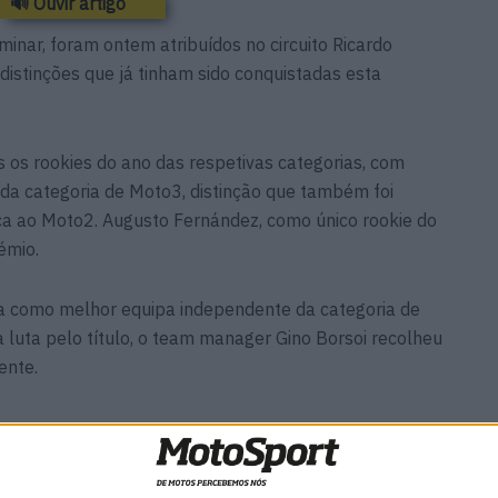
🔊 Ouvir artigo
nar, foram ontem atribuídos no circuito Ricardo
 distinções que já tinham sido conquistadas esta
 os rookies do ano das respetivas categorias, com
 da categoria de Moto3, distinção que também foi
oca ao Moto2. Augusto Fernández, como único rookie do
émio.
da como melhor equipa independente da categoria de
luta pelo título, o team manager Gino Borsoi recolheu
ente.
nu’
WSBK: Morbidelli reage aos