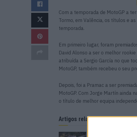
Com a temporada de MotoGP a termi
Tormo, em Valência, os títulos e as
temporada.
Em primeiro lugar, foram premiados
David Alonso a ser o melhor rookie
atribuída a Sergio García no que t
MotoGP, também recebeu o seu pr
Depois, foi a Pramac a ser premia
MotoGP. Com Jorge Martín ainda na 
o título de melhor equipa independ
Artigos relacionados
MotoGP: Moto2, ‘Ma