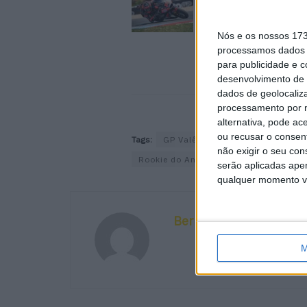
González confirma
favoritismo e lidera 
Silverstone
Nós e os nossos 17
7 AGOSTO, 2026
processamos dados p
para publicidade e 
desenvolvimento de 
dados de geolocaliza
processamento por n
alternativa, pode ac
ou recusar o consen
Tags:
GP Valência 2023
Moto2
M
não exigir o seu co
Rookie do Ano
serão aplicadas apen
qualquer momento vol
Bernardo Figueiredo
M