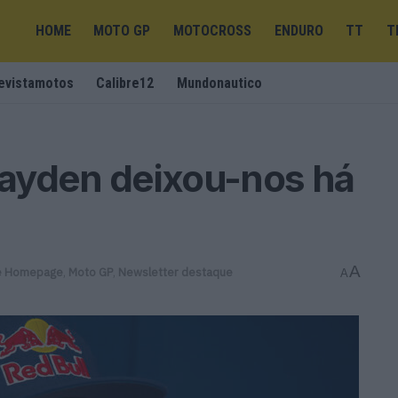
HOME
MOTO GP
MOTOCROSS
ENDURO
TT
T
evistamotos
Calibre12
Mundonautico
ayden deixou-nos há
A
e Homepage
,
Moto GP
,
Newsletter destaque
A