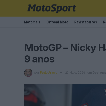
Motomais
Offroad Moto
Revistacarros
R
MotoGP – Nicky H
9 anos
por
Paulo Araújo
23 Maio, 2026
em
Destaqu