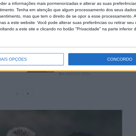
eder a informações mais pormenorizadas e alterar as suas preferência
milde. Havia sempre tempo para todos. A última vez
timento.
Tenha em atenção que algum processamento dos seus dados
no anterior. Iluminou-se num sorriso quando me viu e
nsentimento, mas que tem o direito de se opor a esse processamento. A
urfistas com o polegar e dedo mindinho: ‘Hey dude!’
as a este website. Você pode alterar suas preferências ou retirar seu
tando a este site e clicando no botão "Privacidade" na parte inferior 
a
MotoGP: Marco Bezzecchi
AIS OPÇÕES
CONCORDO
recebe luz verde para correr
em Silverstone
6 AGOSTO, 2026