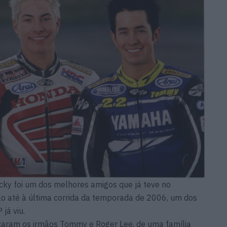
icky foi um dos melhores amigos que já teve no
ulo até à última corrida da temporada de 2006, um dos
já viu.
icaram os irmãos Tommy e Roger Lee, de uma família