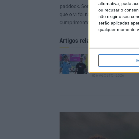
alternativa, pode ac
paddock. Sorridente. Acolhedor. Hu
ou recusar o consen
que o vi foi na Feira de Milão no a
não exigir o seu co
cumprimentou-me com o sinal dos s
serão aplicadas apen
qualquer momento vol
Artigos relacionados
MotoGP: Iker Lecuon
M
ambiciona Top 10 em
Silverstone
6 AGOSTO, 2026