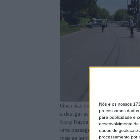
Nós e os nossos 17
Cinco dias depois, o pai, que tinha
processamos dados p
a desligar as máquinas e Nicky part
para publicidade e 
Nicky Hayden, o “Kentucky Kid”, 
desenvolvimento de 
uma passagem com algum sucesso p
dados de geolocaliza
processamento por n
mais se lembram de Nicky não é o