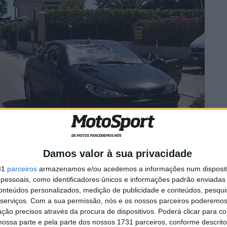
Damos valor à sua privacidade
31
parceiros
armazenamos e/ou acedemos a informações num dispositi
 voado de Kentucky para estar ao lado do filho, aquiesceu
essoais, como identificadores únicos e informações padrão enviadas 
iu. Tinha 35 anos.
conteúdos personalizados, medição de publicidade e conteúdos, pesqui
foi campeão do mundo de MotoGP em 2006, depois de
serviços.
Com a sua permissão, nós e os nossos parceiros poderemos 
elas SBK. Apenas um título. Mas o que as pessoas
ção precisos através da procura de dispositivos. Poderá clicar para co
ossa parte e pela parte dos nossos 1731 parceiros, conforme descrit
 troféu. Lembram-se de como ele se comportava no