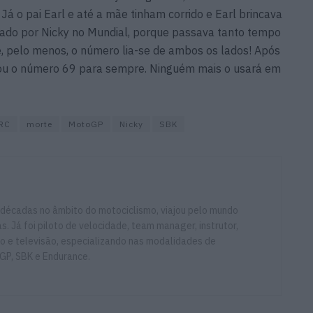
á o pai Earl e até a mãe tinham corrido e Earl brincava
tado por Nicky no Mundial, porque passava tanto tempo
, pelo menos, o número lia-se de ambos os lados! Após
tou o número 69 para sempre. Ninguém mais o usará em
RC
morte
MotoGP
Nicky
SBK
 décadas no âmbito do motociclismo, viajou pelo mundo
. Já foi piloto de velocidade, team manager, instrutor,
io e televisão, especializando nas modalidades de
GP, SBK e Endurance.