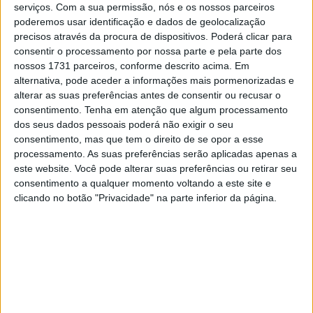
O piloto espanhol mostrou enorme maturidade em piso
serviços.
Com a sua permissão, nós e os nossos parceiros
poderemos usar identificação e dados de geolocalização
molhado e cruzou a linha de meta com 1.888 segundos
precisos através da procura de dispositivos. Poderá clicar para
de vantagem sobre Adrián Fernández, da Leopard Racing,
consentir o processamento por nossa parte e pela parte dos
que ainda tentou aproximar-se nas voltas finais, mas sem
nossos 1731 parceiros, conforme descrito acima. Em
sucesso. Matteo Bertelle completou o pódio, já a mais de
alternativa, pode aceder a informações mais pormenorizadas e
alterar as suas preferências antes de consentir ou recusar o
quatro segundos do vencedor, depois de uma corrida
consentimento.
Tenha em atenção que algum processamento
muito consistente em condições traiçoeiras.
dos seus dados pessoais poderá não exigir o seu
consentimento, mas que tem o direito de se opor a esse
A chuva dificultou bastante a vida aos pilotos ao longo da
processamento. As suas preferências serão aplicadas apenas a
corrida, com vários incidentes e abandonos importantes a
este website. Você pode alterar suas preferências ou retirar seu
marcarem a prova. Joel Kelso, Álvaro Carpe, Scott
consentimento a qualquer momento voltando a este site e
Ogden, Jesús Rios e Casey O’Gorman foram alguns dos
clicando no botão "Privacidade" na parte inferior da página.
pilotos que não conseguiram terminar a corrida em Le
Mans.
Artigos relacionados
MotoGP: Iker Lecuona ambiciona Top 10 em