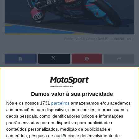
Fonte: Gold & Goose / Red Bull Content Pool //
🔊 Ouvir artigo
A corrida de Moto3 em Le Mans ficou marcada pela
Damos valor à sua privacidade
chuva e pelas difíceis condições de pista, proporcionando
Nós e os nossos 1731
parceiros
armazenamos e/ou acedemos
uma prova caótica e cheia de quedas no circuito francês.
a informações num dispositivo, como cookies, e processamos
No meio do caos, foi Máximo Quiles quem brilhou mais
dados pessoais, como identificadores únicos e informações
alto, conquistando uma impressionante vitória para a
padrão enviadas por um dispositivo para publicidade e
CFMOTO Gaviota Aspar Team.
conteúdos personalizados, medição de publicidade e
conteúdos, pesquisa de audiências e desenvolvimento de