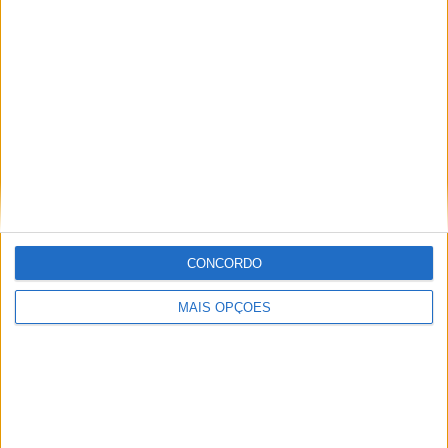
no mundo das “duas rodas” por culpa da família que
sempre esteve associada a este meio. Conseguir
trabalhar nesta área e falar sobre o mundo das motos é
um privilégio enorme.
Artigos relacionados
CONCORDO
MAIS OPÇÕES
MotoGP: Iker Lecuona ambiciona Top 10 em
Silverstone
POR
MIGUEL FRAGOSO
6 AGOSTO, 2026