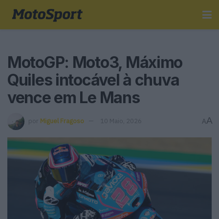
MotoGP: Moto3, Máximo
Quiles intocável à chuva
vence em Le Mans
A
por
Miguel Fragoso
10 Maio, 2026
A