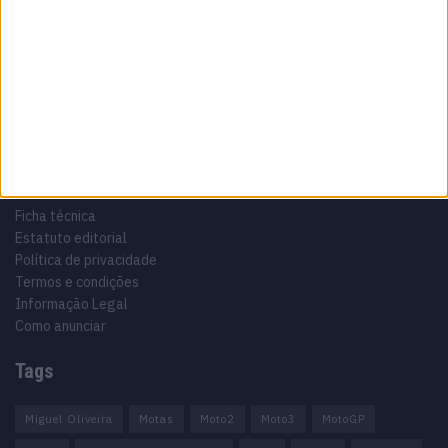
Especialistas em Motos, MotoGP, MXGP, Enduro, SuperBikes,
Motocross, Trial
Informação importante
Ficha técnica
Estatuto editorial
Política de privacidade
Termos e condições
Informação Legal
Como anunciar
Tags
Miguel Oliveira
Motas
Moto2
Moto3
MotoGP