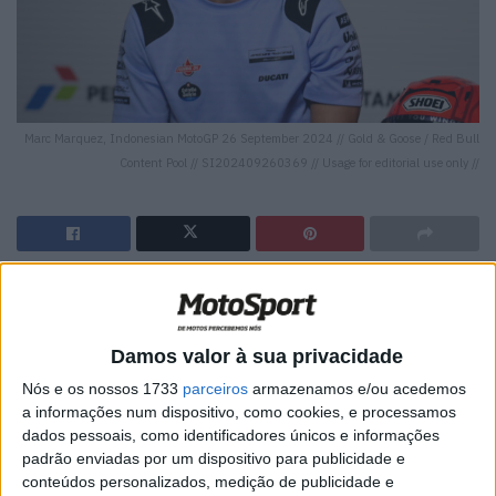
Marc Marquez, Indonesian MotoGP 26 September 2024 // Gold & Goose / Red Bull
Content Pool // SI202409260369 // Usage for editorial use only //
🔊 Ouvir artigo
O #93 da Gresini quer alcançar novamente um resultado
Damos valor à sua privacidade
entre os 4 primeiros no GP da Indonésia. As condições no
Nós e os nossos 1733
parceiros
armazenamos e/ou acedemos
circuito de Mandalika podem permitir-lhe terminar ainda
a informações num dispositivo, como cookies, e processamos
mais alto, destacando ainda o ambiente único que se vive
dados pessoais, como identificadores únicos e informações
na Indonésia.
padrão enviadas por um dispositivo para publicidade e
conteúdos personalizados, medição de publicidade e