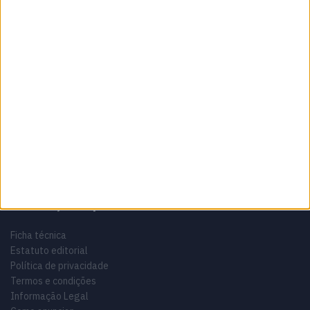
Sobre
Especialistas em Motos, MotoGP, MXGP, Enduro, SuperBikes,
Motocross, Trial
Informação importante
Ficha técnica
Estatuto editorial
Política de privacidade
Termos e condições
Informação Legal