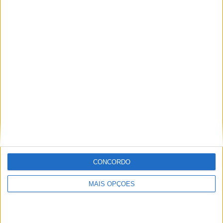
Ricardo Ferreira
Apaixonado por motos desde muito cedo, está desde há
muito ligado à Comunicação Social, tendo trabalhado em
diversos meios como AutoHoje, revista Motociclismo,
jornal Volante, revista MotoMagazine e Autosport, entre
outros.
Artigos relacionados
CONCORDO
MAIS OPÇÕES
MotoGP: Moto3,David Almansa vence em
Silverstone após corrida repleta de
emoções