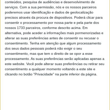
Os pilotos do MotoGP são celebrados como
conteúdos, pesquisa de audiências e desenvolvimento de
superestrelas na Indonésia e Marc Márquez tem muitos
serviços.
Com a sua permissão, nós e os nossos parceiros
poderemos usar identificação e dados de geolocalização
fãs lá – por isso foi literalmente cercado no aeroporto à
precisos através da procura de dispositivos. Poderá clicar para
sua chegada.
“Foi difícil ir ao desfile logo após o voo de
consentir o processamento por nossa parte e pela parte dos
24 horas. Mas é sempre bom quando chegamos aqui.
nossos 1733 parceiros, conforme descrito acima. Em
Sentimo-nos como uma estrela do rock. Os fãs são
alternativa, pode aceder a informações mais pormenorizadas e
alterar as suas preferências antes de consentir ou recusar o
apaixonados, o MotoGP é muito grande na Indonésia. Foi
consentimento.
Tenha em atenção que algum processamento
bom ver todas as pessoas e as crianças no aeroporto”,
dos seus dados pessoais poderá não exigir o seu
disse o natural de Cervera de 31 anos.
consentimento, mas que tem o direito de se opor a esse
processamento. As suas preferências serão aplicadas apenas a
Marc Márquez (Gresini Ducati) marcou pontos sólidos em
este website. Você pode alterar suas preferências ou retirar seu
Misano com um quarto lugar no sprint e um terceiro lugar
consentimento a qualquer momento voltando a este site e
clicando no botão "Privacidade" na parte inferior da página.
no Grande Prémio. No caso do circuito de Mandalika, na
Indonésia, este tem uma característica de pista
completamente diferente. De que forma o oito vezes
campeão mundial poderá beneficia do nível de aderência
mais baixo em comparação com Misano e das altas
temperaturas?