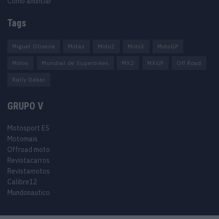
Como anunciar
Tags
Miguel Oliveira
Motas
Moto2
Moto3
MotoGP
Motos
Mundial de Superbikes
MX2
MXGP
Off Road
Rally Dakar
GRUPO V
Motosport ES
Motomais
Offroad moto
Revistacarros
Revistamotos
Calibre12
Mundonautico