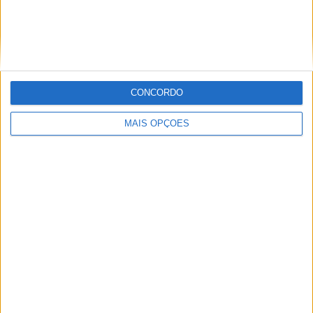
MotoGP: Jorge Martín não dá hipóteses e
vence Sprint marcada pelo domínio da
Aprilia
POR
MIGUEL FRAGOSO
8 AGOSTO, 2026
CONCORDO
MAIS OPÇÕES
MotoGP: Jack Miller prepara adeus após 16
temporadas nos Grandes Prémios
POR
MIGUEL FRAGOSO
8 AGOSTO, 2026