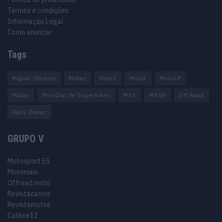
Termos e condições
Informação Legal
Como anunciar
Tags
Miguel Oliveira
Motas
Moto2
Moto3
MotoGP
Motos
Mundial de Superbikes
MX2
MXGP
Off Road
Rally Dakar
GRUPO V
Motosport ES
Motomais
Offroad moto
Revistacarros
Revistamotos
Calibre12