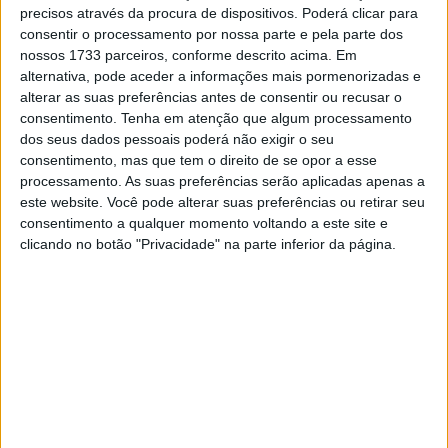
vitória a partir do 13º lugar da grelha. Depois de uma
precisos através da procura de dispositivos. Poderá clicar para
queda na semana passada em Misano, o atual Campeão
consentir o processamento por nossa parte e pela parte dos
do Mundo de
MotoGP
está ansioso por se redimir e
nossos 1733 parceiros, conforme descrito acima. Em
alternativa, pode aceder a informações mais pormenorizadas e
reduzir a diferença na classificação geral, onde se
alterar as suas preferências antes de consentir ou recusar o
encontra atualmente em segundo lugar, 24 pontos atrás
consentimento.
Tenha em atenção que algum processamento
do líder Jorge Martín (Pramac Racing).
dos seus dados pessoais poderá não exigir o seu
consentimento, mas que tem o direito de se opor a esse
–
“Voltar a correr este fim de semana é definitivamente
processamento. As suas preferências serão aplicadas apenas a
uma coisa positiva; permite-nos deixar Misano para trás
este website. Você pode alterar suas preferências ou retirar seu
consentimento a qualquer momento voltando a este site e
e concentrarmo-nos inteiramente em Mandalika. Correr
clicando no botão "Privacidade" na parte inferior da página.
aqui é sempre especial devido ao calor e à paixão que os
indonésios têm pelo nosso desporto.
Não vai ser um fim
de semana fácil: o tempo é muitas vezes imprevisível, as
temperaturas são elevadas e as condições da pista nem
sempre são as melhores, mas estamos prontos para o
que der e vier.
Artigos relacionados