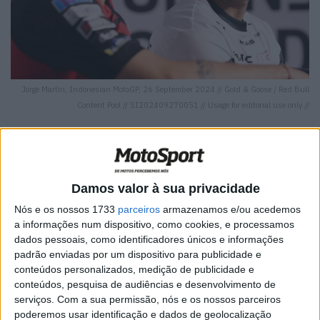
Jorge Martin, Indonesian MotoGP, 26 September 2024 // Gold & Goose / Red Bull
Content Pool // SI202409270051 // Usage for editorial use only //
Damos valor à sua privacidade
🔊 Ouvir artigo
Nós e os nossos 1733
parceiros
armazenamos e/ou acedemos
Localizado na parte sul do arquipélago indonésio, o
a informações num dispositivo, como cookies, e processamos
Mandalika Street Circuit
vai receber o MotoGP pela
dados pessoais, como identificadores únicos e informações
padrão enviadas por um dispositivo para publicidade e
terceira vez. Na edição anterior do GP da Indonésia, o
conteúdos personalizados, medição de publicidade e
piloto da Ducati Francesco Bagnaia triunfou.
conteúdos, pesquisa de audiências e desenvolvimento de
serviços.
Com a sua permissão, nós e os nossos parceiros
O piloto de Turim, de 27 anos, conseguiu uma notável
poderemos usar identificação e dados de geolocalização